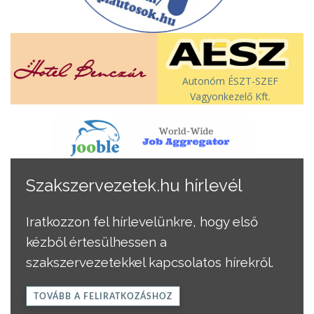
Autonóm ÉSZT-SZEF
Vagyonkezelő Kft.
Szakszervezetek.hu hírlevél
Iratkozzon fel hírlevelünkre, hogy első
kézből értesülhessen a
szakszervezetekkel kapcsolatos hírekről.
TOVÁBB A FELIRATKOZÁSHOZ