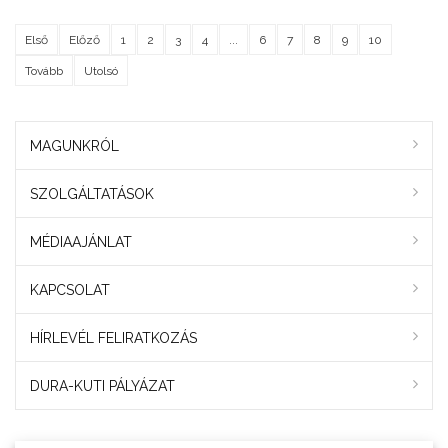
Első
Előző
1
2
3
4
...
6
7
8
9
10
Tovább
Utolsó
MAGUNKRÓL
SZOLGÁLTATÁSOK
MÉDIAAJÁNLAT
KAPCSOLAT
HÍRLEVÉL FELIRATKOZÁS
DURA-KUTI PÁLYÁZAT