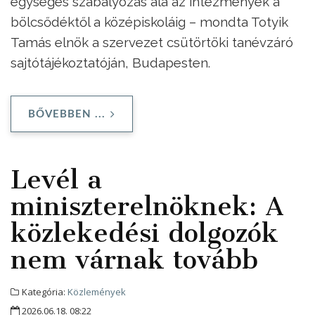
egységes szabályozás alá az intézmények a
bölcsődéktől a középiskoláig – mondta Totyik
Tamás elnök a szervezet csütörtöki tanévzáró
sajtótájékoztatóján, Budapesten.
BŐVEBBEN ...
Levél a
miniszterelnöknek: A
közlekedési dolgozók
nem várnak tovább
Kategória:
Közlemények
2026.06.18. 08:22