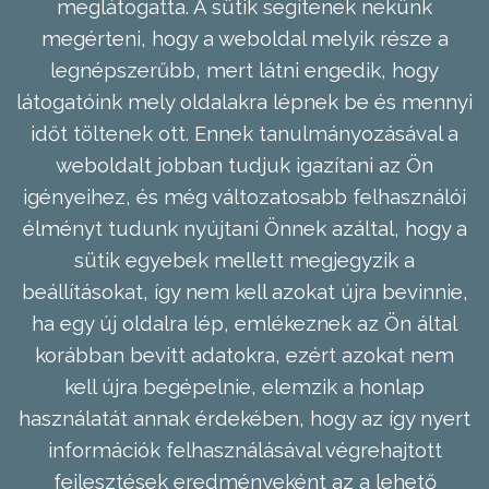
meglátogatta. A sütik segítenek nekünk
megérteni, hogy a weboldal melyik része a
legnépszerűbb, mert látni engedik, hogy
látogatóink mely oldalakra lépnek be és mennyi
időt töltenek ott. Ennek tanulmányozásával a
weboldalt jobban tudjuk igazítani az Ön
igényeihez, és még változatosabb felhasználói
élményt tudunk nyújtani Önnek azáltal, hogy a
sütik egyebek mellett megjegyzik a
beállításokat, így nem kell azokat újra bevinnie,
ha egy új oldalra lép, emlékeznek az Ön által
korábban bevitt adatokra, ezért azokat nem
kell újra begépelnie, elemzik a honlap
használatát annak érdekében, hogy az így nyert
információk felhasználásával végrehajtott
fejlesztések eredményeként az a lehető