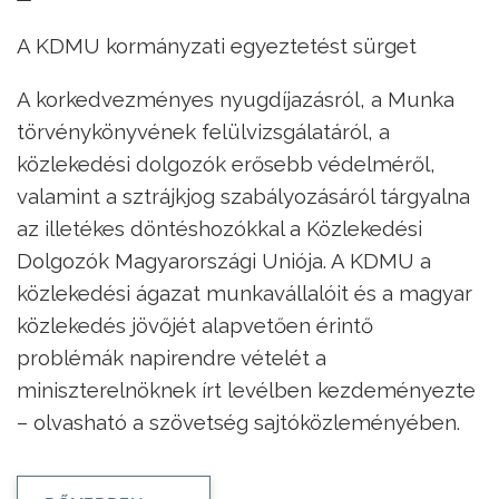
A KDMU kormányzati egyeztetést sürget
A korkedvezményes nyugdíjazásról, a Munka
törvénykönyvének felülvizsgálatáról, a
közlekedési dolgozók erősebb védelméről,
valamint a sztrájkjog szabályozásáról tárgyalna
az illetékes döntéshozókkal a Közlekedési
Dolgozók Magyarországi Uniója. A KDMU a
közlekedési ágazat munkavállalóit és a magyar
közlekedés jövőjét alapvetően érintő
problémák napirendre vételét a
miniszterelnöknek írt levélben kezdeményezte
– olvasható a szövetség sajtóközleményében.