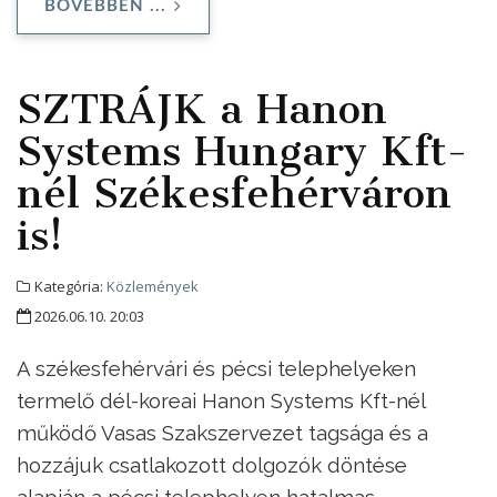
BŐVEBBEN ...
SZTRÁJK a Hanon
Systems Hungary Kft-
nél Székesfehérváron
is!
Kategória:
Közlemények
2026.06.10. 20:03
A székesfehérvári és pécsi telephelyeken
termelő dél-koreai Hanon Systems Kft-nél
működő Vasas Szakszervezet tagsága és a
hozzájuk csatlakozott dolgozók döntése
alapján a pécsi telephelyen hatalmas