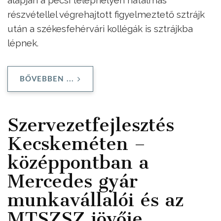
részvétellel végrehajtott figyelmeztető sztrájk
után a székesfehérvári kollégák is sztrájkba
lépnek.
BŐVEBBEN ...
Szervezetfejlesztés
Kecskeméten –
középpontban a
Mercedes gyár
munkavállalói és az
MTSZSZ jövője