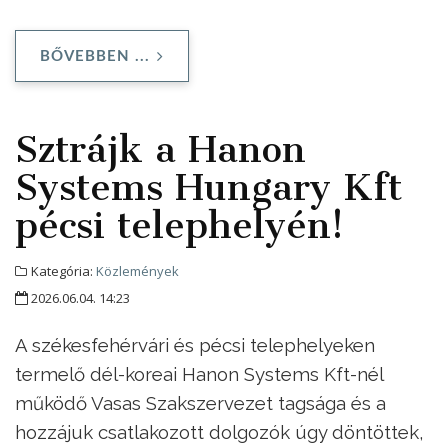
BŐVEBBEN ...
Sztrájk a Hanon
Systems Hungary Kft
pécsi telephelyén!
Kategória:
Közlemények
2026.06.04. 14:23
A székesfehérvári és pécsi telephelyeken
termelő dél-koreai Hanon Systems Kft-nél
működő Vasas Szakszervezet tagsága és a
hozzájuk csatlakozott dolgozók úgy döntöttek,