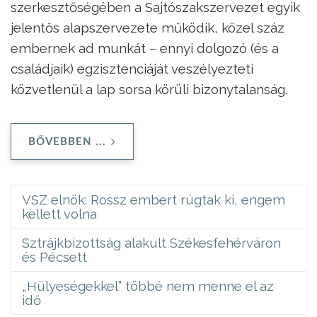
szerkesztőségében a Sajtószakszervezet egyik
jelentős alapszervezete működik, közel száz
embernek ad munkát – ennyi dolgozó (és a
családjaik) egzisztenciáját veszélyezteti
közvetlenül a lap sorsa körüli bizonytalanság.
BŐVEBBEN ...
VSZ elnök: Rossz embert rúgtak ki, engem
kellett volna
Sztrájkbizottság alakult Székesfehérváron
és Pécsett
„Hülyeségekkel” többé nem menne el az
idő