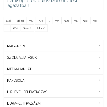
szükség a településüzemeltetési
ágazatban
Első
Előző
592
593
...
595
596
597
598
599
...
601
Tovább
Utolsó
MAGUNKRÓL
SZOLGÁLTATÁSOK
MÉDIAAJÁNLAT
KAPCSOLAT
HÍRLEVÉL FELIRATKOZÁS
DURA-KUTI PÁLYÁZAT