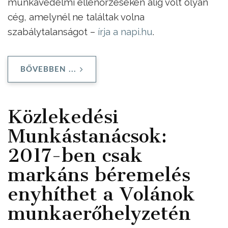
munkavédelmi ellenőrzéseken alig volt olyan
cég, amelynél ne találtak volna
szabálytalanságot –
írja a napi.hu
.
BŐVEBBEN ...
Közlekedési
Munkástanácsok:
2017-ben csak
markáns béremelés
enyhíthet a Volánok
munkaerőhelyzetén