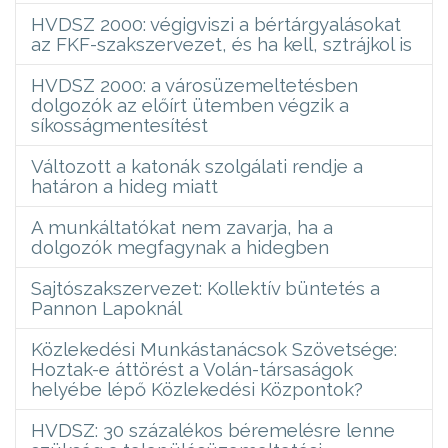
HVDSZ 2000: végigviszi a bértárgyalásokat
az FKF-szakszervezet, és ha kell, sztrájkol is
HVDSZ 2000: a városüzemeltetésben
dolgozók az előírt ütemben végzik a
síkosságmentesítést
Változott a katonák szolgálati rendje a
határon a hideg miatt
A munkáltatókat nem zavarja, ha a
dolgozók megfagynak a hidegben
Sajtószakszervezet: Kollektív büntetés a
Pannon Lapoknál
Közlekedési Munkástanácsok Szövetsége:
Hoztak-e áttörést a Volán-társaságok
helyébe lépő Közlekedési Központok?
HVDSZ: 30 százalékos béremelésre lenne