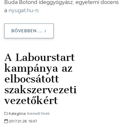
Buda Botond ideggyógyász, egyetemi docens
a
nyugat.hu-n
.
BŐVEBBEN ...
A Labourstart
kampánya az
elbocsátott
szakszervezeti
vezetőkért
Kategória:
Kiemelt hírek
2017.01.28. 16:07