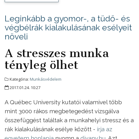
Leginkább a gyomor-, a tüdő- és
végbélrák kialakulásának esélyeit
növeli
A stresszes munka
tényleg ölhet
Kategória:
Munkásvédelem
2017.01.24. 10:27
A Québec University kutatói valamivel több
mint 3000 rákos megbetegedést vizsgálva
összefüggést találtak a munkahelyi stressz és a
rák kialakulásának esélye között -
írja az
egyetem honlapja
nyomn a
divany.hu
. Azt