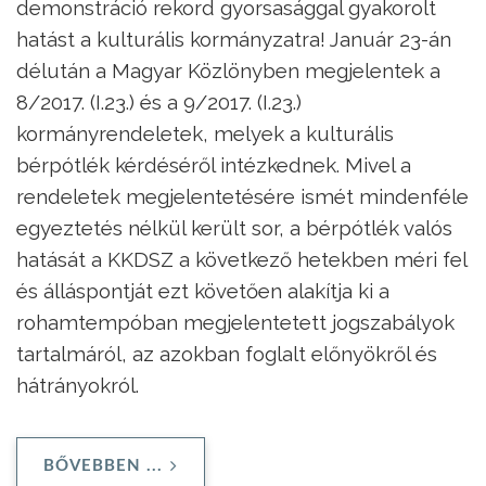
demonstráció rekord gyorsasággal gyakorolt
hatást a kulturális kormányzatra! Január 23-án
délután a Magyar Közlönyben megjelentek a
8/2017. (I.23.) és a 9/2017. (I.23.)
kormányrendeletek, melyek a kulturális
bérpótlék kérdéséről intézkednek. Mivel a
rendeletek megjelentetésére ismét mindenféle
egyeztetés nélkül került sor, a bérpótlék valós
hatását a KKDSZ a következő hetekben méri fel
és álláspontját ezt követően alakítja ki a
rohamtempóban megjelentetett jogszabályok
tartalmáról, az azokban foglalt előnyökről és
hátrányokról.
BŐVEBBEN ...