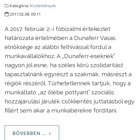
Kategória:
Közlemények
2017.02.08. 09:11
A 2017. február 2.-i főbizalmi értekezlet
határozata értelmében a Dunaferr Vasas
elnöksége az alábbi felhívással fordul a
munkavállalókhoz. A „Dunaferr-eseknek”
nagyon jól esne, ha széles körű szolidaritást
tapasztalnánk egyrészt a szakmák, másrészt a
régiók részéről. Tűrhetetlennek tartjuk, hogy a
munkáltató „az ölébe pottyant” szociális
hozzájárulási járulék csökkentés juttatásból egy
fillért sem akar a munkabérekre fordítani.
BŐVEBBEN ...