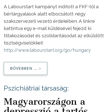
A Labourstart kampányt indított a FKF-től a
bértárgyalások alatt elbocsátott négy
szakszervezeti vezető érdekében. A linkre
kattintva egy e-mail küldésével fejezd ki
tiltakozásodat és
szolidaritásodat
az elküldött
tisztségviselőkkel!
http://www.labourstart.org/go/
hungary
BŐVEBBEN ...
Pszichiátriai társaság:
Magyarországon a
depresszió a tartós