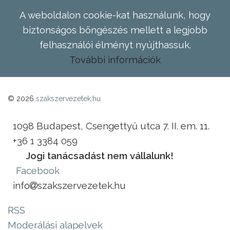
A weboldalon cookie-kat használunk, hogy
biztonságos böngészés mellett a legjobb
felhasználói élményt nyújthassuk.
További információk
© 2026
szakszervezetek.hu
1098 Budapest, Csengettyű utca 7. II. em. 11.
+36 1 3384 059
Jogi tanácsadást nem vállalunk!
Facebook
info
szakszervezetek.hu
RSS
Moderálási alapelvek