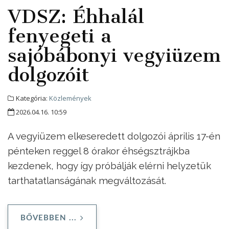
VDSZ: Éhhalál
fenyegeti a
sajóbábonyi vegyiüzem
dolgozóit
Kategória:
Közlemények
2026.04.16. 10:59
A vegyiüzem elkeseredett dolgozói április 17-én
pénteken reggel 8 órakor éhségsztrájkba
kezdenek, hogy így próbálják elérni helyzetük
tarthatatlanságának megváltozását.
BŐVEBBEN ...