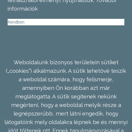
felhasználói élményt nyújthassuk.
További
információk
Rendben
Weboldalunk bizonyos területein sütiket
(„cookies”) alkalmazunk. A sütik lehetővé teszik
a weboldal számára, hogy felismerje,
amennyiben Ön korábban azt már
meglátogatta. A sütik segítenek nekünk
megérteni, hogy a weboldal melyik része a
legnépszerűbb, mert látni engedik, hogy
látogatóink mely oldalakra lépnek be és mennyi
időt töltenek ott. Ennek tanulmányozásával a