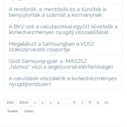
A rendőrök, a mentősök és a tűzoltók is
benyújtották a számlát a kormánynak
A BKV-sok a vasutasokkal együtt követelik a
korkedvezményes nyugdíj visszaállítását
Megalakult a Samsungban a VDSZ
szakszervezeti csoportja
Gödi Samsung-gyár: a MASZSZ
„házhoz” viszi a segélyvonal elérhetőségét
A vasutasok visszakérik a korkedvezményes
nyugdíjrendszert
Első
Előző
1
2
3
4
...
6
7
8
9
10
Tovább
Utolsó