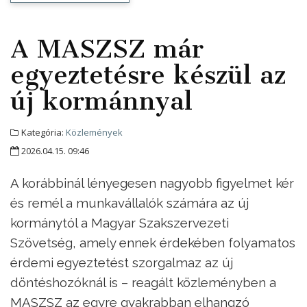
A MASZSZ már
egyeztetésre készül az
új kormánnyal
Kategória:
Közlemények
2026.04.15. 09:46
A korábbinál lényegesen nagyobb figyelmet kér
és remél a munkavállalók számára az új
kormánytól a Magyar Szakszervezeti
Szövetség, amely ennek érdekében folyamatos
érdemi egyeztetést szorgalmaz az új
döntéshozóknál is – reagált közleményben a
MASZSZ az egyre gyakrabban elhangzó