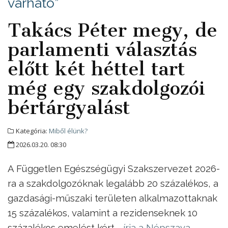
várható”
Takács Péter megy, de
parlamenti választás
előtt két héttel tart
még egy szakdolgozói
bértárgyalást
Kategória:
Miből élünk?
2026.03.20. 08:30
A Független Egészségügyi Szakszervezet 2026-
ra a szakdolgozóknak legalább 20 százalékos, a
gazdasági-műszaki területen alkalmazottaknak
15 százalékos, valamint a rezidenseknek 10
százalékos emelést kért -
írja a Népszava
.