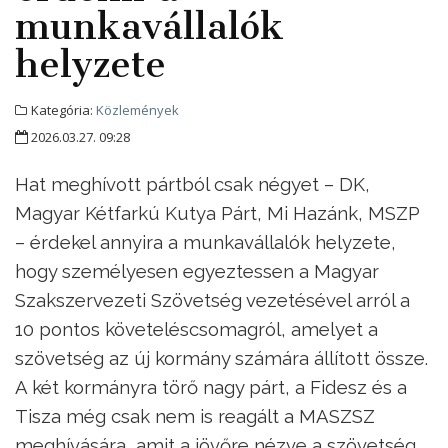
munkavállalók
helyzete
Kategória:
Közlemények
2026.03.27. 09:28
Hat meghívott pártból csak négyet – DK,
Magyar Kétfarkú Kutya Párt, Mi Hazánk, MSZP
– érdekel annyira a munkavállalók helyzete,
hogy személyesen egyeztessen a Magyar
Szakszervezeti Szövetség vezetésével arról a
10 pontos követeléscsomagról, amelyet a
szövetség az új kormány számára állított össze.
A két kormányra törő nagy párt, a Fidesz és a
Tisza még csak nem is reagált a MASZSZ
meghívására, amit a jövőre nézve a szövetség