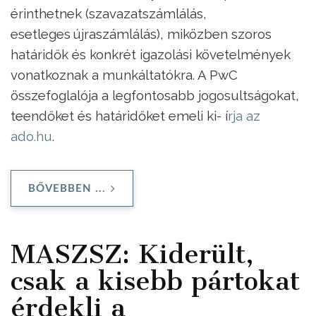
érinthetnek (szavazatszámlálás,
esetleges újraszámlálás), miközben szoros
határidők és konkrét igazolási követelmények
vonatkoznak a munkáltatókra. A PwC
összefoglalója a legfontosabb jogosultságokat,
teendőket és határidőket emeli ki- í
rja az
ado.hu
.
BŐVEBBEN ...
MASZSZ: Kiderült,
csak a kisebb pártokat
érdekli a