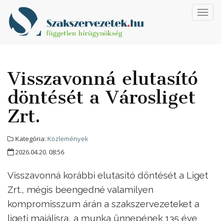
Toggl
navig
Visszavonná elutasító
döntését a Városliget
Zrt.
Kategória:
Közlemények
2026.04.20. 08:56
Visszavonná korábbi elutasító döntését a Liget
Zrt., mégis beengedné valamilyen
kompromisszum árán a szakszervezeteket a
ligeti majálisra, a munka ünnepének 135 éve