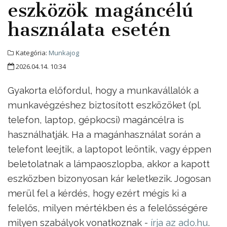
eszközök magáncélú
használata esetén
Kategória:
Munkajog
2026.04.14. 10:34
Gyakorta előfordul, hogy a munkavállalók a
munkavégzéshez biztosított eszközöket (pl.
telefon, laptop, gépkocsi) magáncélra is
használhatják. Ha a magánhasználat során a
telefont leejtik, a laptopot leöntik, vagy éppen
beletolatnak a lámpaoszlopba, akkor a kapott
eszközben bizonyosan kár keletkezik. Jogosan
merül fel a kérdés, hogy ezért mégis ki a
felelős, milyen mértékben és a felelősségére
milyen szabályok vonatkoznak -
írja az ado.hu
.