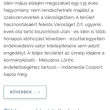
Idén május elsején megszakad egy 135 éves
hagyomány: nem rendezhetnek majálist a
szakszervezetek a Városligetben. A terület
hasznosításáért felelős Városliget Zrt. ugyanis
évek óta tartó kiszorítósdi után - és idén is több
hónapos időhúzást követően - ezúttal egyetlen
érdekvédelmi sátor kitelepítésére sem adott
engedélyt. A teljes területet az ünnep idejére a
kormányközeli - Mészáros Lőrinc
érdekeltségéhez tartozó – Indamedia Csoport
kapta meg.
BŐVEBBEN ...