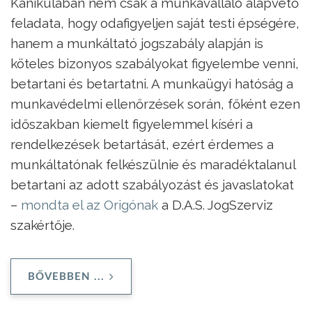
Kánikulában nem csak a munkavállaló alapvető
feladata, hogy odafigyeljen saját testi épségére,
hanem a munkáltató jogszabály alapján is
köteles bizonyos szabályokat figyelembe venni,
betartani és betartatni. A munkaügyi hatóság a
munkavédelmi ellenőrzések során, főként ezen
időszakban kiemelt figyelemmel kíséri a
rendelkezések betartását, ezért érdemes a
munkáltatónak felkészülnie és maradéktalanul
betartani az adott szabályozást és javaslatokat
–
mondta el az Origónak
a D.A.S. JogSzerviz
szakértője.
BŐVEBBEN ...