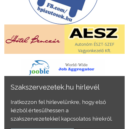
Autonóm ÉSZT-SZEF
Vagyonkezelő Kft.
Szakszervezetek.hu hírlevél
Iratkozzon fel hírlevelünkre, hogy első
kézből értesülhessen a
szakszervezetekkel kapcsolatos hírekről.