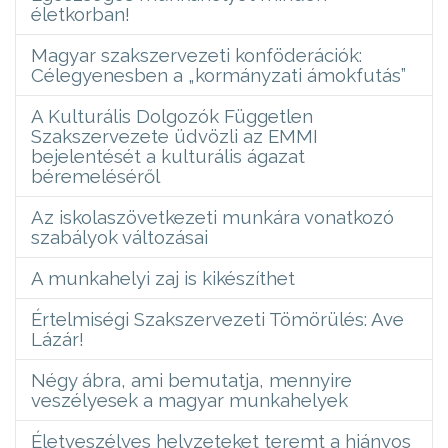
életkorban!
Magyar szakszervezeti konföderációk:
Célegyenesben a „kormányzati ámokfutás”
A Kulturális Dolgozók Független
Szakszervezete üdvözli az EMMI
bejelentését a kulturális ágazat
béremeléséről
Az iskolaszövetkezeti munkára vonatkozó
szabályok változásai
A munkahelyi zaj is kikészíthet
Értelmiségi Szakszervezeti Tömörülés: Ave
Lázár!
Négy ábra, ami bemutatja, mennyire
veszélyesek a magyar munkahelyek
Életveszélyes helyzeteket teremt a hiányos