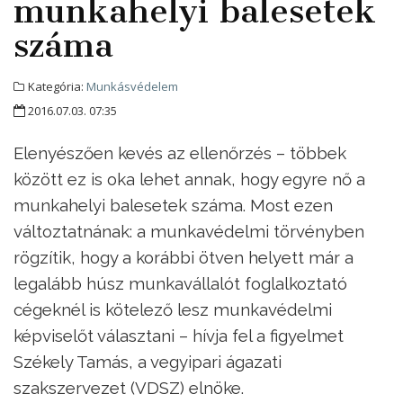
munkahelyi balesetek
száma
Kategória:
Munkásvédelem
2016.07.03. 07:35
Elenyészően kevés az ellenőrzés – többek
között ez is oka lehet annak, hogy egyre nő a
munkahelyi balesetek száma. Most ezen
változtatnának: a munkavédelmi törvényben
rögzítik, hogy a korábbi ötven helyett már a
legalább húsz munkavállalót foglalkoztató
cégeknél is kötelező lesz munkavédelmi
képviselőt választani – hívja fel a figyelmet
Székely Tamás, a vegyipari ágazati
szakszervezet (VDSZ) elnöke.