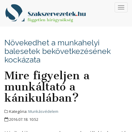
Toggl
navig
Növekedhet a munkahelyi
balesetek bekövetkezésének
kockázata
Mire figyeljen a
munkáltató a
kánikulában?
Kategória:
Munkásvédelem
2016.07.18. 10:52