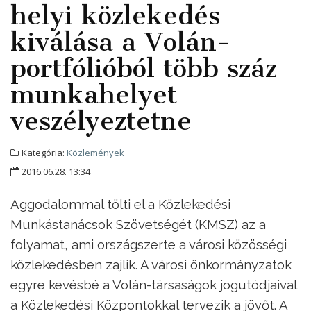
helyi közlekedés
kiválása a Volán-
portfólióból több száz
munkahelyet
veszélyeztetne
Kategória:
Közlemények
2016.06.28. 13:34
Aggodalommal tölti el a Közlekedési
Munkástanácsok Szövetségét (KMSZ) az a
folyamat, ami országszerte a városi közösségi
közlekedésben zajlik. A városi önkormányzatok
egyre kevésbé a Volán-társaságok jogutódjaival
a Közlekedési Központokkal tervezik a jövőt. A