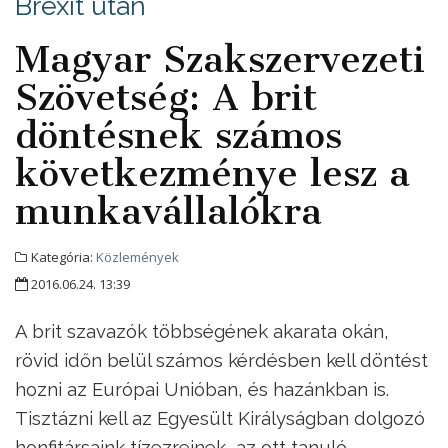
Brexit után
Magyar Szakszervezeti
Szövetség: A brit
döntésnek számos
következménye lesz a
munkavállalókra
Kategória:
Közlemények
2016.06.24. 13:39
A brit szavazók többségének akarata okán,
rövid időn belül számos kérdésben kell döntést
hozni az Európai Unióban, és hazánkban is.
Tisztázni kell az Egyesült Királyságban dolgozó
honfitársaink tízezreinek, az ott tanuló