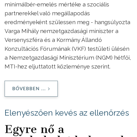
minimálbér-emelés mértéke a szociális
partnerekkel való megállapodás
eredményeként szülessen meg - hangsúlyozta
Varga Mihály nemzetgazdasági miniszter a
Versenyszféra és a Kormány Állandó
Konzultációs Fórumának (VKF) testületi ülésén
a Nemzetgazdasági Minisztérium (NGM) hétfői,
MTI-hez eljuttatott közleménye szerint.
BŐVEBBEN ...
Elenyészően kevés az ellenőrzés
Egyre nő a