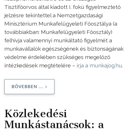
Tisztifőorvos által kiadott I. fokú figyelmeztető
jelzésre tekintettel a Nemzetgazdasági
Minisztérium Munkafelügyeleti Főosztálya (a
továbbiakban: Munkafelügyeleti Főosztály)
felhívja valamennyi munkáltató figyelmét a
munkavállalók egészségének és biztonságának
védelme érdekében szükséges megelőző
intézkedések megtételére –
írja a munkajog.hu
.
BŐVEBBEN ...
Közlekedési
Munkástanácsok: a