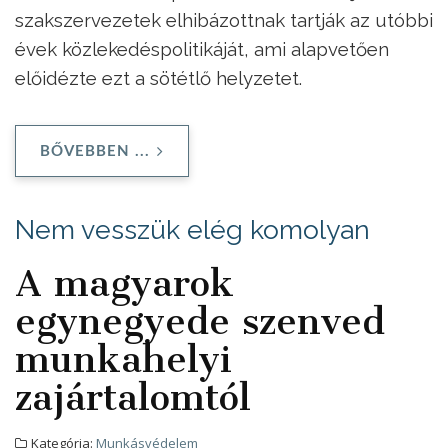
szakszervezetek elhibázottnak tartják az utóbbi
évek közlekedéspolitikáját, ami alapvetően
előidézte ezt a sötétlő helyzetet.
BŐVEBBEN ...
Nem vesszük elég komolyan
A magyarok
egynegyede szenved
munkahelyi
zajártalomtól
Kategória:
Munkásvédelem