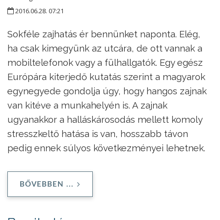
2016.06.28. 07:21
Sokféle zajhatás ér bennünket naponta. Elég,
ha csak kimegyünk az utcára, de ott vannak a
mobiltelefonok vagy a fülhallgatók. Egy egész
Európára kiterjedő kutatás szerint a magyarok
egynegyede gondolja úgy, hogy hangos zajnak
van kitéve a munkahelyén is. A zajnak
ugyanakkor a halláskárosodás mellett komoly
stresszkeltő hatása is van, hosszabb távon
pedig ennek súlyos következményei lehetnek.
BŐVEBBEN ...