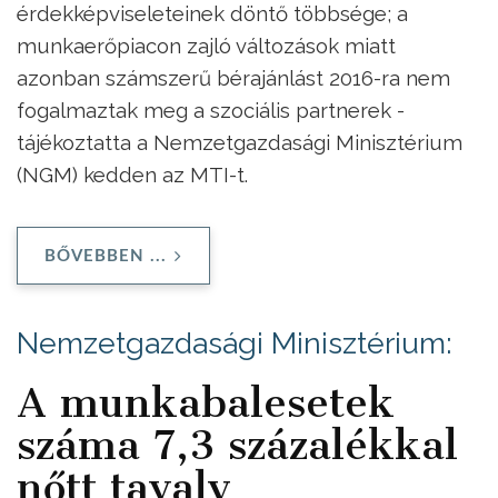
érdekképviseleteinek döntő többsége; a
munkaerőpiacon zajló változások miatt
azonban számszerű bérajánlást 2016-ra nem
fogalmaztak meg a szociális partnerek -
tájékoztatta a Nemzetgazdasági Minisztérium
(NGM) kedden az MTI-t.
BŐVEBBEN ...
Nemzetgazdasági Minisztérium:
A munkabalesetek
száma 7,3 százalékkal
nőtt tavaly