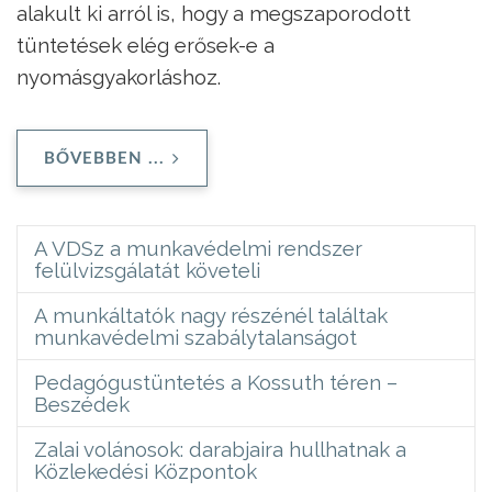
alakult ki arról is, hogy a megszaporodott
tüntetések elég erősek-e a
nyomásgyakorláshoz.
BŐVEBBEN ...
A VDSz a munkavédelmi rendszer
felülvizsgálatát követeli
A munkáltatók nagy részénél találtak
munkavédelmi szabálytalanságot
Pedagógustüntetés a Kossuth téren –
Beszédek
Zalai volánosok: darabjaira hullhatnak a
Közlekedési Központok