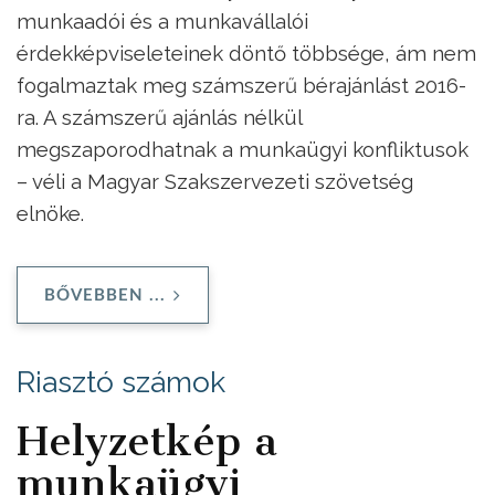
munkaadói és a munkavállalói
érdekképviseleteinek döntő többsége, ám nem
fogalmaztak meg számszerű bérajánlást 2016-
ra. A számszerű ajánlás nélkül
megszaporodhatnak a munkaügyi konfliktusok
– véli a Magyar Szakszervezeti szövetség
elnöke.
BŐVEBBEN ...
Riasztó számok
Helyzetkép a
munkaügyi