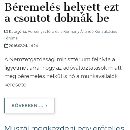
Béremelés helyett ezt
a csontot dobnák be
Kategória:
Versenyszféra és a Kormány Állandó Konzultációs
Fóruma
2016.02.24. 14:24
A Nemzetgazdasági minisztérium felhívta a
figyelmet arra, hogy az adóváltoztatások miatt
még béremelés nélkül is nő a munkavállalók
keresete.
BŐVEBBEN ...
Muszáj megkezdeni egy erőteljes