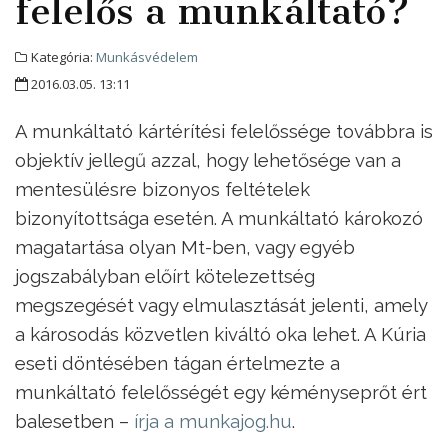
felelős a munkáltató?
Kategória:
Munkásvédelem
2016.03.05. 13:11
A munkáltató kártérítési felelőssége továbbra is
objektív jellegű azzal, hogy lehetősége van a
mentesülésre bizonyos feltételek
bizonyítottsága esetén. A munkáltató károkozó
magatartása olyan Mt-ben, vagy egyéb
jogszabályban előírt kötelezettség
megszegését vagy elmulasztását jelenti, amely
a károsodás közvetlen kiváltó oka lehet. A Kúria
eseti döntésében tágan értelmezte a
munkáltató felelősségét egy kéményseprőt ért
balesetben –
írja a munkajog.hu
.