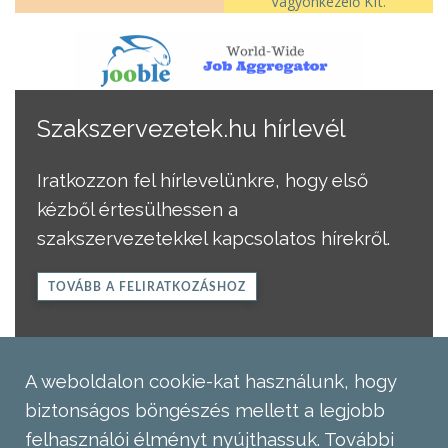
Vagyonkezelő Kft.
Szakszervezetek.hu hírlevél
Iratkozzon fel hírlevelünkre, hogy első
kézből értesülhessen a
szakszervezetekkel kapcsolatos hírekről.
TOVÁBB A FELIRATKOZÁSHOZ
A weboldalon cookie-kat használunk, hogy
biztonságos böngészés mellett a legjobb
felhasználói élményt nyújthassuk.
További