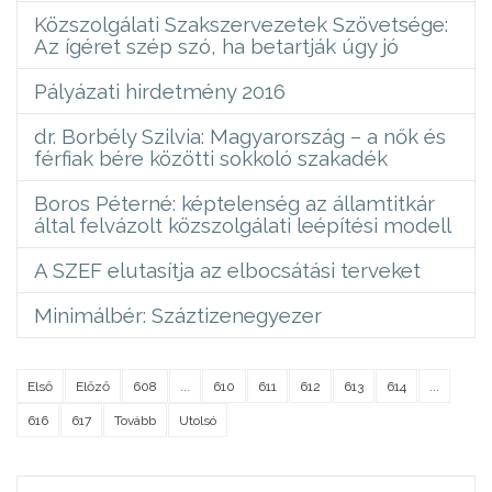
Közszolgálati Szakszervezetek Szövetsége:
Az ígéret szép szó, ha betartják úgy jó
Pályázati hirdetmény 2016
dr. Borbély Szilvia: Magyarország – a nők és
férfiak bére közötti sokkoló szakadék
Boros Péterné: képtelenség az államtitkár
által felvázolt közszolgálati leépítési modell
A SZEF elutasítja az elbocsátási terveket
Minimálbér: Száztizenegyezer
Első
Előző
608
...
610
611
612
613
614
...
616
617
Tovább
Utolsó