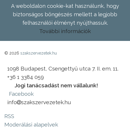
A weboldalon cookie-kat használunk, hogy
biztonságos böngészés mellett a legjobb
felhasználói élményt nyújthassuk.
További információk
© 2026
szakszervezetek.hu
1098 Budapest, Csengettyű utca 7. II. em. 11.
+36 1 3384 059
Jogi tanácsadást nem vállalunk!
Facebook
info
szakszervezetek.hu
RSS
Moderálási alapelvek