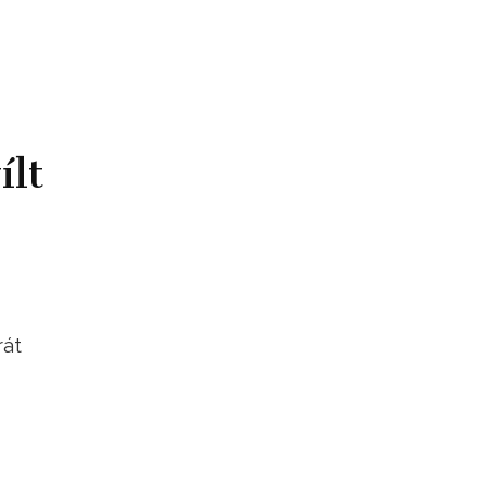
ílt
rát