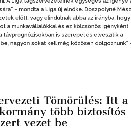
i. A Liga tagszervezeteinek egységes az igénye 
ára” – mondta a Liga új elnöke. Doszpolyné Més
ezetek előtt: vagy elindulnak abba az irányba, hogy
tot a munkavállalókkal és ez kölcsönös igényként
a távprognózisokban is szerepel és elveszítik a
 be, nagyon sokat kell még közösen dolgoznunk” 
ervezeti Tömörülés: Itt a
 kormány több biztosítós
zert vezet be