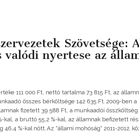
szervezetek Szövetsége: 
valódi nyertese az álla
éke 111 000 Ft, nettó tartalma 73 815 Ft, az állam
munkaadó összes bérköltsége 142 635 Ft. 2009-ben a
államnak fizetett 39 588 Ft, a munkaadói összköltség
 %-kal, a bruttó 55,2 %-kal, az államnak befizetett rés
 46,4 %-kal nőtt. Az "állami mohóság" 2011-2012. kö