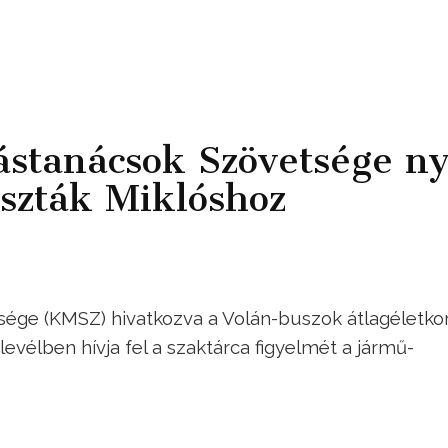
stanácsok Szövetsége ny
eszták Miklóshoz
ége (KMSZ) hivatkozva a Volán-buszok átlagéletko
evélben hívja fel a szaktárca figyelmét a jármű-