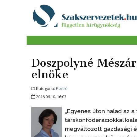
Doszpolyné Mészáro
elnöke
Kategória:
Portré
2016.06.10. 16:03
„Egyenes úton halad az a f
társkonföderációkkal kial
megváltozott gazdasági é