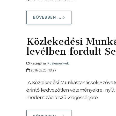
BŐVEBBEN ...
Közlekedési Munká
levélben fordult S
Kategória:
Közlemények
2016.05.25. 13:27
A Közlekedési Munkástanácsok Szövets
érintő kedvezőtlen véleményekre, nyílt l
modernizáció szükségességére.