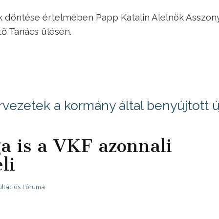
k döntése értelmében Papp Katalin Alelnök Asszony
tő Tanács ülésén.
rvezetek a kormány által benyújtott ú
a is a VKF azonnali
li
ltációs Fóruma