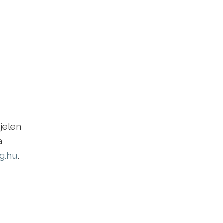
jelen
a
og.hu
.