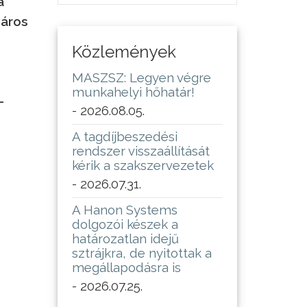
a
záros
Közlemények
MASZSZ: Legyen végre
munkahelyi hőhatár!
–
- 2026.08.05.
A tagdíjbeszedési
rendszer visszaállítását
kérik a szakszervezetek
- 2026.07.31.
A Hanon Systems
dolgozói készek a
határozatlan idejű
sztrájkra, de nyitottak a
megállapodásra is
- 2026.07.25.