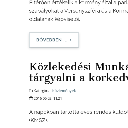
Eltérően értékelik a kormány által a pa
szabályokat a Versenyszféra és a Korm
oldalának képviselői.
BŐVEBBEN ...
Közlekedési Munkás
tárgyalni a korke
Kategória:
Közlemények
2016.06.02. 11:21
A napokban tartotta éves rendes küld
(KMSZ).