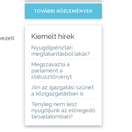
TOVÁBBI KÖZLEMÉNYEK
Kiemelt hírek
vezeti
Nyugdíjpénztári
megtakarításból lakás?
Megszavazta a
parlament a
státusztörvényt
Jön az igazgatási szünet
a közigazgatásban is
Tényleg nem lesz
nyugdíjunk az elöregedő
társadalomban?