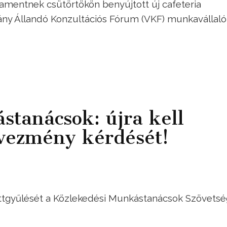
rlamentnek csütörtökön benyújtott új cafeteria
ány Állandó Konzultációs Fórum (VKF) munkavállaló
tanácsok: újra kell
dvezmény kérdését!
öttgyűlését a Közlekedési Munkástanácsok Szövets