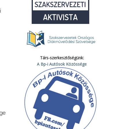
i
Társ-szerkesztőségünk:
A Bp-i Autósok Közössége
ége