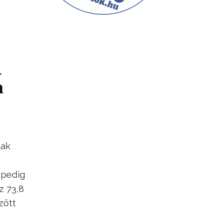
A
m
nak
 pedig
z 73,8
zött