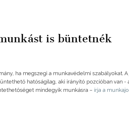
munkást is büntetnék
mány, ha megszegi a munkavédelmi szabályokat. A 
ntethető hatóságilag, aki irányító pozcióban van - 
üntethetőséget mindegyik munkásra –
írja a munkaj