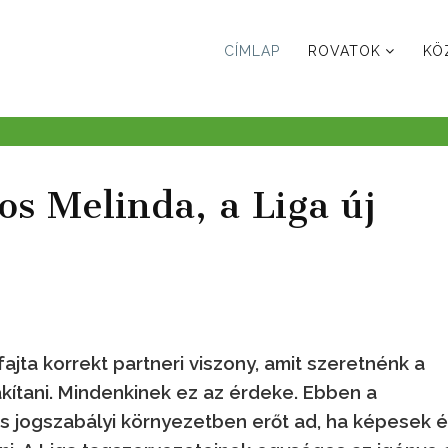
CÍMLAP
ROVATOK
KÖ
s Melinda, a Liga új
ajta korrekt partneri viszony, amit szeretnénk a
akítani. Mindenkinek ez az érdeke. Ebben a
s jogszabályi környezetben erőt ad, ha képesek 