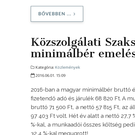
BŐVEBBEN ...
Közszolgálati Szak
minimálbér emelés 
Kategória:
Közlemények
2016.06.01. 15:09
2016-ban a magyar minimálbér bruttó ért
fizetendő adó és járulék 68 820 Ft. A 
bruttó 71 500 Ft, a nettó 57 815 Ft, az 
97 403 Ft volt. Hét év alatt a nettó 27,7
%-kal, a munkaadói összes költség pedig
32,4 %-kal megugrott!