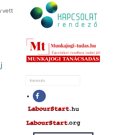
 vett
j