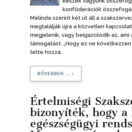
készek vagyunk összefogn
konföderációk összefogás
Melinda szerint két út áll a szakszerv
megtalálják újra a közvetlen kapcsola
megjelenik, vagy beigazolódik az, ami 
támogatást. „Hogy ez ne következzen
tette hozzá.
BŐVEBBEN ...
Értelmiségi Szaksz
bizonyíték, hogy a
egészségügyi rends