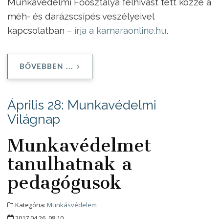
Munkavédelmi Főosztálya felhívást tett közzé a
méh- és darázscsípés veszélyeivel
kapcsolatban –
írja a kamaraonline.hu
.
BŐVEBBEN ...
Április 28: Munkavédelmi
Világnap
Munkavédelmet
tanulhatnak a
pedagógusok
Kategória:
Munkásvédelem
2017.04.26. 08:10