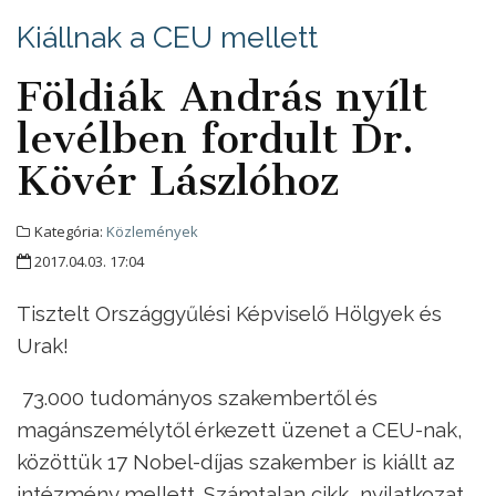
Kiállnak a CEU mellett
Földiák András nyílt
levélben fordult Dr.
Kövér Lászlóhoz
Kategória:
Közlemények
2017.04.03. 17:04
Tisztelt Országgyűlési Képviselő Hölgyek és
Urak!
73.000 tudományos szakembertől és
magánszemélytől érkezett üzenet a CEU-nak,
közöttük 17 Nobel-díjas szakember is kiállt az
intézmény mellett. Számtalan cikk, nyilatkozat