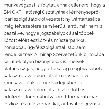
munkavégzést is folytat, annak ellenére, hogy a
BM OKF Hatósági Osztályának kéményseprő-
ipari szolgáltatókról vezetett nyilvántartásába
még felvezetésre sem került, arról már nem is
beszélve, hogy a jogszabályok által többek
között előírt eszköz- és műszerparkkal,
honlappal, ügyfélszolgálattal, stb. sem
rendelkeznek. A minap Szervezetünk birtokába
kerültek olyan bizonyítékok is, melyek
alátámasztják, hogy a Társaság megbízásából a
katasztrófavédelem alkalmazásban lévő
munkavállalók, főmunkaidejükben, a
katasztrófavédelem által biztosított és
adófizetői forintokból vásárolt formaruhában,
eszköz- és műszerparkkal, autóval, végeznek