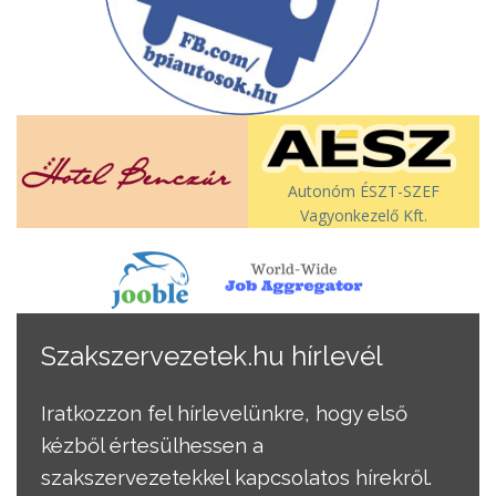
Autonóm ÉSZT-SZEF
Vagyonkezelő Kft.
Szakszervezetek.hu hírlevél
Iratkozzon fel hírlevelünkre, hogy első
kézből értesülhessen a
szakszervezetekkel kapcsolatos hírekről.