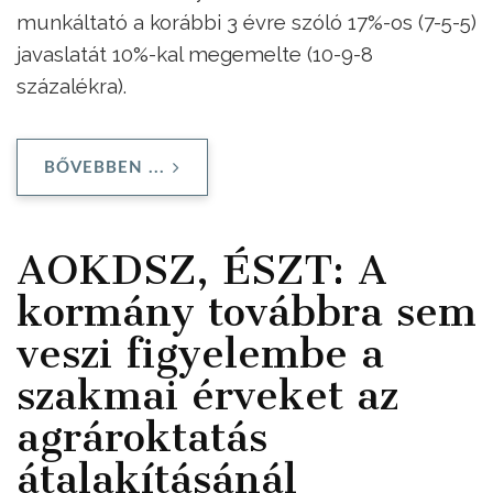
munkáltató a korábbi 3 évre szóló 17%-os (7-5-5)
javaslatát 10%-kal megemelte (10-9-8
százalékra).
BŐVEBBEN ...
AOKDSZ, ÉSZT: A
kormány továbbra sem
veszi figyelembe a
szakmai érveket az
agrároktatás
átalakításánál