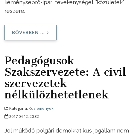
kéményseprő-ipari tevékenységet "közületek"
részére.
BŐVEBBEN ...
Pedagógusok
Szakszervezete: A civil
szervezetek
nélkülözhetetlenek
Kategória:
Közlemények
2017.04.12. 20:32
Jól működő polgári demokratikus jogállam nem