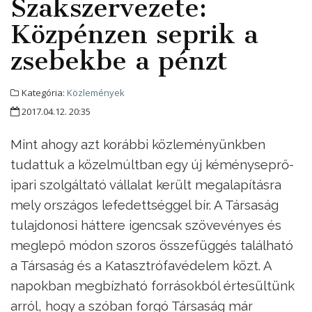
Szakszervezete:
Közpénzen seprik a
zsebekbe a pénzt
Kategória:
Közlemények
2017.04.12. 20:35
Mint ahogy azt korábbi közleményünkben
tudattuk a közelmúltban egy új kéményseprő-
ipari szolgáltató vállalat került megalapításra
mely országos lefedettséggel bír. A Társaság
tulajdonosi háttere igencsak szövevényes és
meglepő módon szoros összefüggés található
a Társaság és a Katasztrófavédelem közt. A
napokban megbízható forrásokból értesültünk
arról, hogy a szóban forgó Társaság már