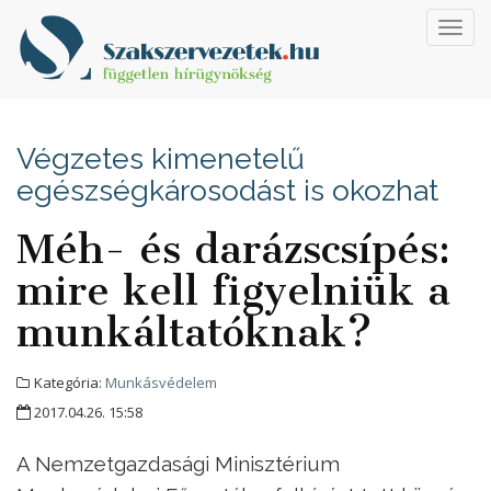
Toggl
navig
Végzetes kimenetelű
egészségkárosodást is okozhat
Méh- és darázscsípés:
mire kell figyelniük a
munkáltatóknak?
Kategória:
Munkásvédelem
2017.04.26. 15:58
A Nemzetgazdasági Minisztérium