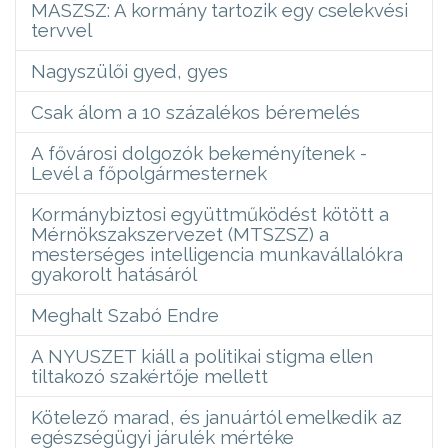
MASZSZ: A kormány tartozik egy cselekvési
tervvel
Nagyszülői gyed, gyes
Csak álom a 10 százalékos béremelés
A fővárosi dolgozók bekeményítenek -
Levél a főpolgármesternek
Kormánybiztosi együttműködést kötött a
Mérnökszakszervezet (MTSZSZ) a
mesterséges intelligencia munkavállalókra
gyakorolt hatásáról
Meghalt Szabó Endre
A NYUSZET kiáll a politikai stigma ellen
tiltakozó szakértője mellett
Kötelező marad, és januártól emelkedik az
egészségügyi járulék mértéke