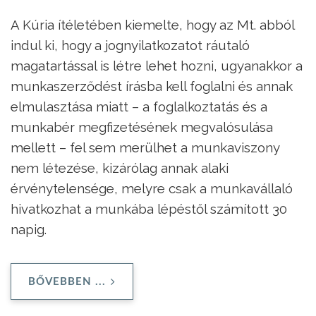
A Kúria ítéletében kiemelte, hogy az Mt. abból
indul ki, hogy a jognyilatkozatot ráutaló
magatartással is létre lehet hozni, ugyanakkor a
munkaszerződést írásba kell foglalni és annak
elmulasztása miatt – a foglalkoztatás és a
munkabér megfizetésének megvalósulása
mellett – fel sem merülhet a munkaviszony
nem létezése, kizárólag annak alaki
érvénytelensége, melyre csak a munkavállaló
hivatkozhat a munkába lépéstől számított 30
napig.
BŐVEBBEN ...