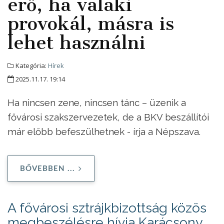
erő, ha valaki
provokál, másra is
lehet használni
Kategória:
Hírek
2025.11.17. 19:14
Ha nincsen zene, nincsen tánc – üzenik a
fővárosi szakszervezetek, de a BKV beszállítói
már előbb befeszülhetnek - írja a Népszava.
BŐVEBBEN ...
A fővárosi sztrájkbizottság közös
megbeszélésre hívja Karácsony