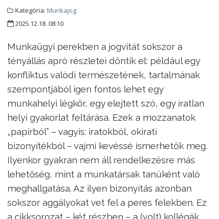
Kategória:
Munkajog
2025.12.18. 08:10
Munkaügyi perekben a jogvitát sokszor a
tényállás apró részletei döntik el: például egy
konfliktus valódi természetének, tartalmának
szempontjából igen fontos lehet egy
munkahelyi légkör, egy elejtett szó, egy íratlan
helyi gyakorlat feltárása. Ezek a mozzanatok
„papírból” – vagyis: iratokból, okirati
bizonyítékból – vajmi kevéssé ismerhetők meg.
Ilyenkor gyakran nem áll rendelkezésre más
lehetőség, mint a munkatársak tanúként való
meghallgatása. Az ilyen bizonyítás azonban
sokszor aggályokat vet fel a peres felekben. Ez
a cikksorozat – két részben – a (volt) kollégák