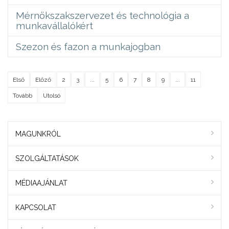
Mérnökszakszervezet és technológia a
munkavállalókért
Szezon és fazon a munkajogban
Első
Előző
2
3
...
5
6
7
8
9
...
11
Tovább
Utolsó
MAGUNKRÓL
SZOLGÁLTATÁSOK
MÉDIAAJÁNLAT
KAPCSOLAT