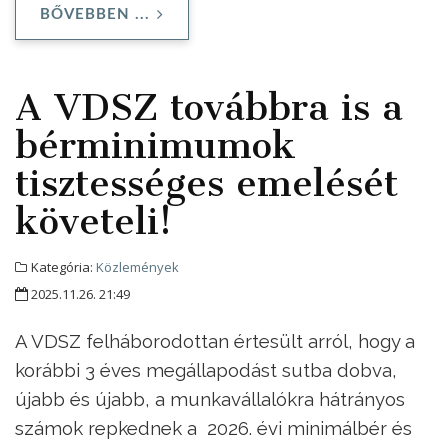
BŐVEBBEN ...
A VDSZ továbbra is a
bérminimumok
tisztességes emelését
követeli!
Kategória:
Közlemények
2025.11.26. 21:49
A VDSZ felháborodottan értesült arról, hogy a
korábbi 3 éves megállapodást sutba dobva,
újabb és újabb, a munkavállalókra hátrányos
számok repkednek a 2026. évi minimálbér és