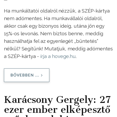
Ha munkáltatói oldalról nézzük, a SZÉP-kártya
nem adómentes. Ha munkavállalói oldalról,
akkor csak egy bizonyos ideig, utána jön egy
15%-os levonás. Nem biztos benne, meddig
használhatja fel az egyenlegét „büntetés”
nélkül? Segítünk! Mutatjuk, meddig adómentes
a SZÉP-kártya -
írja a hovege.hu
.
BŐVEBBEN ...
Karácsony Gergely: 27
ezer ember elképesztő