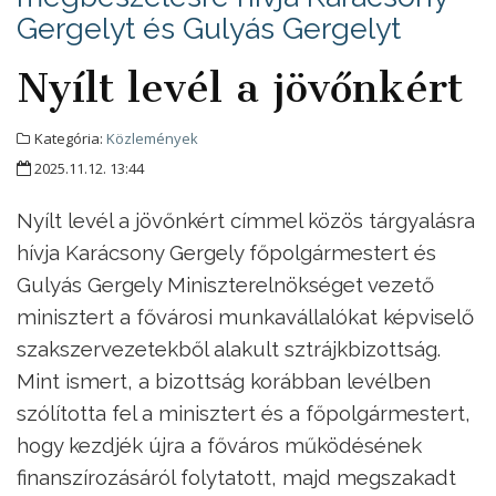
Gergelyt és Gulyás Gergelyt
Nyílt levél a jövőnkért
Kategória:
Közlemények
2025.11.12. 13:44
Nyílt levél a jövőnkért címmel közös tárgyalásra
hívja Karácsony Gergely főpolgármestert és
Gulyás Gergely Miniszterelnökséget vezető
minisztert a fővárosi munkavállalókat képviselő
szakszervezetekből alakult sztrájkbizottság.
Mint ismert, a bizottság korábban levélben
szólította fel a minisztert és a főpolgármestert,
hogy kezdjék újra a főváros működésének
finanszírozásáról folytatott, majd megszakadt