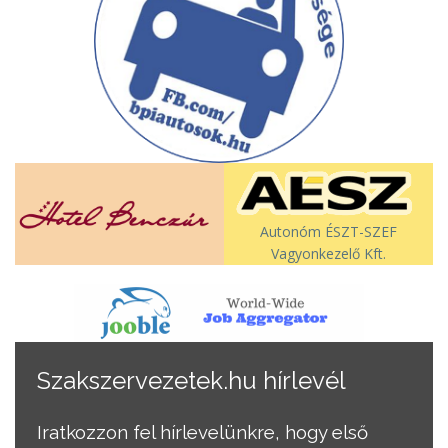
Autonóm ÉSZT-SZEF
Vagyonkezelő Kft.
Szakszervezetek.hu hírlevél
Iratkozzon fel hírlevelünkre, hogy első