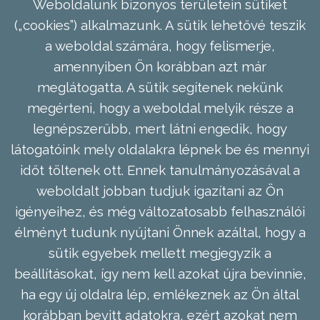
Weboldalunk bizonyos területein sütiket
(„cookies”) alkalmazunk. A sütik lehetővé teszik
a weboldal számára, hogy felismerje,
amennyiben Ön korábban azt már
meglátogatta. A sütik segítenek nekünk
megérteni, hogy a weboldal melyik része a
legnépszerűbb, mert látni engedik, hogy
látogatóink mely oldalakra lépnek be és mennyi
időt töltenek ott. Ennek tanulmányozásával a
weboldalt jobban tudjuk igazítani az Ön
igényeihez, és még változatosabb felhasználói
élményt tudunk nyújtani Önnek azáltal, hogy a
sütik egyebek mellett megjegyzik a
beállításokat, így nem kell azokat újra bevinnie,
ha egy új oldalra lép, emlékeznek az Ön által
korábban bevitt adatokra, ezért azokat nem