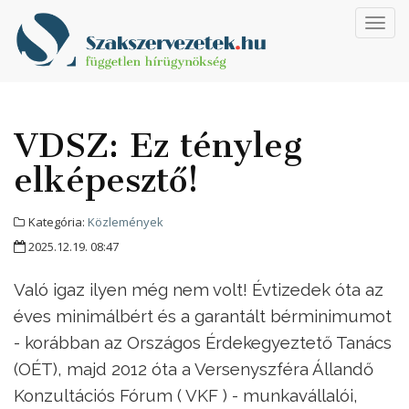
Toggl
navig
VDSZ: Ez tényleg
elképesztő!
Kategória:
Közlemények
2025.12.19. 08:47
Való igaz ilyen még nem volt! Évtizedek óta az
éves minimálbért és a garantált bérminimumot
- korábban az Országos Érdekegyeztető Tanács
(OÉT), majd 2012 óta a Versenyszféra Állandő
Konzultációs Fórum ( VKF ) - munkavállalói,