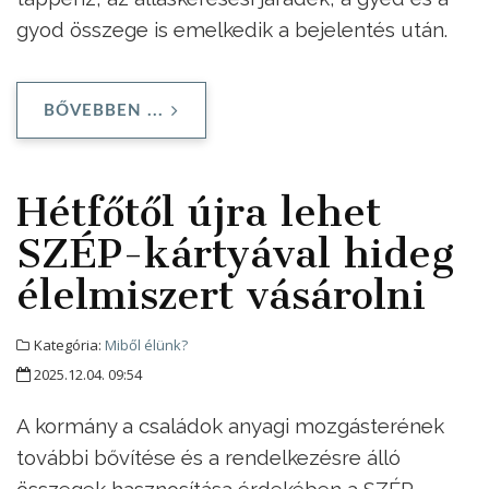
gyod összege is emelkedik a bejelentés után.
BŐVEBBEN ...
Hétfőtől újra lehet
SZÉP-kártyával hideg
élelmiszert vásárolni
Kategória:
Miből élünk?
2025.12.04. 09:54
A kormány a családok anyagi mozgásterének
további bővítése és a rendelkezésre álló
összegek hasznosítása érdekében a SZÉP-