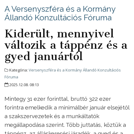
A Versenyszféra és a Kormány
Állandó Konzultációs Fóruma
Kiderült, mennyivel
változik a táppénz és a
gyed januártól
Kategória:
Versenyszféra és a Kormány Állandó Konzultációs
Fóruma
2025.12.08. 08:13
Mintegy 31 ezer forinttal, bruttó 322 ezer
forintra emelkedik a minimálbér január elsejétől
a szakszervezetek és a munkáltatók
megállapodása szerint. Több juttatás, köztük a
táppénz, az álláskeresési járadék, a gyed és a