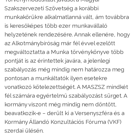
Szakszervezeti Szövetség a korábbi
munkakörükre alkalmatlanná vált, ám továbbra
is keresőképes több ezer munkavállaló
helyzetének rendezésére. Annak ellenére, hogy
az Alkotmánybíróság már fél évvel ezelőtt
megváltoztatta a Munka törvénykönyve több
pontját is az érintettek javára, a jelenlegi
szabályozás még mindig nem határozza meg
pontosan a munkáltatók ilyen esetekre
vonatkozó kötelezettségét. A MASZSZ mindkét
fél számára egyértelmű szabályozást sürget. A
kormány viszont még mindig nem döntött,
beavatkozik-e – derült ki a Versenyszféra és a
Kormány Állandó Konzultációs Fóruma (VKF)
szerdai ülésén.