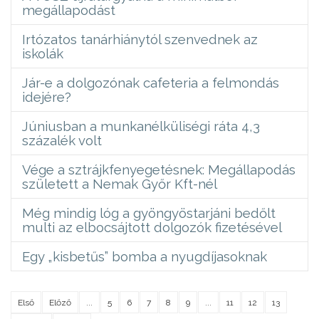
megállapodást
Irtózatos tanárhiánytól szenvednek az
iskolák
Jár-e a dolgozónak cafeteria a felmondás
idejére?
Júniusban a munkanélküliségi ráta 4,3
százalék volt
Vége a sztrájkfenyegetésnek: Megállapodás
született a Nemak Győr Kft-nél
Még mindig lóg a gyöngyöstarjáni bedőlt
multi az elbocsájtott dolgozók fizetésével
Egy „kisbetűs” bomba a nyugdíjasoknak
Első
Előző
...
5
6
7
8
9
...
11
12
13