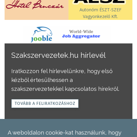
Autonóm ÉSZT-SZEF
Vagyonkezelő Kft.
Szakszervezetek.hu hírlevél
Iratkozzon fel hírlevelünkre, hogy első
kézből értesülhessen a
szakszervezetekkel kapcsolatos hírekről.
TOVÁBB A FELIRATKOZÁSHOZ
A weboldalon cookie-kat használunk, hogy