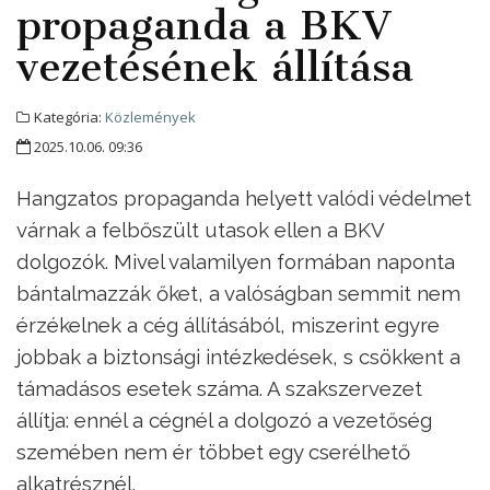
propaganda a BKV
vezetésének állítása
Kategória:
Közlemények
2025.10.06. 09:36
Hangzatos propaganda helyett valódi védelmet
várnak a felbőszült utasok ellen a BKV
dolgozók. Mivel valamilyen formában naponta
bántalmazzák őket, a valóságban semmit nem
érzékelnek a cég állításából, miszerint egyre
jobbak a biztonsági intézkedések, s csökkent a
támadásos esetek száma. A szakszervezet
állítja: ennél a cégnél a dolgozó a vezetőség
szemében nem ér többet egy cserélhető
alkatrésznél.