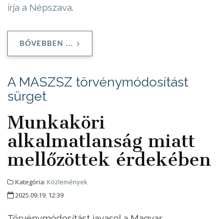
írja a Népszava
.
BŐVEBBEN ...
A MASZSZ törvénymódosítást
sürget
Munkaköri
alkalmatlanság miatt
mellőzöttek érdekében
Kategória:
Közlemények
2025.09.19. 12:39
Törvénymódosítást javasol a Magyar