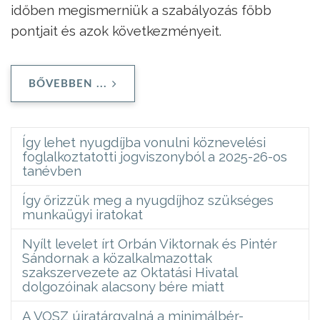
időben megismerniük a szabályozás főbb
pontjait és azok következményeit.
BŐVEBBEN ...
Így lehet nyugdíjba vonulni köznevelési
foglalkoztatotti jogviszonyból a 2025-26-os
tanévben
Így őrizzük meg a nyugdíjhoz szükséges
munkaügyi iratokat
Nyílt levelet írt Orbán Viktornak és Pintér
Sándornak a közalkalmazottak
szakszervezete az Oktatási Hivatal
dolgozóinak alacsony bére miatt
A VOSZ újratárgyalná a minimálbér-