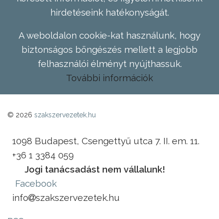
hirdetéseink hatékonyságát.
A weboldalon cookie-kat használunk, hogy
biztonságos böngészés mellett a legjobb
felhasználói élményt nyújthassuk.
További információk
© 2026
szakszervezetek.hu
1098 Budapest, Csengettyű utca 7. II. em. 11.
+36 1 3384 059
Jogi tanácsadást nem vállalunk!
Facebook
info
szakszervezetek.hu