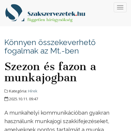
Toggl
navig
Könnyen összekeverhető
fogalmak az Mt.-ben
Szezon és fazon a
munkajogban
Kategória:
Hírek
2025.10.11. 09:47
A munkahelyi kommunikációban gyakran
használunk munkajogi szakkifejezéseket,
amelyeknek pontos tartalmát a munka