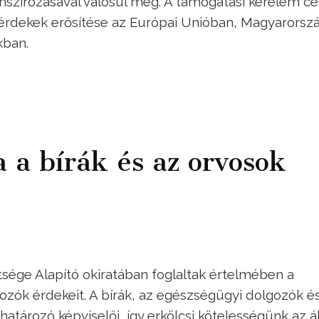
nszírozásával valósul meg. A támogatási kérelem cél
 érdekek erősítése az Európai Unióban, Magyarorsz
kban.
a bírák és az orvosok
sége Alapító okiratában foglaltak értelmében a
gozók érdekeit. A bírák, az egészségügyi dolgozók é
atározó képviselői, így erkölcsi kötelességünk az á