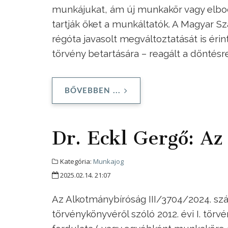
munkájukat, ám új munkakör vagy elbocs
tartják őket a munkáltatók. A Magyar 
régóta javasolt megváltoztatását is éri
törvény betartására – reagált a döntés
BŐVEBBEN ...
Dr. Eckl Gergő: A
Kategória:
Munkajog
2025.02.14. 21:07
Az Alkotmánybíróság III/3704/2024. sz
törvénykönyvéről szóló 2012. évi I. tör