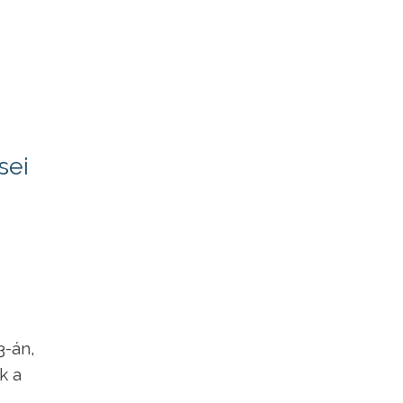
sei
3-án,
k a