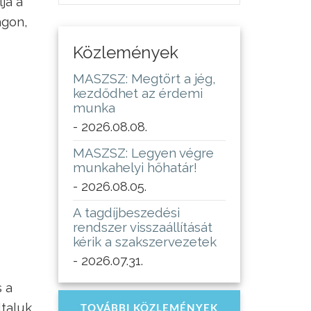
ja a
ágon,
Közlemények
MASZSZ: Megtört a jég,
kezdődhet az érdemi
munka
- 2026.08.08.
MASZSZ: Legyen végre
munkahelyi hőhatár!
- 2026.08.05.
A tagdíjbeszedési
rendszer visszaállítását
kérik a szakszervezetek
- 2026.07.31.
s a
ltaluk
TOVÁBBI KÖZLEMÉNYEK