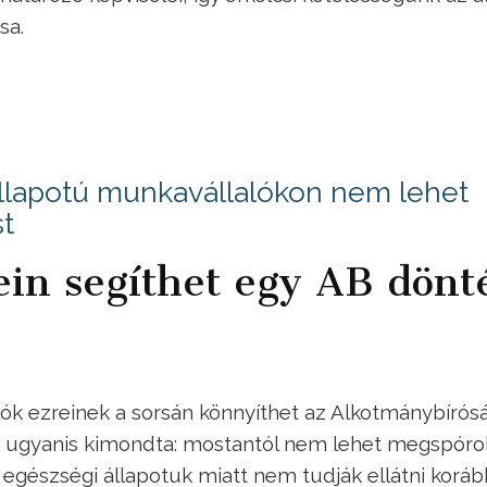
sa.
llapotú munkavállalókon nem lehet
st
in segíthet egy AB dönt
k ezreinek a sorsán könnyíthet az Alkotmánybírós
 ugyanis kimondta: mostantól nem lehet megspórol
egészségi állapotuk miatt nem tudják ellátni koráb