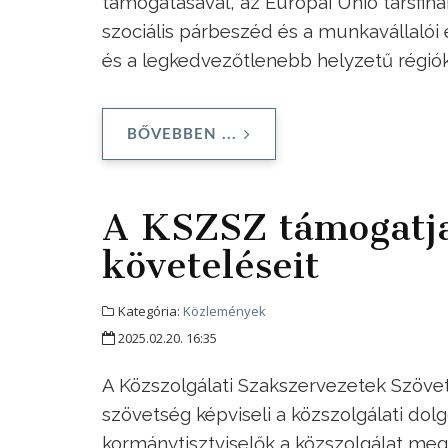
támogatásával, az Európai Unió társfina
szociális párbeszéd és a munkavállalói
és a legkedvezőtlenebb helyzetű régió
BŐVEBBEN ...
A KSZSZ támogatja 
követeléseit
Kategória:
Közlemények
2025.02.20. 16:35
A Közszolgálati Szakszervezetek Szövet
szövetség képviseli a közszolgálati dol
kormánytisztviselők a közszolgálat megh