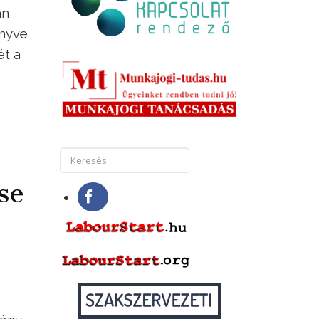
an
önyve
ét a
se
ó