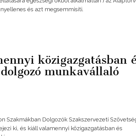
llátására egészségi okból alkalmatlan”) az Alaptör
ényellenes és azt megsemmisíti.
mennyi közigazgatásban 
 dolgozó munkavállaló
Rokon Szakmákban Dolgozók Szakszervezeti Szövets
ejezi ki, és kiáll valamennyi közigazgatásban és