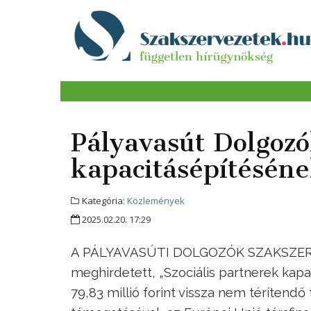
Pályavasút Dolgozó
kapacitásépítésén
Kategória:
Közlemények
2025.02.20. 17:29
A PÁLYAVASÚTI DOLGOZÓK SZAKSZERVE
meghirdetett, „Szociális partnerek kap
79,83 millió forint vissza nem térítend