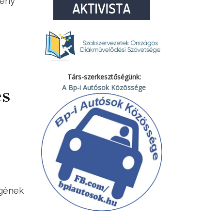
vény
Társ-szerkesztőségünk:
A Bp-i Autósok Közössége
és
égének