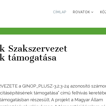
CÍMLAP
ROVATOK
KÖ
k Szakszervezet
ek támogatása
ZETE a GINOP_PLUSZ-3.2.3-24 azonosító számo
acitásépítésének támogatása” című felhívás keretéb
ő támogatásban részesült. A projekt a Magyar Állam