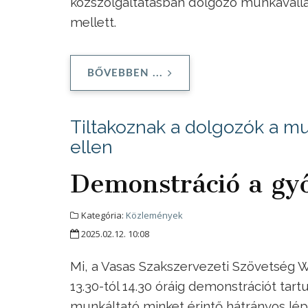
közszolgáltatásban dolgozó munkaváll
mellett.
BŐVEBBEN ...
Tiltakoznak a dolgozók a mu
ellen
Demonstráció a győ
Kategória:
Közlemények
2025.02.12. 10:08
Mi, a Vasas Szakszervezeti Szövetség W
13.30-tól 14.30 óráig demonstrációt tartu
munkáltató minket érintő hátrányos lépé