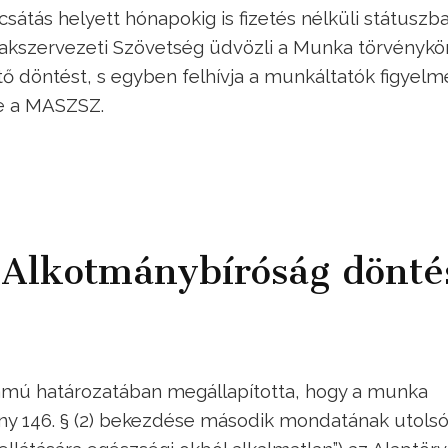
átás helyett hónapokig is fizetés nélküli státuszb
Szakszervezeti Szövetség üdvözli a Munka törvényk
ntő döntést, s egyben felhívja a munkáltatók figyelm
re a MASZSZ.
z Alkotmánybíróság dönté
ámú határozatában megállapította, hogy a munka
vény 146. § (2) bekezdése második mondatának utols