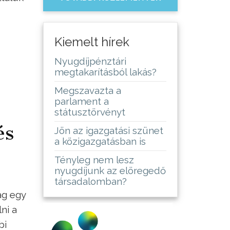
Kiemelt hírek
Nyugdíjpénztári
megtakarításból lakás?
Megszavazta a
parlament a
státusztörvényt
és
Jön az igazgatási szünet
a közigazgatásban is
Tényleg nem lesz
nyugdíjunk az elöregedő
társadalomban?
ág egy
ni a
bi