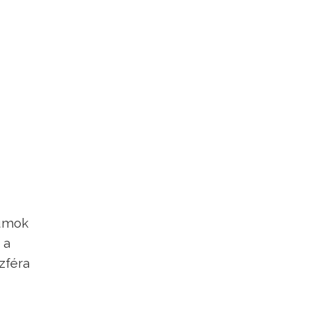
iumok
 a
zféra