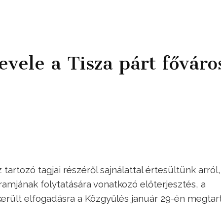
evele a Tisza párt főváro
artozó tagjai részéről sajnálattal értesültünk arról
ramjának folytatására vonatkozó előterjesztés, a
rült elfogadásra a Közgyűlés január 29-én megtar