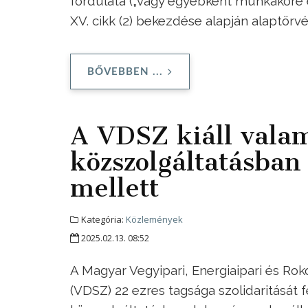
fordulata („vagy egyébként munkaköre e
XV. cikk (2) bekezdése alapján alaptörv
BŐVEBBEN ...
A VDSZ kiáll vala
közszolgáltatásban
mellett
Kategória:
Közlemények
2025.02.13. 08:52
A Magyar Vegyipari, Energiaipari és 
(VDSZ) 22 ezres tagsága szolidaritását f