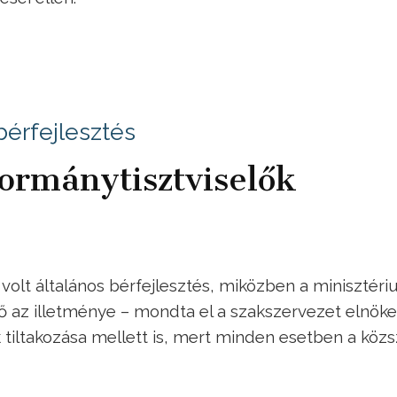
bérfejlesztés
ormánytisztviselők
 volt általános bérfejlesztés, miközben a minisztér
nő az illetménye – mondta el a szakszervezet elnöke
k tiltakozása mellett is, mert minden esetben a közs