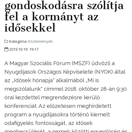
gondoskodásra szólítja
fel a kormányt az
idősekkel
Kategória:
Közlemények
2019.10.19. 19:17
A Magyar Szociális Fórum (MSZF) üdvözli a
Nyugdíjasok Országos Képviselete (NYOK) által
az „Idősek hónapja" alkalmából „Mi is
megszólalunk" címmel 2018. október 28-án 9:30
órai kezdettel megrendezésre kerülő
konferenciát. Az előzetesen meghirdetett
program a nyugdíjasokra történő kiemelt
odafigyelés fontosságát, az idősek
megbecsülését, a nemek közötti egyenlőség és