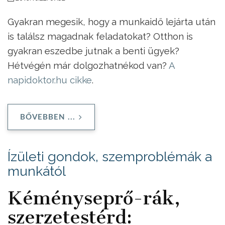
Gyakran megesik, hogy a munkaidő lejárta után
is találsz magadnak feladatokat? Otthon is
gyakran eszedbe jutnak a benti ügyek?
Hétvégén már dolgozhatnékod van?
A
napidoktor.hu cikke
.
BŐVEBBEN ...
Ízületi gondok, szemproblémák a
munkától
Kéményseprő-rák,
szerzetestérd: