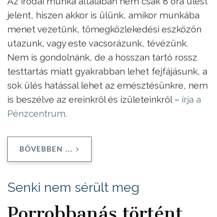
Az irodai munka általában nem csak 8 óra ülést
jelent, hiszen akkor is ülünk, amikor munkába
menet vezetünk, tömegközlekedési eszközön
utazunk, vagy este vacsorázunk, tévézünk.
Nem is gondolnánk, de a hosszan tartó rossz
testtartás miatt gyakrabban lehet fejfájásunk, a
sok ülés hatással lehet az emésztésünkre, nem
is beszélve az ereinkről és ízületeinkről –
írja a
Pénzcentrum
.
BŐVEBBEN ...
Senki nem sérült meg
Porrobbanás történt