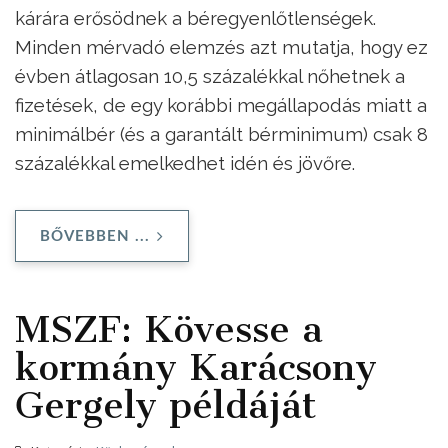
kárára erősödnek a béregyenlőtlenségek.
Minden mérvadó elemzés azt mutatja, hogy ez
évben átlagosan 10,5 százalékkal nőhetnek a
fizetések, de egy korábbi megállapodás miatt a
minimálbér (és a garantált bérminimum) csak 8
százalékkal emelkedhet idén és jövőre.
BŐVEBBEN ...
MSZF: Kövesse a
kormány Karácsony
Gergely példáját