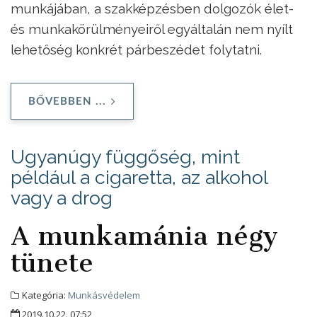
munkájában, a szakképzésben dolgozók élet-
és munkakörülményeiről egyáltalán nem nyílt
lehetőség konkrét párbeszédet folytatni.
BŐVEBBEN ...
Ugyanúgy függőség, mint
például a cigaretta, az alkohol
vagy a drog
A munkamánia négy
tünete
Kategória:
Munkásvédelem
2019.10.22. 07:52