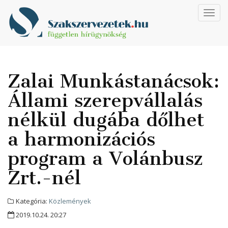
Toggl
navig
Zalai Munkástanácsok:
Állami szerepvállalás
nélkül dugába dőlhet
a harmonizációs
program a Volánbusz
Zrt.-nél
Kategória:
Közlemények
2019.10.24. 20:27