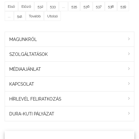
Első
Előző
532
533
...
535
536
537
538
539
...
541
Tovább
Utolsó
MAGUNKRÓL
SZOLGÁLTATÁSOK
MÉDIAAJÁNLAT
KAPCSOLAT
HÍRLEVÉL FELIRATKOZÁS
DURA-KUTI PÁLYÁZAT