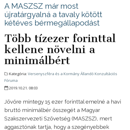
A MASZSZ már most
újratárgyalná a tavaly kötött
kétéves bérmegállapodást
Több tízezer forinttal
kellene növelni a
minimálbért
Kategória:
Versenyszféra és a Kormány Állandó Konzultációs
Fóruma
2019.10.21. 08:03
Jövőre mintegy 15 ezer forinttal emelné a havi
bruttó minimálbér összegét a Magyar
Szakszervezeti Szövetség (MASZSZ), mert
aggasztónak tartja, hogy a szegényebbek