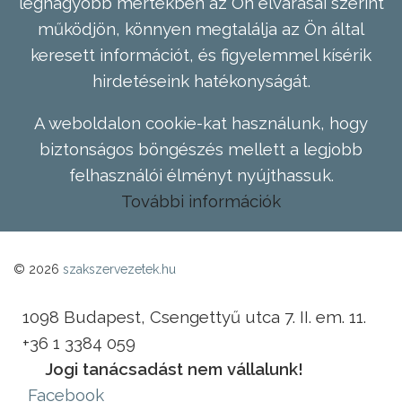
legnagyobb mértékben az Ön elvárásai szerint
működjön, könnyen megtalálja az Ön által
keresett információt, és figyelemmel kísérik
hirdetéseink hatékonyságát.
A weboldalon cookie-kat használunk, hogy
biztonságos böngészés mellett a legjobb
felhasználói élményt nyújthassuk.
További információk
© 2026
szakszervezetek.hu
1098 Budapest, Csengettyű utca 7. II. em. 11.
+36 1 3384 059
Jogi tanácsadást nem vállalunk!
Facebook