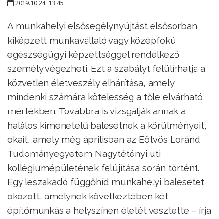
2019.10.24. 13:45
A munkahelyi elsősegélynyújtást elsősorban
kiképzett munkavállaló vagy középfokú
egészségügyi képzettséggel rendelkező
személy végezheti. Ezt a szabályt felülírhatja a
közvetlen életveszély elhárítása, amely
mindenki számára kötelesség a tőle elvárható
mértékben. Továbbra is vizsgálják annak a
halálos kimenetelű balesetnek a körülményeit,
okait, amely még áprilisban az Eötvös Loránd
Tudományegyetem Nagytétényi úti
kollégiumépületének felújítása során történt.
Egy leszakadó függőhíd munkahelyi balesetet
okozott, amelynek következtében két
építőmunkás a helyszínen életét vesztette – írja