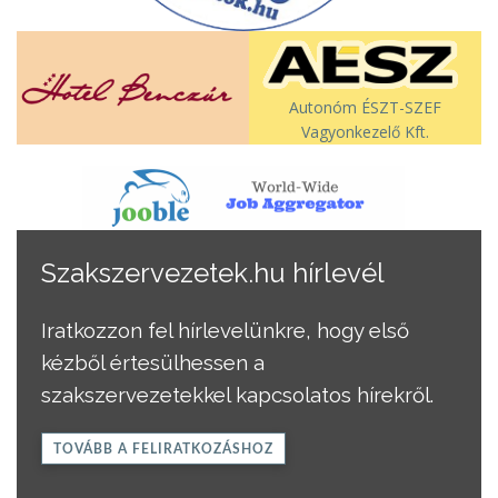
Autonóm ÉSZT-SZEF
Vagyonkezelő Kft.
Szakszervezetek.hu hírlevél
Iratkozzon fel hírlevelünkre, hogy első
kézből értesülhessen a
szakszervezetekkel kapcsolatos hírekről.
TOVÁBB A FELIRATKOZÁSHOZ