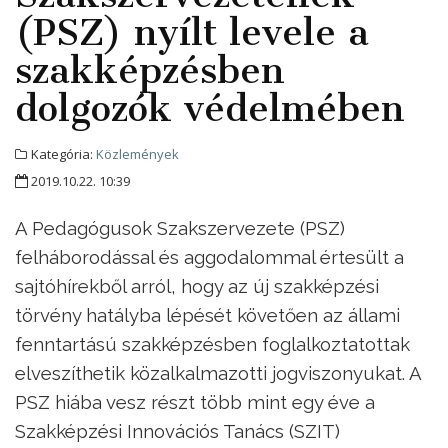
(PSZ) nyílt levele a
szakképzésben
dolgozók védelmében
Kategória:
Közlemények
2019.10.22. 10:39
A Pedagógusok Szakszervezete (PSZ)
felháborodással és aggodalommal értesült a
sajtóhírekből arról, hogy az új szakképzési
törvény hatályba lépését követően az állami
fenntartású szakképzésben foglalkoztatottak
elveszíthetik közalkalmazotti jogviszonyukat. A
PSZ hiába vesz részt több mint egy éve a
Szakképzési Innovációs Tanács (SZIT)