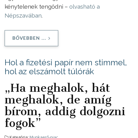
kénytelenek tengődni –
olvasható a
Népszavában
.
BŐVEBBEN ...
Hol a fizetési papír nem stimmel,
hol az elszámolt túlórák
„Ha meghalok, hát
meghalok, de amíg
bírom, addig dolgozni
fogok”
Kategória:
Munkaerő-piac