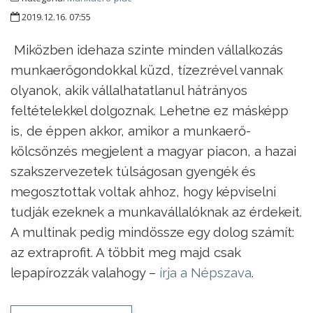
2019.12.16. 07:55
Miközben idehaza szinte minden vállalkozás
munkaerőgondokkal küzd, tízezrével vannak
olyanok, akik vállalhatatlanul hátrányos
feltételekkel dolgoznak. Lehetne ez másképp
is, de éppen akkor, amikor a munkaerő-
kölcsönzés megjelent a magyar piacon, a hazai
szakszervezetek túlságosan gyengék és
megosztottak voltak ahhoz, hogy képviselni
tudják ezeknek a munkavállalóknak az érdekeit.
A multinak pedig mindössze egy dolog számít:
az extraprofit. A többit meg majd csak
lepapírozzák valahogy –
írja a Népszava
.