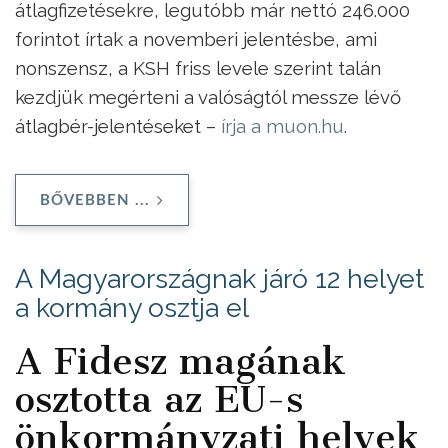
átlagfizetésekre, legutóbb már nettó 246.000
forintot írtak a novemberi jelentésbe, ami
nonszensz, a KSH friss levele szerint talán
kezdjük megérteni a valóságtól messze lévő
átlagbér-jelentéseket –
írja a muon.hu
.
BŐVEBBEN ...
A Magyarországnak járó 12 helyet
a kormány osztja el
A Fidesz magának
osztotta az EU-s
önkormányzati helyek