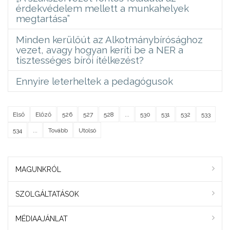
érdekvédelem mellett a munkahelyek
megtartása”
Minden kerülőút az Alkotmánybírósághoz
vezet, avagy hogyan keríti be a NER a
tisztességes bírói ítélkezést?
Ennyire leterheltek a pedagógusok
Első
Előző
526
527
528
...
530
531
532
533
534
...
Tovább
Utolsó
MAGUNKRÓL
SZOLGÁLTATÁSOK
MÉDIAAJÁNLAT