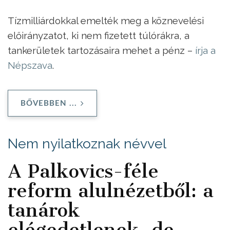
Tízmilliárdokkal emelték meg a köznevelési
előirányzatot, ki nem fizetett túlórákra, a
tankerületek tartozásaira mehet a pénz –
írja a
Népszav
a
.
BŐVEBBEN ...
Nem nyilatkoznak névvel
A Palkovics-féle
reform alulnézetből: a
tanárok
elégedetlenek, de