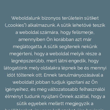
Weboldalunk bizonyos területein sütiket
(„cookies”) alkalmazunk. A sütik lehetővé teszik
a weboldal számára, hogy felismerje,
amennyiben Ön korábban azt már
meglátogatta. A sütik segítenek nekünk
megérteni, hogy a weboldal melyik része a
legnépszerűbb, mert látni engedik, hogy
látogatóink mely oldalakra lépnek be és mennyi
időt töltenek ott. Ennek tanulmányozásával a
weboldalt jobban tudjuk igazítani az Ön
igényeihez, és még változatosabb felhasználói
élményt tudunk nyújtani Önnek azáltal, hogy a
sütik egyebek mellett megjegyzik a