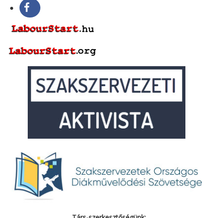
Társ-szerkesztőségünk: