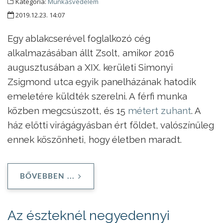
Kategória:
Munkásvédelem
2019.12.23. 14:07
Egy ablakcserével foglalkozó cég
alkalmazásában állt Zsolt, amikor 2016
augusztusában a XIX. kerületi Simonyi
Zsigmond utca egyik panelházának hatodik
emeletére küldték szerelni. A férfi munka
közben megcsúszott, és 15
métert zuhant
. A
ház előtti virágágyásban ért földet, valószínűleg
ennek köszönheti, hogy életben maradt.
BŐVEBBEN ...
Az észteknél negyedennyi