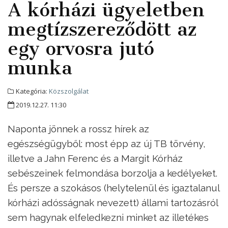
A kórházi ügyeletben
megtízszereződött az
egy orvosra jutó
munka
Kategória:
Közszolgálat
2019.12.27. 11:30
Naponta jönnek a rossz hírek az
egészségügyből: most épp az új TB törvény,
illetve a Jahn Ferenc és a Margit Kórház
sebészeinek felmondása borzolja a kedélyeket.
És persze a szokásos (helytelenül és igaztalanul
kórházi adósságnak nevezett) állami tartozásról
sem hagynak elfeledkezni minket az illetékes