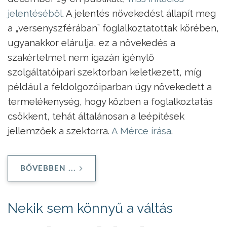
jelentéséből
. A jelentés növekedést állapít meg
a „versenyszférában” foglalkoztatottak körében,
ugyanakkor elárulja, ez a növekedés a
szakértelmet nem igazán igénylő
szolgáltatóipari szektorban keletkezett, míg
például a feldolgozóiparban úgy növekedett a
termelékenység, hogy közben a foglalkoztatás
csökkent, tehát általánosan a leépítések
jellemzőek a szektorra.
A Mérce írása
.
BŐVEBBEN ...
Nekik sem könnyű a váltás