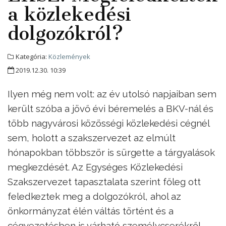
a közlekedési
dolgozókról?
Kategória:
Közlemények
2019.12.30. 10:39
Ilyen még nem volt: az év utolsó napjaiban sem
került szóba a jövő évi béremelés a BKV-nál és
több nagyvárosi közösségi közlekedési cégnél
sem, holott a szakszervezet az elmúlt
hónapokban többször is sürgette a tárgyalások
megkezdését. Az Egységes Közlekedési
Szakszervezet tapasztalata szerint főleg ott
feledkeztek meg a dolgozókról, ahol az
önkormányzat élén váltás történt és a
cégvezetésben is várható személycserékről