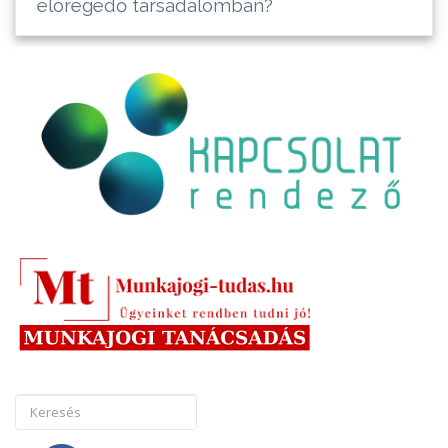
elöregedő társadalomban?