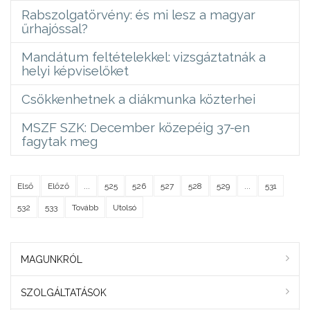
Rabszolgatörvény: és mi lesz a magyar
űrhajóssal?
Mandátum feltételekkel: vizsgáztatnák a
helyi képviselőket
Csökkenhetnek a diákmunka közterhei
MSZF SZK: December közepéig 37-en
fagytak meg
Első
Előző
...
525
526
527
528
529
...
531
532
533
Tovább
Utolsó
MAGUNKRÓL
SZOLGÁLTATÁSOK