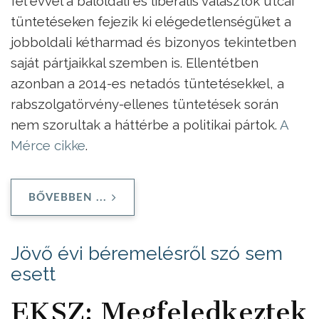
fél évvel a baloldali és liberális választók utcai
tüntetéseken fejezik ki elégedetlenségüket a
jobboldali kétharmad és bizonyos tekintetben
saját pártjaikkal szemben is. Ellentétben
azonban a 2014-es netadós tüntetésekkel, a
rabszolgatörvény-ellenes tüntetések során
nem szorultak a háttérbe a politikai pártok.
A
Mérce cikke
.
BŐVEBBEN ...
Jövő évi béremelésről szó sem
esett
EKSZ: Megfeledkeztek