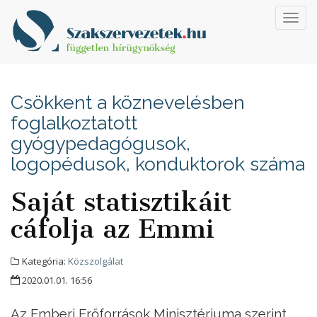
Toggl
navig
Csökkent a köznevelésben
foglalkoztatott
gyógypedagógusok,
logopédusok, konduktorok száma
Saját statisztikáit
cáfolja az Emmi
Kategória:
Közszolgálat
2020.01.01. 16:56
Az Emberi Erőforrások Minisztériuma szerint