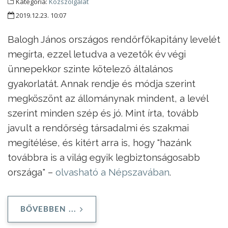
Kategória:
Közszolgálat
2019.12.23. 10:07
Balogh János országos rendőrfőkapitány levelét
megírta, ezzel letudva a vezetők év végi
ünnepekkor szinte kötelező általános
gyakorlatát. Annak rendje és módja szerint
megköszönt az állománynak mindent, a levél
szerint minden szép és jó. Mint írta, tovább
javult a rendőrség társadalmi és szakmai
megítélése, és kitért arra is, hogy "hazánk
továbbra is a világ egyik legbiztonságosabb
országa" –
olvasható a Népszavában
.
BŐVEBBEN ...