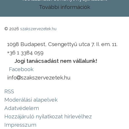
További információk
© 2026
szakszervezetek.hu
1098 Budapest, Csengettyű utca 7. II. em. 11.
+36 1 3384 059
Jogi tanácsadást nem vállalunk!
Facebook
info
szakszervezetek.hu
RSS
Moderálási alapelvek
Adatvédelem
Hozzájáruló nyilatkozat hírlevélhez
Impresszum