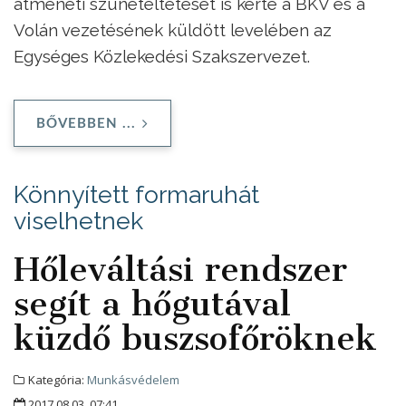
átmeneti szüneteltetését is kérte a BKV és a
Volán vezetésének küldött levelében az
Egységes Közlekedési Szakszervezet.
BŐVEBBEN ...
Könnyített formaruhát
viselhetnek
Hőleváltási rendszer
segít a hőgutával
küzdő buszsofőröknek
Kategória:
Munkásvédelem
2017.08.03. 07:41