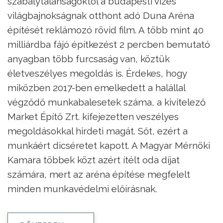
szabálytalanságoktól a budapesti vizes
világbajnokságnak otthont adó Duna Aréna
építését reklámozó rövid film. A több mint 40
milliárdba fájó építkezést 2 percben bemutató
anyagban több furcsaság van, köztük
életveszélyes megoldás is. Érdekes, hogy
miközben 2017-ben emelkedett a halállal
végződő munkabalesetek száma, a kivitelező
Market Építő Zrt. kifejezetten veszélyes
megoldásokkal hirdeti magát. Sőt, ezért a
munkáért dicséretet kapott. A Magyar Mérnöki
Kamara többek közt azért ítélt oda díjat
számára, mert az aréna építése megfelelt
minden munkavédelmi előírásnak.