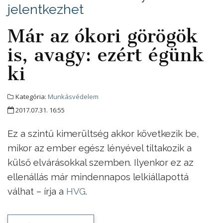
jelentkezhet
Már az ókori görögök
is, avagy: ezért égünk
ki
Kategória:
Munkásvédelem
2017.07.31. 16:55
Ez a szintű kimerültség akkor következik be,
mikor az ember egész lényével tiltakozik a
külső elvárásokkal szemben. Ilyenkor ez az
ellenállás már mindennapos lelkiállapottá
válhat – írja a
HVG
.