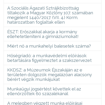
A Szociális Ágazati Sztrájkbizottság
tiltakozik a Magyar Közlöny 107. számában
megjelent 1440/2017. (VII. 4.) Korm.
határozatban foglaltak ellen
ÉSZT: Erőszakkal akarja a kormány
ellehetetleníteni a gimnáziumokat!
Miért nő a munkahelyi balesetek száma?
Hőségriadó: a munkavédelmi előírások
betartására figyelmeztet a szakszervezet
KKDSZ: a Múzeumok Éjszakáján az e
területen dolgozók megalázóan alacsony
bérért végzik munkájukat
Munkaügyi jogsértést követtek el az
ellenőrzöttek 60 százalékánál
A melegben végzett munka előírásai