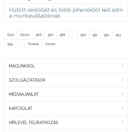
Hűtött védőitalt és több pihenőidőt kell adni
a munkavállalóknak
Első
Előző
586
587
588
...
590
591
592
593
594
...
Tovább
Utolsó
MAGUNKRÓL
SZOLGÁLTATÁSOK
MÉDIAAJÁNLAT
KAPCSOLAT
HÍRLEVÉL FELIRATKOZÁS