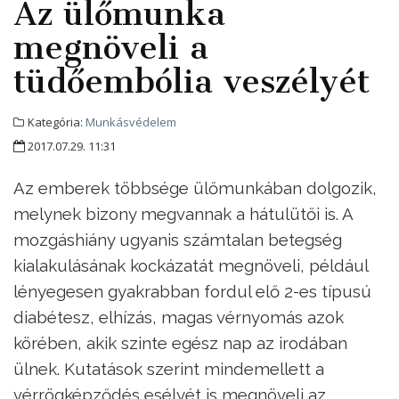
Az ülőmunka
megnöveli a
tüdőembólia veszélyét
Kategória:
Munkásvédelem
2017.07.29. 11:31
Az emberek többsége ülőmunkában dolgozik,
melynek bizony megvannak a hátulütői is. A
mozgáshiány ugyanis számtalan betegség
kialakulásának kockázatát megnöveli, például
lényegesen gyakrabban fordul elő 2-es típusú
diabétesz, elhízás, magas vérnyomás azok
körében, akik szinte egész nap az irodában
ülnek. Kutatások szerint mindemellett a
vérrögképződés esélyét is megnöveli az