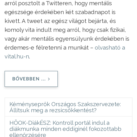
arról posztolt a Twitteren, hogy mentális
egészsége érdekében két szabadnapot is
kivett. A tweet az egész világot bejárta, és
komoly vita indult meg arról, hogy csak fizikai,
vagy akár mentális egyensúlyunk érdekében is
érdemes-e félretenni a munkát –
olvasható a
vital.hu-n
.
BŐVEBBEN ...
Kéményseprők Országos Szakszervezete:
Állítsuk meg a rezsicsökkentést?
HÖOK-DiákÉSZ: Kontroll portál indul a
diákmunka minden eddiginél fokozottabb
ellenőrzésére