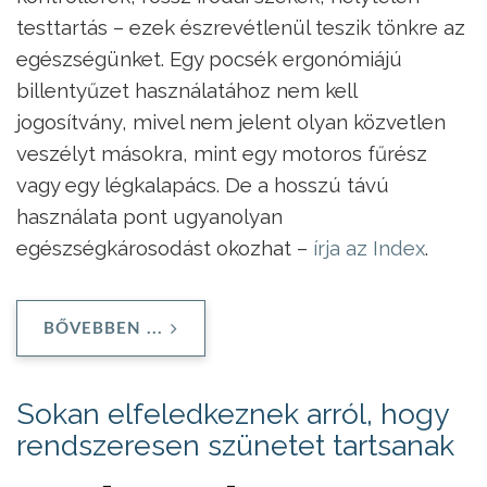
testtartás – ezek észrevétlenül teszik tönkre az
egészségünket. Egy pocsék ergonómiájú
billentyűzet használatához nem kell
jogosítvány, mivel nem jelent olyan közvetlen
veszélyt másokra, mint egy motoros fűrész
vagy egy légkalapács. De a hosszú távú
használata pont ugyanolyan
egészségkárosodást okozhat –
írja az Index
.
BŐVEBBEN ...
Sokan elfeledkeznek arról, hogy
rendszeresen szünetet tartsanak