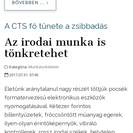
BŐVEBBEN ...
A CTS fő tünete a zsibbadás
Az irodai munka is
tönkretehet
Kategória:
Munkásvédelem
2017.07.31. 07:45
Életünk aránytalanul nagy részét töltjük pocsék
formatervezésű elektronikus eszközök
nyomogatásával. Kétezer forintos
billentyűzetek, fröccsöntött műanyag egerek,
ilyen-olyan érintőképernyők, vibráló
kontrollerek, rossz irodai székek, helytelen