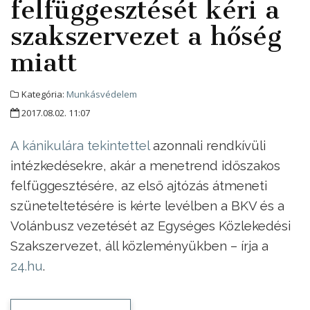
felfüggesztését kéri a
szakszervezet a hőség
miatt
Kategória:
Munkásvédelem
2017.08.02. 11:07
A kánikulára tekintettel
azonnali rendkívüli
intézkedésekre, akár a menetrend időszakos
felfüggesztésére, az első ajtózás átmeneti
szüneteltetésére is kérte levélben a BKV és a
Volánbusz vezetését az Egységes Közlekedési
Szakszervezet, áll közleményükben – írja a
24.hu
.