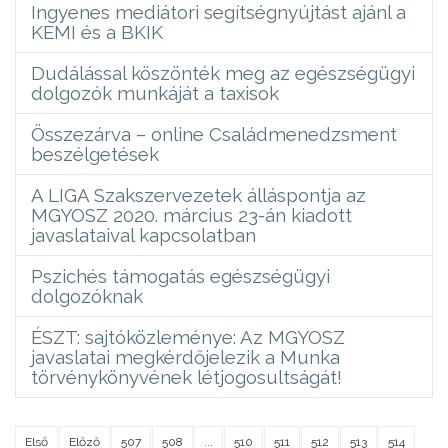
Ingyenes mediátori segítségnyújtást ajánl a
KEMI és a BKIK
Dudálással köszönték meg az egészségügyi
dolgozók munkáját a taxisok
Összezárva – online Családmenedzsment
beszélgetések
A LIGA Szakszervezetek álláspontja az
MGYOSZ 2020. március 23-án kiadott
javaslataival kapcsolatban
Pszichés támogatás egészségügyi
dolgozóknak
ÉSZT: sajtóközleménye: Az MGYOSZ
javaslatai megkérdőjelezik a Munka
törvénykönyvének létjogosultságát!
Első
Előző
507
508
...
510
511
512
513
514