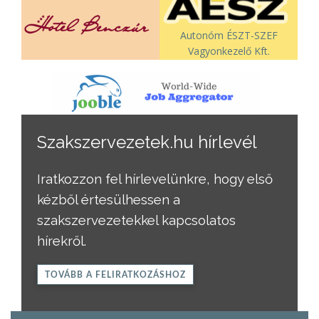
Autonóm ÉSZT-SZEF
Vagyonkezelő Kft.
Szakszervezetek.hu hírlevél
Iratkozzon fel hírlevelünkre, hogy első
kézből értesülhessen a
szakszervezetekkel kapcsolatos
hírekről.
TOVÁBB A FELIRATKOZÁSHOZ