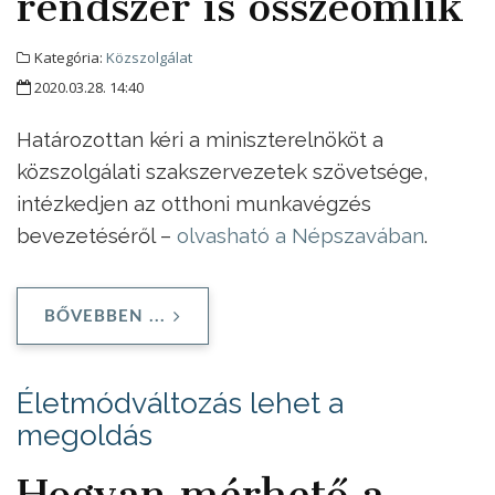
rendszer is összeomlik
Kategória:
Közszolgálat
2020.03.28. 14:40
Határozottan kéri a miniszterelnököt a
közszolgálati szakszervezetek szövetsége,
intézkedjen az otthoni munkavégzés
bevezetéséről –
olvasható a Népszavában
.
BŐVEBBEN ...
Életmódváltozás lehet a
megoldás
Hogyan mérhető a