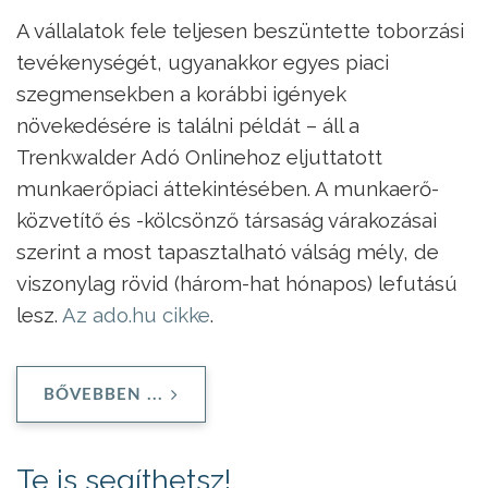
A vállalatok fele teljesen beszüntette toborzási
tevékenységét, ugyanakkor egyes piaci
szegmensekben a korábbi igények
növekedésére is találni példát – áll a
Trenkwalder Adó Onlinehoz eljuttatott
munkaerőpiaci áttekintésében. A munkaerő-
közvetítő és -kölcsönző társaság várakozásai
szerint a most tapasztalható válság mély, de
viszonylag rövid (három-hat hónapos) lefutású
lesz.
Az ado.hu cikke
.
BŐVEBBEN ...
Te is segíthetsz!