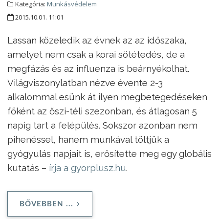
Kategória:
Munkásvédelem
2015.10.01. 11:01
Lassan közeledik az évnek az az időszaka,
amelyet nem csak a korai sötétedés, de a
megfázás és az influenza is beárnyékolhat.
Világviszonylatban nézve évente 2-3
alkalommal esünk át ilyen megbetegedéseken
főként az őszi-téli szezonban, és átlagosan 5
napig tart a felépülés. Sokszor azonban nem
pihenéssel, hanem munkával töltjük a
gyógyulás napjait is, erősítette meg egy globális
kutatás –
írja a gyorplusz.hu
.
BŐVEBBEN ...