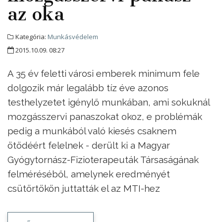
az oka
Kategória:
Munkásvédelem
2015.10.09. 08:27
A 35 év feletti városi emberek minimum fele
dolgozik már legalább tíz éve azonos
testhelyzetet igénylő munkában, ami sokuknál
mozgásszervi panaszokat okoz, e problémák
pedig a munkából való kiesés csaknem
ötödéért felelnek - derült ki a Magyar
Gyógytornász-Fizioterapeuták Társaságának
felméréséből, amelynek eredményét
csütörtökön juttatták el az MTI-hez