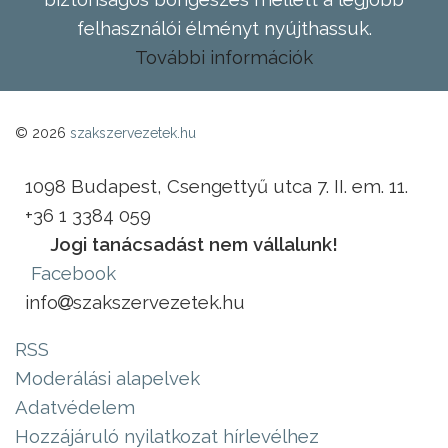
felhasználói élményt nyújthassuk.
További információk
© 2026
szakszervezetek.hu
1098 Budapest, Csengettyű utca 7. II. em. 11.
+36 1 3384 059
Jogi tanácsadást nem vállalunk!
Facebook
info
szakszervezetek.hu
RSS
Moderálási alapelvek
Adatvédelem
Hozzájáruló nyilatkozat hírlevélhez