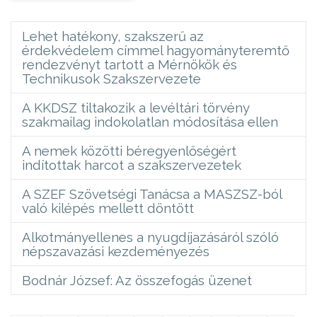
Lehet hatékony, szakszerű az
érdekvédelem címmel hagyományteremtő
rendezvényt tartott a Mérnökök és
Technikusok Szakszervezete
A KKDSZ tiltakozik a levéltári törvény
szakmailag indokolatlan módosítása ellen
A nemek közötti béregyenlőségért
indítottak harcot a szakszervezetek
A SZEF Szövetségi Tanácsa a MASZSZ-ból
való kilépés mellett döntött
Alkotmányellenes a nyugdíjazásáról szóló
népszavazási kezdeményezés
Bodnár József: Az összefogás üzenet