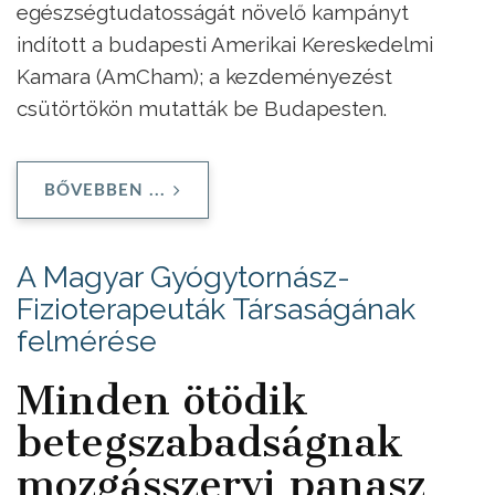
egészségtudatosságát növelő kampányt
indított a budapesti Amerikai Kereskedelmi
Kamara (AmCham); a kezdeményezést
csütörtökön mutatták be Budapesten.
BŐVEBBEN ...
A Magyar Gyógytornász-
Fizioterapeuták Társaságának
felmérése
Minden ötödik
betegszabadságnak
mozgásszervi panasz