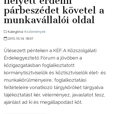
helyett érdemi
párbeszédet követel a
munkavállalói oldal
Kategória:
Közlemények
2015.10.14. 18:07
Ülésezett pénteken a KÉF. A Közszolgálati
Érdekegyeztető Fórum a jövőben a
közigazgatásban foglalkoztatott
kormánytisztviselők és köztisztviselők élet- és
munkakörülményeire, foglalkoztatási
feltételeire vonatkozó tárgyköröket tárgyalva
tájékoztatást kér, véleményez, javaslatot tesz,
ajánlást ad ki és megállapodást köt.