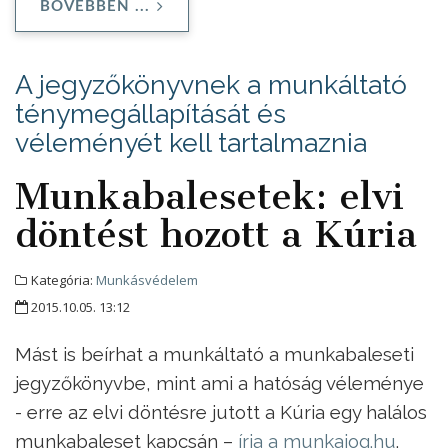
BŐVEBBEN ...
A jegyzőkönyvnek a munkáltató
ténymegállapítását és
véleményét kell tartalmaznia
Munkabalesetek: elvi
döntést hozott a Kúria
Kategória:
Munkásvédelem
2015.10.05. 13:12
Mást is beírhat a munkáltató a munkabaleseti
jegyzőkönyvbe, mint ami a hatóság véleménye
- erre az elvi döntésre jutott a Kúria egy halálos
munkabaleset kapcsán –
írja a munkajog.hu
.