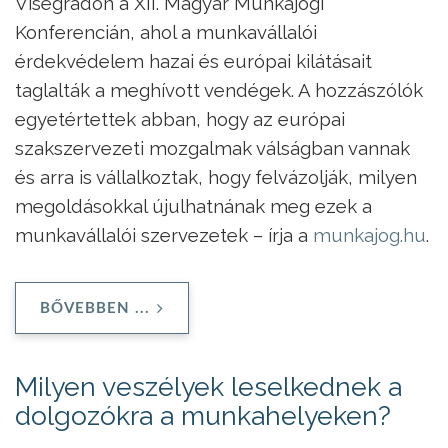
Visegrádon a XII. Magyar Munkajogi
Konferencián, ahol a munkavállalói
érdekvédelem hazai és európai kilátásait
taglalták a meghívott vendégek. A hozzászólók
egyetértettek abban, hogy az európai
szakszervezeti mozgalmak válságban vannak
és arra is vállalkoztak, hogy felvázolják, milyen
megoldásokkal újulhatnának meg ezek a
munkavállalói szervezetek – írja a
munkajog.hu
.
BŐVEBBEN ...
Milyen veszélyek leselkednek a
dolgozókra a munkahelyeken?