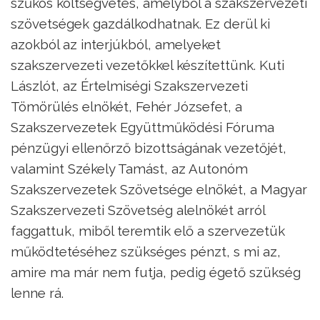
szűkös költségvetés, amelyből a szakszervezeti
szövetségek gazdálkodhatnak. Ez derül ki
azokból az interjúkból, amelyeket
szakszervezeti vezetőkkel készítettünk. Kuti
Lászlót, az Értelmiségi Szakszervezeti
Tömörülés elnökét, Fehér Józsefet, a
Szakszervezetek Együttműködési Fóruma
pénzügyi ellenőrző bizottságának vezetőjét,
valamint Székely Tamást, az Autonóm
Szakszervezetek Szövetsége elnökét, a Magyar
Szakszervezeti Szövetség alelnökét arról
faggattuk, miből teremtik elő a szervezetük
működtetéséhez szükséges pénzt, s mi az,
amire ma már nem futja, pedig égető szükség
lenne rá.