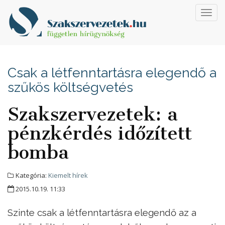
Toggl
navig
Csak a létfenntartásra elegendő a
szűkös költségvetés
Szakszervezetek: a
pénzkérdés időzített
bomba
Kategória:
Kiemelt hírek
2015.10.19. 11:33
Szinte csak a létfenntartásra elegendő az a