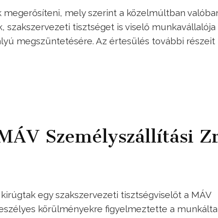
k megerősíteni, mely szerint a közelmúltban valóba
k, szakszervezeti tisztséget is viselő munkavállalója
lyú megszüntetésére. Az értesülés további részeit
 MÁV Személyszállítási Zr
kirúgtak egy szakszervezeti tisztségviselőt a MÁV
tveszélyes körülményekre figyelmeztette a munkáltat