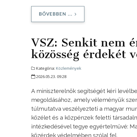
BŐVEBBEN ...
VSZ: Senkit nem ér
közösség érdekét v
Kategória:
Közlemények
2026.05.23. 09:28
A miniszterelnök segítségét kéri levél
megoldásához, amely véleményük szeri
túlmutatva veszélyezteti a magyar mu
közélet és a közpénzek feletti társadalm
intézkedésével tegye egyértelművé: Ma
közérdek védelmében szólal fel.