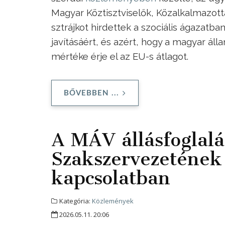
Magyar Köztisztviselők, Közalkalmazot
sztrájkot hirdettek a szociális ágaza
javításáért, és azért, hogy a magyar álla
mértéke érje el az EU-s átlagot.
BŐVEBBEN ...
A MÁV állásfoglalá
Szakszervezetének
kapcsolatban
Kategória:
Közlemények
2026.05.11. 20:06