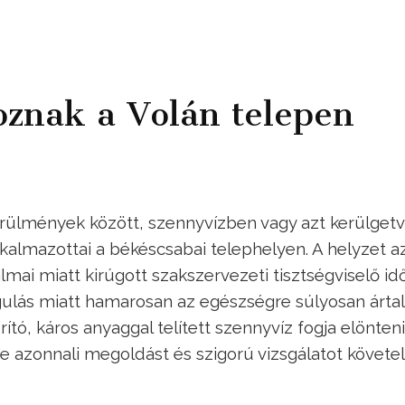
oznak a Volán telepen
rülmények között, szennyvízben vagy azt kerülget
kalmazottai a békéscsabai telephelyen. A helyzet az
mai miatt kirúgott szakszervezeti tisztségviselő i
gulás miatt hamarosan az egészségre súlyosan árt
, káros anyaggal telített szennyvíz fogja elönteni
 azonnali megoldást és szigorú vizsgálatot követel 