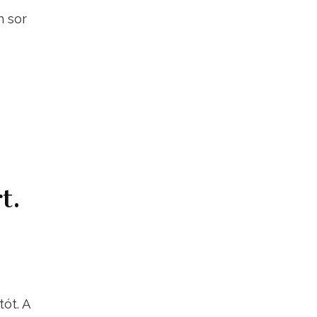
n sor
t.
ót. A