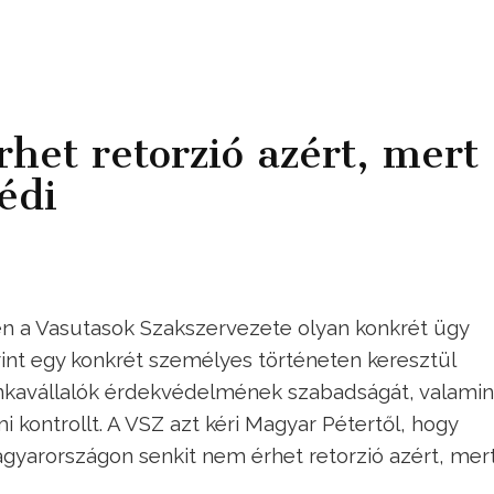
het retorzió azért, mert
édi
ben a Vasutasok Szakszervezete olyan konkrét ügy
nt egy konkrét személyes történeten keresztül
nkavállalók érdekvédelmének szabadságát, valamin
i kontrollt. A VSZ azt kéri Magyar Pétertől, hogy
gyarországon senkit nem érhet retorzió azért, mert