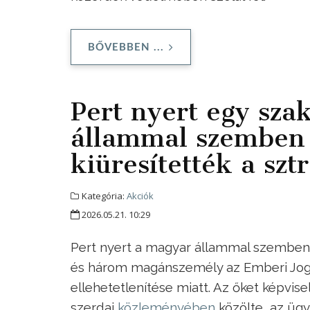
BŐVEBBEN ...
Pert nyert egy sza
állammal szemben 
kiüresítették a szt
Kategória:
Akciók
2026.05.21. 10:29
Pert nyert a magyar állammal szemben
és három magánszemély az Emberi Jogok
ellehetetlenítése miatt. Az őket képvis
szerdai
közleményében
közölte, az üg