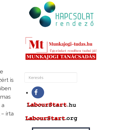
ve
ért is
dőben
almas
 a
– írta