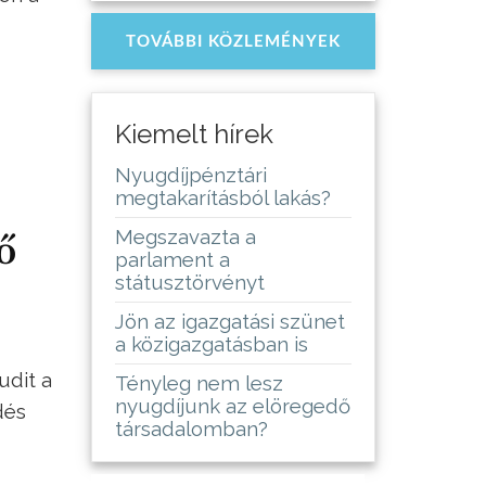
TOVÁBBI KÖZLEMÉNYEK
Kiemelt hírek
Nyugdíjpénztári
megtakarításból lakás?
Megszavazta a
ő
parlament a
státusztörvényt
Jön az igazgatási szünet
a közigazgatásban is
udit a
Tényleg nem lesz
nyugdíjunk az elöregedő
dés
társadalomban?