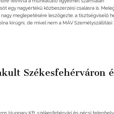
endre felhívta a munkáltató figyelmét számtalan
őt egy nagyértékű közbeszerzési csalásra is. Mele
 nagy meglepetésére leszögezte: a tisztségviselő h
volna kirúgni, de mivel nem a MÁV Személyszállítási 
lakult Székesfehérváron é
ms Hungary Kft. székesfehérvári és pécsi telephely