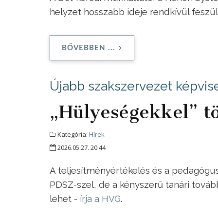
helyzet hosszabb ideje rendkívül feszül
BŐVEBBEN ...
Újabb szakszervezet képvisel
„Hülyeségekkel” t
Kategória:
Hírek
2026.05.27. 20:44
A teljesítményértékelés és a pedagógu
PDSZ-szel, de a kényszerű tanári tovább
lehet -
írja a HVG
.