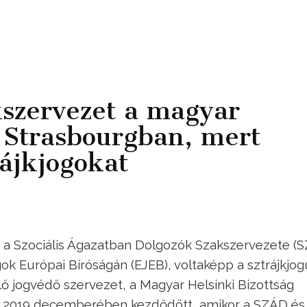
kszervezet a magyar
Strasbourgban, mert
rájkjogokat
 a Szociális Ágazatban Dolgozók Szakszervezete (
 Európai Bíróságán (EJEB), voltaképp a sztrájkjog
elő jogvédő szervezet, a Magyar Helsinki Bizottság
y 2019 decemberében kezdődött, amikor a SZÁD és