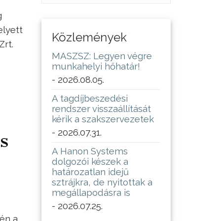
g
elyett
Közlemények
Zrt.
MASZSZ: Legyen végre
munkahelyi hőhatár!
- 2026.08.05.
A tagdíjbeszedési
rendszer visszaállítását
kérik a szakszervezetek
- 2026.07.31.
s
A Hanon Systems
dolgozói készek a
határozatlan idejű
sztrájkra, de nyitottak a
megállapodásra is
- 2026.07.25.
én a