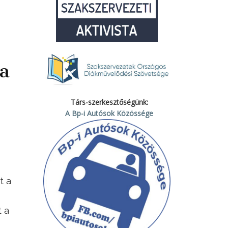
 a
Társ-szerkesztőségünk:
A Bp-i Autósok Közössége
t a
 a