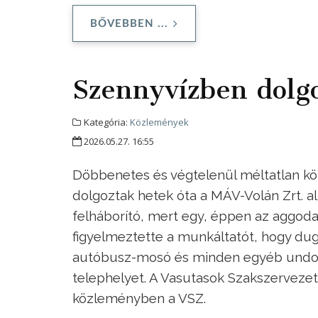
BŐVEBBEN ...
Szennyvízben dolg
Kategória:
Közlemények
2026.05.27. 16:55
Döbbenetes és végtelenül méltatlan kö
dolgoztak hetek óta a MÁV-Volán Zrt. al
felháborító, mert egy, éppen az aggodal
figyelmeztette a munkáltatót, hogy du
autóbusz-mosó és minden egyéb undorító
telephelyet. A Vasutasok Szakszervezete
közleményben a VSZ.