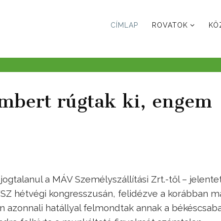
CÍMLAP
ROVATOK
KÖ
embert rúgtak ki, engem
ogtalanul a MÁV Személyszállítási Zrt.-től – jelente
VSZ hétvégi kongresszusán, felidézve a korábban m
án azonnali hatállyal felmondtak annak a békéscsaba