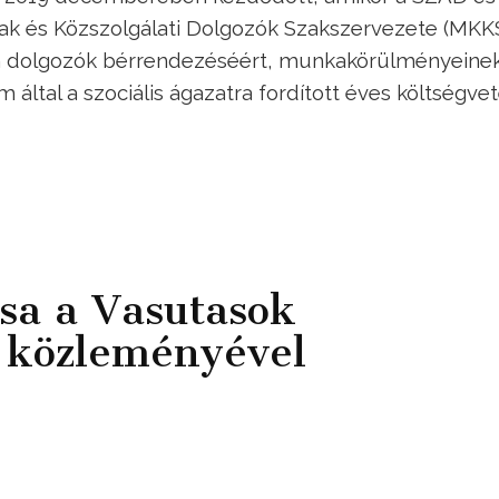
tak és Közszolgálati Dolgozók Szakszervezete (MKK
tban dolgozók bérrendezéséért, munkakörülményeine
m által a szociális ágazatra fordított éves költségve
sa a Vasutasok
 közleményével