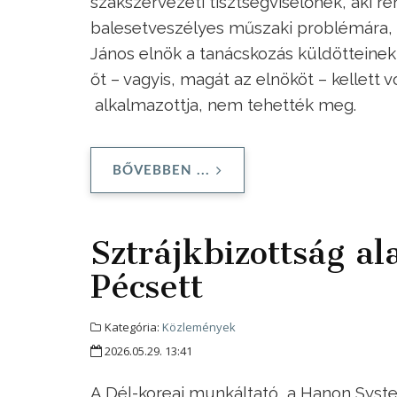
szakszervezeti tisztségviselőnek, aki r
balesetveszélyes műszaki problémára, s
János elnök a tanácskozás küldötteinek
őt – vagyis, magát az elnököt – kellett 
alkalmazottja, nem tehették meg.
BŐVEBBEN ...
Sztrájkbizottság a
Pécsett
Kategória:
Közlemények
2026.05.29. 13:41
A Dél-koreai munkáltató, a Hanon Syste