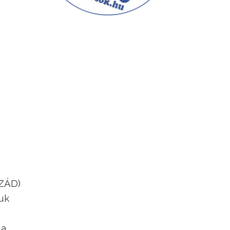
SZÁD)
uk
 a