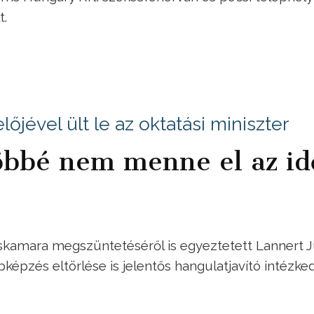
t.
őjével ült le az oktatási miniszter
öbbé nem menne el az id
skamara megszüntetéséről is egyeztetett Lannert J
képzés eltörlése is jelentős hangulatjavító intézke