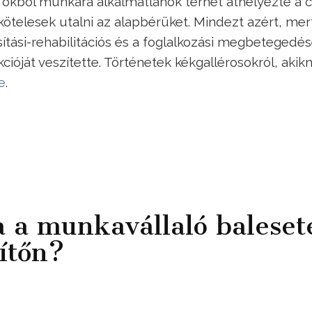
 okból munkára alkalmatlanok terhét áthelyezte a 
 kötelesek utalni az alapbérüket. Mindezt azért, mer
ítási-rehabilitációs és a foglalkozási megbetegedé
ióját veszítette. Történetek kékgallérosokról, akik
e
.
ha a munkavállaló baleset
ítőn?