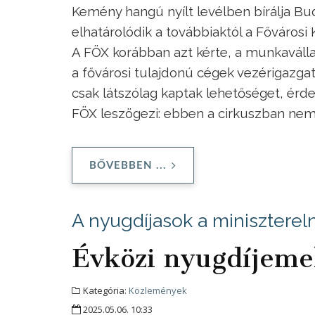
Kemény hangú nyílt levélben bírálja B
elhatárolódik a továbbiaktól a Fővárosi
A FÖX korábban azt kérte, a munkaválla
a fővárosi tulajdonú cégek vezérigazgat
csak látszólag kaptak lehetőséget, ér
FÖX leszögezi: ebben a cirkuszban nem
BŐVEBBEN ...
A nyugdíjasok a minisztereln
Évközi nyugdíjeme
Kategória:
Közlemények
2025.05.06. 10:33