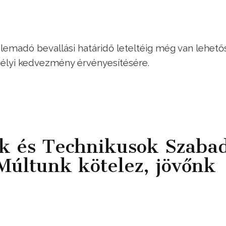
lemadó bevallási határidő leteltéig még van lehető
élyi kedvezmény érvényesítésére.
k és Technikusok Szaba
Múltunk kötelez, jövőnk