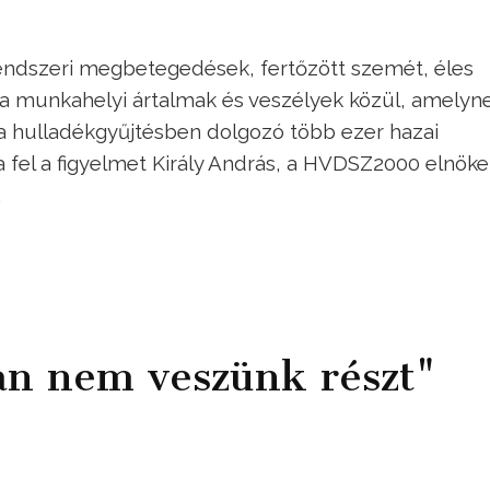
rendszeri megbetegedések, fertőzött szemét, éles
a munkahelyi ártalmak és veszélyek közül, amelyn
 a hulladékgyűjtésben dolgozó több ezer hazai
a fel a figyelmet Király András, a HVDSZ2000 elnöke
.
an nem veszünk részt"