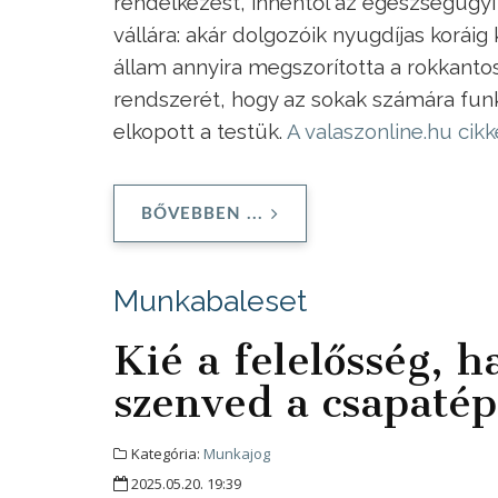
rendelkezést, innentől az egészségügyi
vállára: akár dolgozóik nyugdíjas koráig
állam annyira megszorította a rokkantos
rendszerét, hogy az sokak számára funkc
elkopott a testük.
A valaszonline.hu cikk
BŐVEBBEN ...
Munkabaleset
Kié a felelősség, 
szenved a csapatép
Kategória:
Munkajog
2025.05.20. 19:39