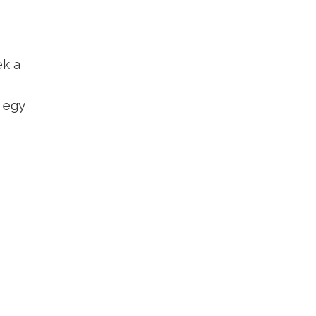
ek a
 egy