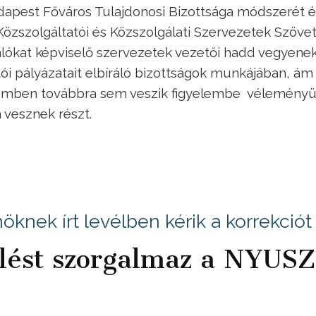
udapest Főváros Tulajdonosi Bizottsága módszerét é
 Közszolgáltatói és Közszolgálati Szervezetek Szöve
lókat képviselő szervezetek vezetői hadd vegyenek
ói pályázatait elbíráló bizottságok munkájában, ám
demben továbbra sem veszik figyelembe véleményü
 vesznek részt.
öknek írt levélben kérik a korrekciót
lést szorgalmaz a NYUS