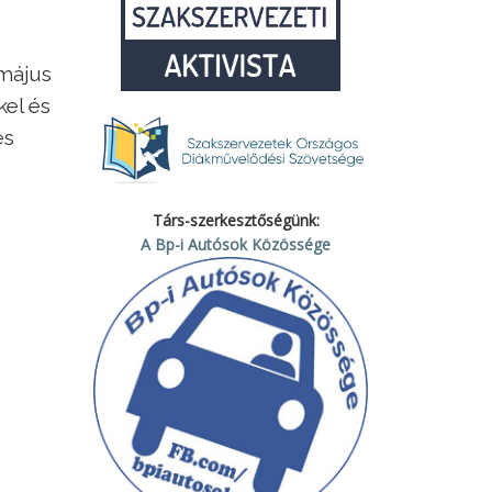
május
kel és
és
Társ-szerkesztőségünk:
A Bp-i Autósok Közössége