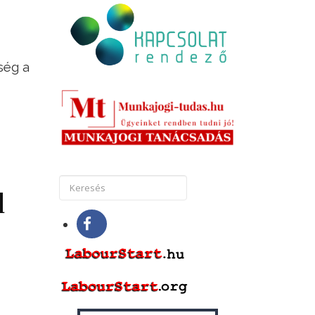
ség a
d