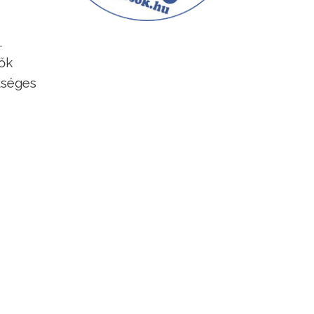
.
ők
tséges