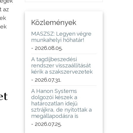
cégek
t az
sek
Közlemények
nek
MASZSZ: Legyen végre
munkahelyi hőhatár!
- 2026.08.05.
A tagdíjbeszedési
rendszer visszaállítását
kérik a szakszervezetek
- 2026.07.31.
A Hanon Systems
et
dolgozói készek a
határozatlan idejű
sztrájkra, de nyitottak a
megállapodásra is
- 2026.07.25.