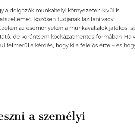
gy a dolgozók munkahelyi környezeten kívül is
tszellemet, közösen tudjanak lazítani vagy
 Ezeken az eseményeken a munkavállalók játékos, s
ztató, de korántsem kockázatmentes formában. Ha v
l felmerül a kérdés, hogy ki a felelős érte – és hogy
eszni a személyi