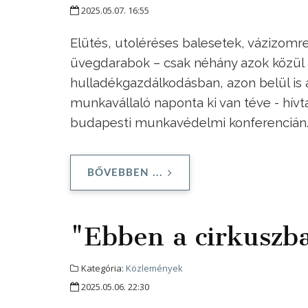
2025.05.07. 16:55
Elütés, utoléréses balesetek, vázizom
üvegdarabok – csak néhány azok közül 
hulladékgazdálkodásban, azon belül is
munkavállaló naponta ki van téve - hívt
budapesti munkavédelmi konferencián
BŐVEBBEN ...
"Ebben a cirkuszb
Kategória:
Közlemények
2025.05.06. 22:30