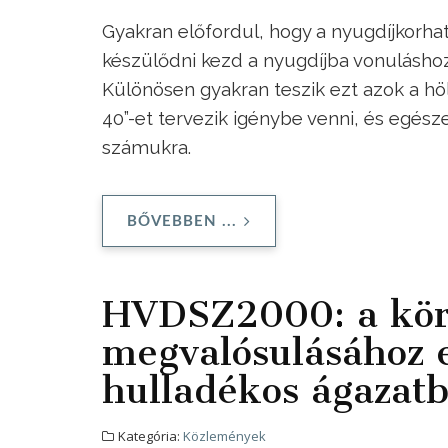
Gyakran előfordul, hogy a nyugdíjkorha
készülődni kezd a nyugdíjba vonuláshoz
Különösen gyakran teszik ezt azok a hö
40”-et tervezik igénybe venni, és egés
számukra.
BŐVEBBEN ...
HVDSZ2000: a körf
megvalósulásához 
hulladékos ágazat
Kategória:
Közlemények