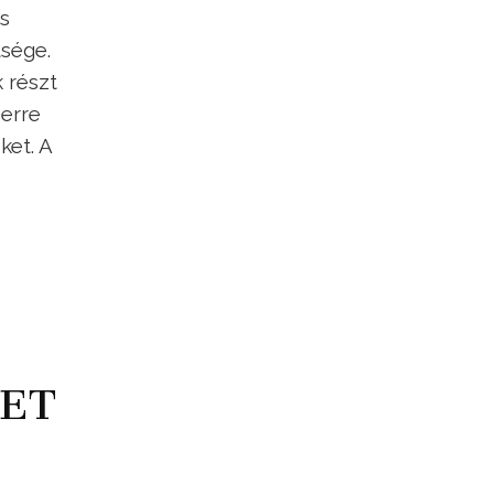
s
tsége.
 részt
 erre
ket. A
ZET