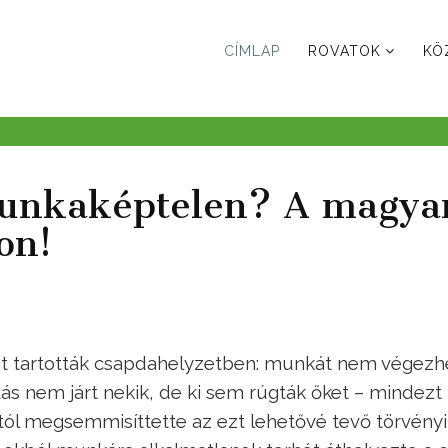
CÍMLAP
ROVATOK
KÖ
Munkaképtelen? A magya
on!
rát tartották csapdahelyzetben: munkát nem végezh
ás nem járt nekik, de ki sem rúgták őket – mindezt
tól megsemmisíttette az ezt lehetővé tevő törvényi