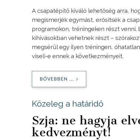
A csapatépítő kiváló lehetőség arra, ho
megismerjék egymást, erősítsék a csapa
programokon, tréningeken részt venni.
kihívásokban vehetnek részt – szórako
megsérül egy ilyen tréningen, óhatatlanu
viseli-e ennek a következményeit.
BŐVEBBEN ...
Közeleg a határidő
Szja: ne hagyja elv
kedvezményt!