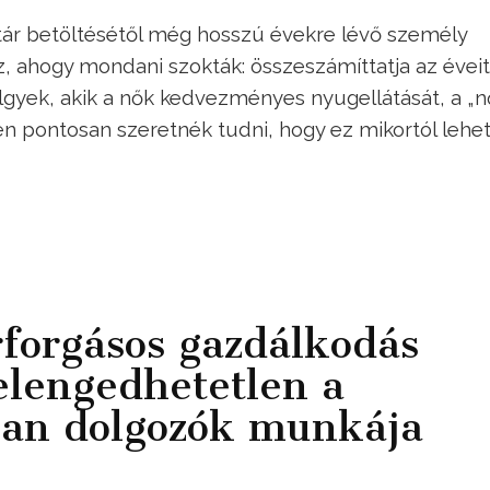
tár betöltésétől még hosszú évekre lévő személy
, ahogy mondani szokták: összeszámíttatja az éveit
lgyek, akik a nők kedvezményes nyugellátását, a „n
zen pontosan szeretnék tudni, hogy ez mikortól lehe
orgásos gazdálkodás
elengedhetetlen a
ban dolgozók munkája