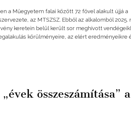
n a Műegyetem falai között 72 fővel alakult újjá a
zervezete, az MTSZSZ. Ebből az alkalomból 2025. 
ény keretein belül került sor meghívott vendégeik
egalakulás körülményeire, az elért eredményeikre 
 „évek összeszámítása” a