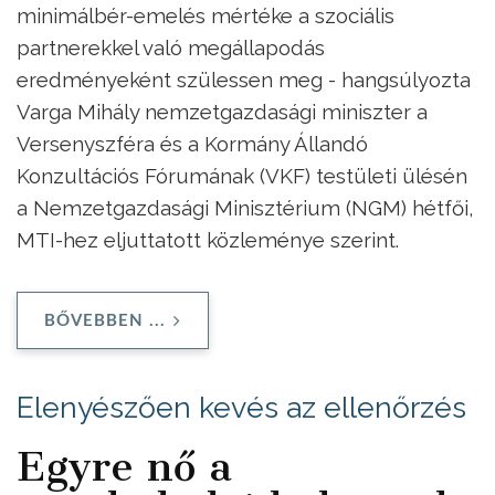
minimálbér-emelés mértéke a szociális
partnerekkel való megállapodás
eredményeként szülessen meg - hangsúlyozta
Varga Mihály nemzetgazdasági miniszter a
Versenyszféra és a Kormány Állandó
Konzultációs Fórumának (VKF) testületi ülésén
a Nemzetgazdasági Minisztérium (NGM) hétfői,
MTI-hez eljuttatott közleménye szerint.
BŐVEBBEN ...
Elenyészően kevés az ellenőrzés
Egyre nő a