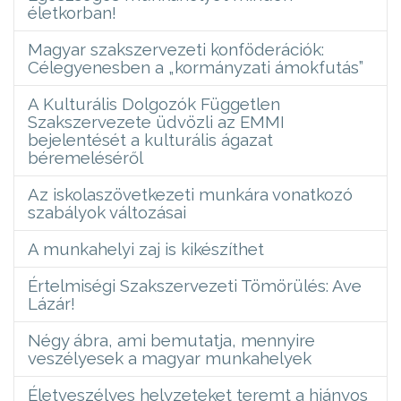
életkorban!
Magyar szakszervezeti konföderációk:
Célegyenesben a „kormányzati ámokfutás”
A Kulturális Dolgozók Független
Szakszervezete üdvözli az EMMI
bejelentését a kulturális ágazat
béremeléséről
Az iskolaszövetkezeti munkára vonatkozó
szabályok változásai
A munkahelyi zaj is kikészíthet
Értelmiségi Szakszervezeti Tömörülés: Ave
Lázár!
Négy ábra, ami bemutatja, mennyire
veszélyesek a magyar munkahelyek
Életveszélyes helyzeteket teremt a hiányos