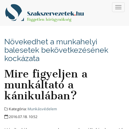
Toggl
navig
Növekedhet a munkahelyi
balesetek bekövetkezésének
kockázata
Mire figyeljen a
munkáltató a
kánikulában?
Kategória:
Munkásvédelem
2016.07.18. 10:52