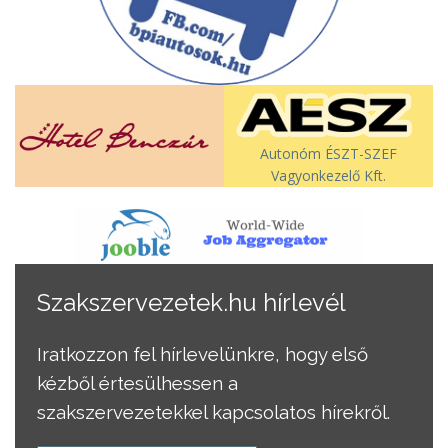
Autonóm ÉSZT-SZEF
Vagyonkezelő Kft.
Szakszervezetek.hu hírlevél
Iratkozzon fel hírlevelünkre, hogy első
kézből értesülhessen a
szakszervezetekkel kapcsolatos hírekről.