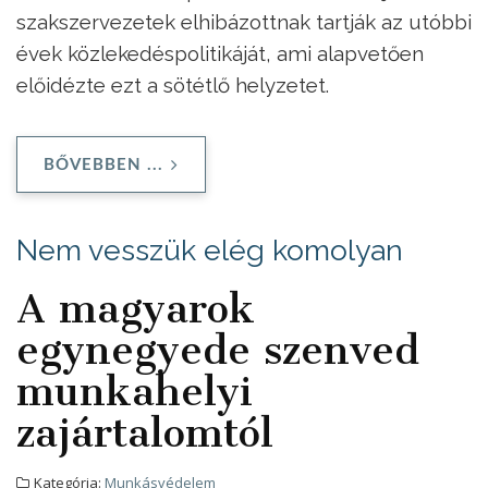
szakszervezetek elhibázottnak tartják az utóbbi
évek közlekedéspolitikáját, ami alapvetően
előidézte ezt a sötétlő helyzetet.
BŐVEBBEN ...
Nem vesszük elég komolyan
A magyarok
egynegyede szenved
munkahelyi
zajártalomtól
Kategória:
Munkásvédelem