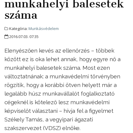
munkahelyi balesetek
száma
Kategória:
Munkásvédelem
2016.07.03. 07:35
Elenyészően kevés az ellenőrzés – többek
között ez is oka lehet annak, hogy egyre nő a
munkahelyi balesetek száma. Most ezen
változtatnának: a munkavédelmi törvényben
rögzítik, hogy a korábbi ötven helyett már a
legalább húsz munkavállalót foglalkoztató
cégeknél is kötelező lesz munkavédelmi
képviselőt választani – hívja fel a figyelmet
Székely Tamás, a vegyipari ágazati
szakszervezet (VDSZ) elnöke.