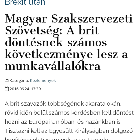
Brexit után
Magyar Szakszervezeti
Szövetség: A brit
döntésnek számos
következménye lesz a
munkavállalókra
Kategória:
Közlemények
2016.06.24. 13:39
A brit szavazók többségének akarata okán,
rövid időn belül számos kérdésben kell döntést
hozni az Európai Unióban, és hazánkban is.
Tisztázni kell az Egyesült Királyságban dolgozó
honfitársaink tízezreinek, az ott tanuló