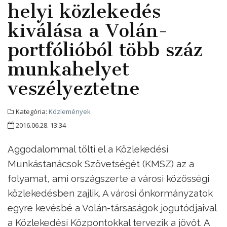
helyi közlekedés
kiválása a Volán-
portfólióból több száz
munkahelyet
veszélyeztetne
Kategória:
Közlemények
2016.06.28. 13:34
Aggodalommal tölti el a Közlekedési
Munkástanácsok Szövetségét (KMSZ) az a
folyamat, ami országszerte a városi közösségi
közlekedésben zajlik. A városi önkormányzatok
egyre kevésbé a Volán-társaságok jogutódjaival
a Közlekedési Központokkal tervezik a jövőt. A