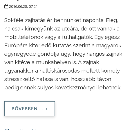
2016.06.28. 07:21
Sokféle zajhatás ér bennünket naponta. Elég,
ha csak kimegyünk az utcára, de ott vannak a
mobiltelefonok vagy a fülhallgatók. Egy egész
Európára kiterjedő kutatás szerint a magyarok
egynegyede gondolja úgy, hogy hangos zajnak
van kitéve a munkahelyén is. A zajnak
ugyanakkor a halláskárosodás mellett komoly
stresszkeltő hatása is van, hosszabb távon
pedig ennek súlyos következményei lehetnek.
BŐVEBBEN ...