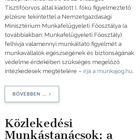
Tisztifőorvos által kiadott I. fokú figyelmeztető
jelzésre tekintettel a Nemzetgazdasági
Minisztérium Munkafelügyeleti Főosztálya (a
továbbiakban: Munkafelügyeleti Főosztály)
felhívja valamennyi munkáltató figyelmét a
munkavállalók egészségének és biztonságának
védelme érdekében szükséges megelőző
intézkedések megtételére –
írja a munkajog.hu
.
BŐVEBBEN ...
Közlekedési
Munkástanácsok: a