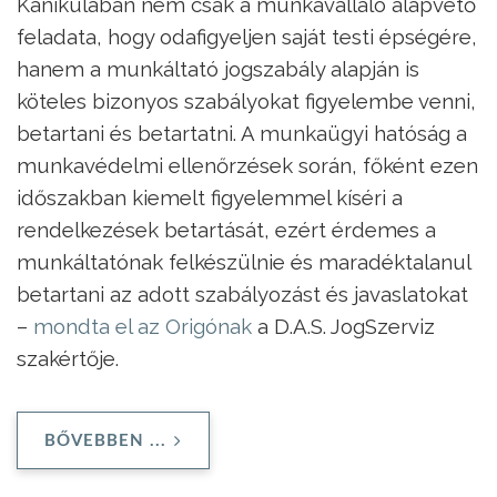
Kánikulában nem csak a munkavállaló alapvető
feladata, hogy odafigyeljen saját testi épségére,
hanem a munkáltató jogszabály alapján is
köteles bizonyos szabályokat figyelembe venni,
betartani és betartatni. A munkaügyi hatóság a
munkavédelmi ellenőrzések során, főként ezen
időszakban kiemelt figyelemmel kíséri a
rendelkezések betartását, ezért érdemes a
munkáltatónak felkészülnie és maradéktalanul
betartani az adott szabályozást és javaslatokat
–
mondta el az Origónak
a D.A.S. JogSzerviz
szakértője.
BŐVEBBEN ...