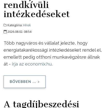
rendkívüli
intézkedéseket
Kategória:
Hírek
2026.08.02. 08:54
Több nagyváros és vállalat jelezte, hogy
energiatakarékossági intézkedéseket rendel el,
emellett pedig otthoni munkavégzésre állnak
át -
írja az economix.hu
.
BŐVEBBEN ...
A tagdíjbeszedési