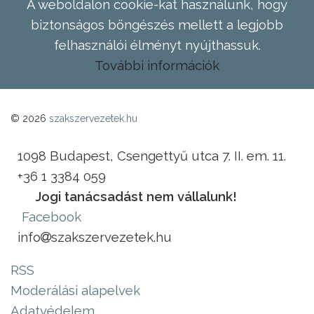
A weboldalon cookie-kat használunk, hogy
biztonságos böngészés mellett a legjobb
felhasználói élményt nyújthassuk.
További információk
© 2026
szakszervezetek.hu
1098 Budapest, Csengettyű utca 7. II. em. 11.
+36 1 3384 059
Jogi tanácsadást nem vállalunk!
Facebook
info
szakszervezetek.hu
RSS
Moderálási alapelvek
Adatvédelem