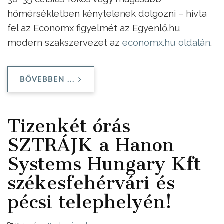
hőmérsékletben kénytelenek dolgozni – hívta
fel az Economx figyelmét az Egyenlő.hu
modern szakszervezet az
economx.hu oldalán
.
BŐVEBBEN ...
Tizenkét órás
SZTRÁJK a Hanon
Systems Hungary Kft
székesfehérvári és
pécsi telephelyén!