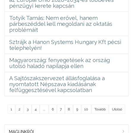
pénzügyi kerete kapcsán
Totyik Tamás: Nem erővel, hanem
párbeszéddel kell megoldani az oktatás
problémáit
Sztrájk a Hanon Systems Hungary Kft pécsi
telephelyén!
Magyarország: fenyegetések az ország
utolsó haladó napilapja ellen
A Sajtószakszervezet állásfoglalása a
nyomtatott Népszava kiadásának
felfüggesztésével kapcsolatban
1
2
3
4
...
6
7
8
9
10
Tovább
Utolsó
MAGUNKRÓL