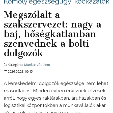
Komoly egészségügyi kockázatok
Megszólalt a
szakszervezet: nagy a
baj, hőségkatlanban
szenvednek a bolti
dolgozók
Kategória:
Munkásvédelem
2026.06.28. 09:15
A kereskedelmi dolgozók egészsége nem lehet
másodlagos! Minden évben érkeznek jelzések
arról, hogy egyes raktárakban, áruházakban és
logisztikai központokban a munkavállalók akár
30–35 celsius fokos vagy magasabb