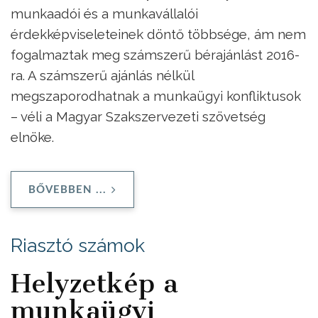
munkaadói és a munkavállalói
érdekképviseleteinek döntő többsége, ám nem
fogalmaztak meg számszerű bérajánlást 2016-
ra. A számszerű ajánlás nélkül
megszaporodhatnak a munkaügyi konfliktusok
– véli a Magyar Szakszervezeti szövetség
elnöke.
BŐVEBBEN ...
Riasztó számok
Helyzetkép a
munkaügyi