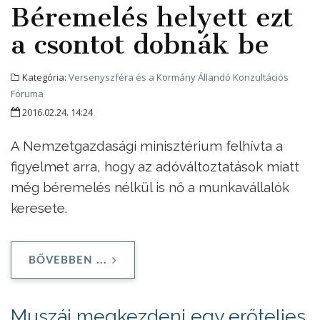
Béremelés helyett ezt
a csontot dobnák be
Kategória:
Versenyszféra és a Kormány Állandó Konzultációs
Fóruma
2016.02.24. 14:24
A Nemzetgazdasági minisztérium felhívta a
figyelmet arra, hogy az adóváltoztatások miatt
még béremelés nélkül is nő a munkavállalók
keresete.
BŐVEBBEN ...
Muszáj megkezdeni egy erőteljes