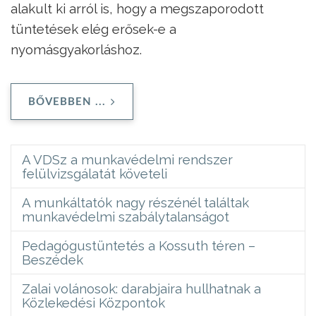
alakult ki arról is, hogy a megszaporodott
tüntetések elég erősek-e a
nyomásgyakorláshoz.
BŐVEBBEN ...
A VDSz a munkavédelmi rendszer
felülvizsgálatát követeli
A munkáltatók nagy részénél találtak
munkavédelmi szabálytalanságot
Pedagógustüntetés a Kossuth téren –
Beszédek
Zalai volánosok: darabjaira hullhatnak a
Közlekedési Központok