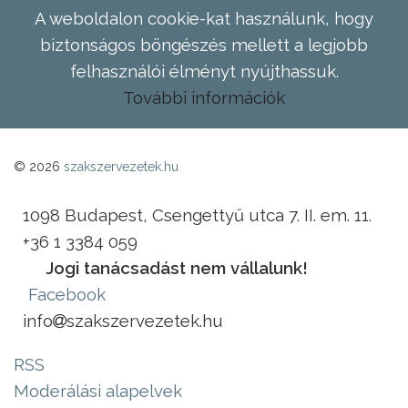
A weboldalon cookie-kat használunk, hogy
biztonságos böngészés mellett a legjobb
felhasználói élményt nyújthassuk.
További információk
© 2026
szakszervezetek.hu
1098 Budapest, Csengettyű utca 7. II. em. 11.
+36 1 3384 059
Jogi tanácsadást nem vállalunk!
Facebook
info
szakszervezetek.hu
RSS
Moderálási alapelvek