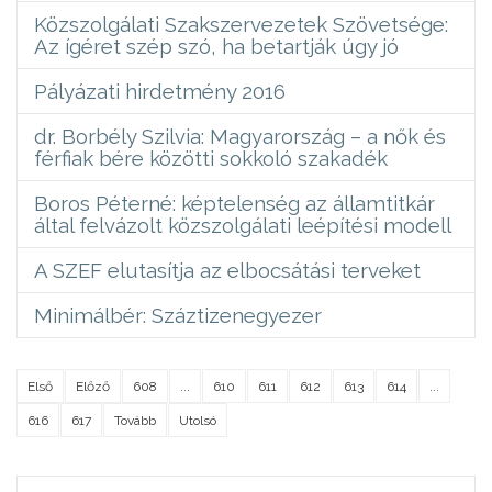
Közszolgálati Szakszervezetek Szövetsége:
Az ígéret szép szó, ha betartják úgy jó
Pályázati hirdetmény 2016
dr. Borbély Szilvia: Magyarország – a nők és
férfiak bére közötti sokkoló szakadék
Boros Péterné: képtelenség az államtitkár
által felvázolt közszolgálati leépítési modell
A SZEF elutasítja az elbocsátási terveket
Minimálbér: Száztizenegyezer
Első
Előző
608
...
610
611
612
613
614
...
616
617
Tovább
Utolsó