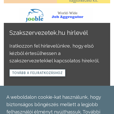
Vagyonkezelő Kft.
Szakszervezetek.hu hírlevél
Iratkozzon fel hírlevelünkre, hogy első
kézből értesülhessen a
szakszervezetekkel kapcsolatos hírekről.
TOVÁBB A FELIRATKOZÁSHOZ
A weboldalon cookie-kat használunk, hogy
biztonságos böngészés mellett a legjobb
felhasználói élményt nyújthassuk.
További