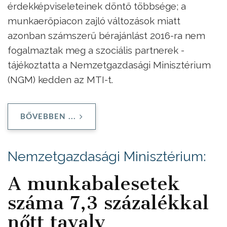
érdekképviseleteinek döntő többsége; a
munkaerőpiacon zajló változások miatt
azonban számszerű bérajánlást 2016-ra nem
fogalmaztak meg a szociális partnerek -
tájékoztatta a Nemzetgazdasági Minisztérium
(NGM) kedden az MTI-t.
BŐVEBBEN ...
Nemzetgazdasági Minisztérium:
A munkabalesetek
száma 7,3 százalékkal
nőtt tavaly