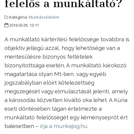
felelős a munkáltató?
Kategória:
Munkásvédelem
2016.03.05. 13:11
A munkáltató kártérítési felelőssége továbbra is
objektív jellegű azzal, hogy lehetősége van a
mentesülésre bizonyos feltételek
bizonyítottsága esetén. A munkáltató károkozó
magatartása olyan Mt-ben, vagy egyéb
jogszabályban előírt kötelezettség
megszegését vagy elmulasztását jelenti, amely
a károsodás közvetlen kiváltó oka lehet. A Kúria
eseti döntésében tágan értelmezte a
munkáltató felelősségét egy kéményseprőt ért
balesetben –
írja a munkajog.hu
.