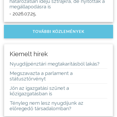
határozatlan idejű sztrájkra, de nyitottak a
megállapodásra is
- 2026.07.25.
TOVÁBBI KÖZLEMÉNYEK
Kiemelt hírek
Nyugdíjpénztári megtakarításból lakás?
Megszavazta a parlament a
státusztörvényt
Jön az igazgatási szünet a
közigazgatásban is
Tényleg nem lesz nyugdíjunk az
elöregedő társadalomban?