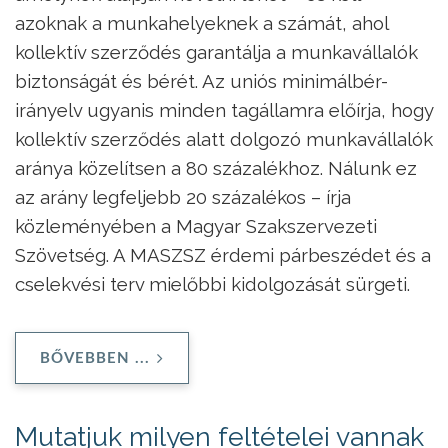
azoknak a munkahelyeknek a számát, ahol
kollektív szerződés garantálja a munkavállalók
biztonságát és bérét. Az uniós minimálbér-
irányelv ugyanis minden tagállamra előírja, hogy
kollektív szerződés alatt dolgozó munkavállalók
aránya közelítsen a 80 százalékhoz. Nálunk ez
az arány legfeljebb 20 százalékos – írja
közleményében a Magyar Szakszervezeti
Szövetség. A MASZSZ érdemi párbeszédet és a
cselekvési terv mielőbbi kidolgozását sürgeti.
BŐVEBBEN ...
Mutatjuk milyen feltételei vannak