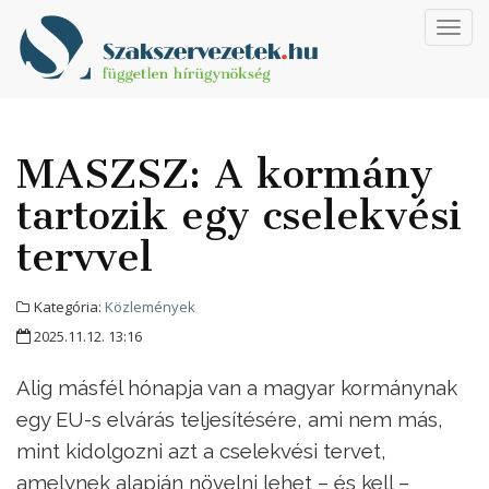
Toggl
navig
MASZSZ: A kormány
tartozik egy cselekvési
tervvel
Kategória:
Közlemények
2025.11.12. 13:16
Alig másfél hónapja van a magyar kormánynak
egy EU-s elvárás teljesítésére, ami nem más,
mint kidolgozni azt a cselekvési tervet,
amelynek alapján növelni lehet – és kell –