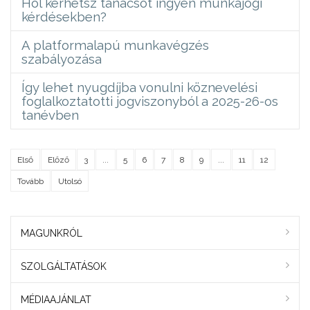
Hol kérhetsz tanácsot ingyen munkajogi
kérdésekben?
A platformalapú munkavégzés
szabályozása
Így lehet nyugdíjba vonulni köznevelési
foglalkoztatotti jogviszonyból a 2025-26-os
tanévben
Első
Előző
3
...
5
6
7
8
9
...
11
12
Tovább
Utolsó
MAGUNKRÓL
SZOLGÁLTATÁSOK
MÉDIAAJÁNLAT