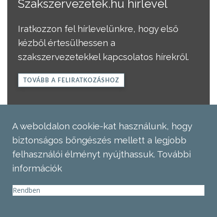
Szakszervezetek.hu hírlevél
Iratkozzon fel hírlevelünkre, hogy első
kézből értesülhessen a
szakszervezetekkel kapcsolatos hírekről.
TOVÁBB A FELIRATKOZÁSHOZ
A weboldalon cookie-kat használunk, hogy
biztonságos böngészés mellett a legjobb
felhasználói élményt nyújthassuk.
További
információk
Rendben