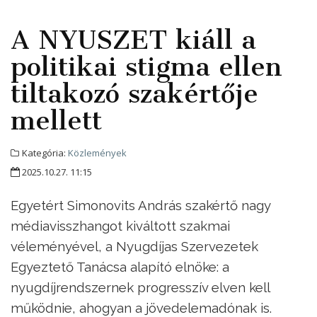
A NYUSZET kiáll a
politikai stigma ellen
tiltakozó szakértője
mellett
Kategória:
Közlemények
2025.10.27. 11:15
Egyetért Simonovits András szakértő nagy
médiavisszhangot kiváltott szakmai
véleményével, a Nyugdíjas Szervezetek
Egyeztető Tanácsa alapító elnöke: a
nyugdíjrendszernek progresszív elven kell
működnie, ahogyan a jövedelemadónak is.