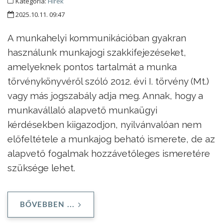
Kategória:
Hírek
2025.10.11. 09:47
A munkahelyi kommunikációban gyakran
használunk munkajogi szakkifejezéseket,
amelyeknek pontos tartalmát a munka
törvénykönyvéről szóló 2012. évi I. törvény (Mt.)
vagy más jogszabály adja meg. Annak, hogy a
munkavállaló alapvető munkaügyi
kérdésekben kiigazodjon, nyilvánvalóan nem
előfeltétele a munkajog beható ismerete, de az
alapvető fogalmak hozzávetőleges ismeretére
szüksége lehet.
BŐVEBBEN ...