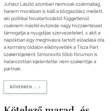
Juhász László azonban nemcsak szakmailag,
hanem morálisan is kiáll a közgazdász mellett,
aki politikai hovatartozástól függetlenül
csaknem másfél évtizede nagy hozzáértéssel
támogatja a nyugdíjas szervezeteket, s akit a
napokban egy meghívásra tartott előadása óta
a kormány oldalon elkönyvelték a Tisza Párt
szakértőjeként. Simonovits több fórumon is
határozottan kijelentette: nem szakértője a
pártnak.
BŐVEBBEN ...
Kötelező marad, és