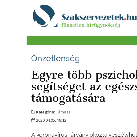
Önzetlenség
Egyre több pszicho
segítséget az egész
támogatására
Kategória:
Támasz
2020.04.05. 19:12
A koronavírus-járvány okozta veszély