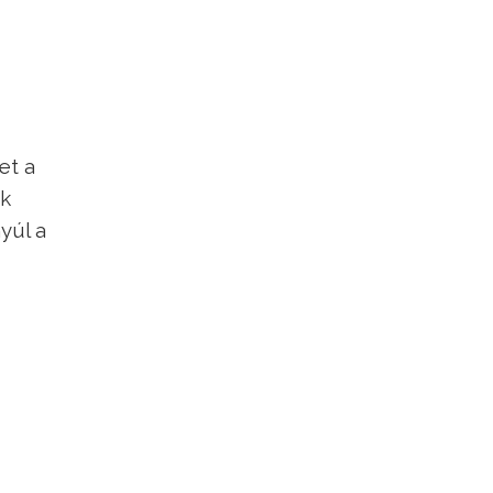
et a
ók
yúl a