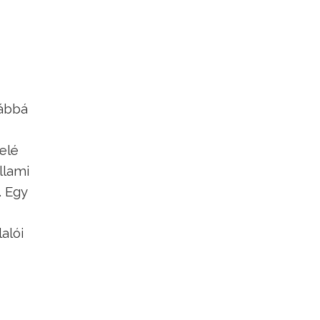
vábbá
elé
llami
. Egy
alói