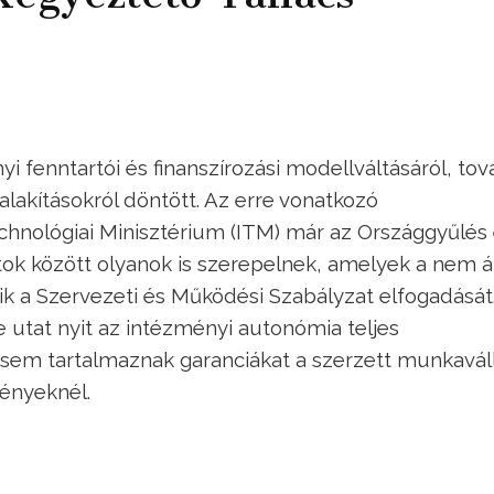
 fenntartói és finanszírozási modellváltásáról, to
lakításokról döntött. Az erre vonatkozó
echnológiai Minisztérium (ITM) már az Országgyűlés 
atok között olyanok is szerepelnek, amelyek a nem á
ik a Szervezeti és Működési Szabályzat elfogadását
 utat nyit az intézményi autonómia teljes
 sem tartalmaznak garanciákat a szerzett munkaváll
ényeknél.