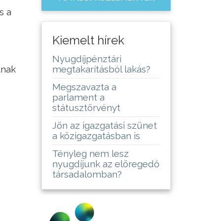
s a
Kiemelt hírek
Nyugdíjpénztári
tnak
megtakarításból lakás?
Megszavazta a
parlament a
státusztörvényt
Jön az igazgatási szünet
a közigazgatásban is
Tényleg nem lesz
nyugdíjunk az elöregedő
társadalomban?