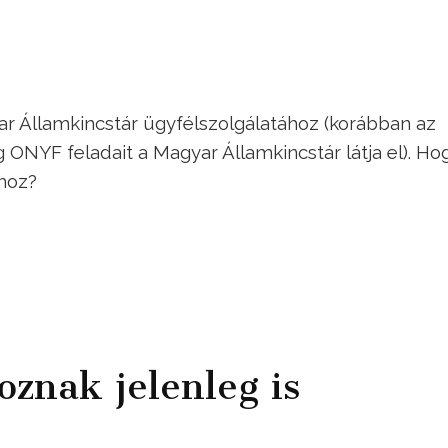
r Államkincstár ügyfélszolgálatához (korábban az
 ONYF feladait a Magyar Államkincstár látja el). Ho
óhoz?
oznak jelenleg is