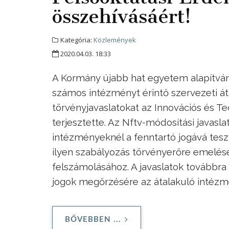
összehívásáért!
Kategória:
Közlemények
2020.04.03. 18:33
A Kormány újabb hat egyetem alapítványi
számos intézményt érintő szervezeti áta
törvényjavaslatokat az Innovációs és T
terjesztette. Az Nftv-módosítási javasl
intézményeknél a fenntartó jogává tesz
ilyen szabályozás törvényerőre emelése
felszámolásához. A javaslatok továbbra
jogok megőrzésére az átalakuló intézm
BŐVEBBEN ...