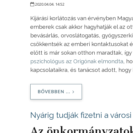
2020.04.04. 14:52
Kijárási korlátozás van érvényben Magya
emberek csak akkor hagyhatják el az ot
bevásárlás, orvoslátogatás, gyógyszerki
csökkentsék az emberi kontaktusokat és 
előtt is már sokan otthon maradtak, íg
pszichológus az Origónak elmondta
, h
kapcsolataikra, és tanácsot adott, hogy 
BŐVEBBEN ...
Nyárig tudják fizetni a váro
Az önkormányzatok 