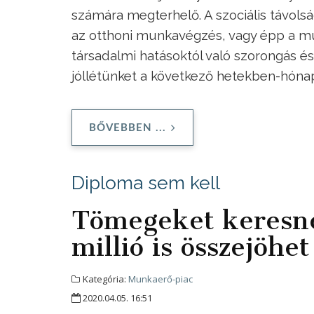
számára megterhelő. A szociális távolsá
az otthoni munkavégzés, vagy épp a mun
társadalmi hatásoktól való szorongás é
jóllétünket a következő hetekben-hón
BŐVEBBEN ...
Diploma sem kell
Tömegeket keresnek
millió is összejöhet
Kategória:
Munkaerő-piac
2020.04.05. 16:51