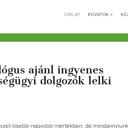
CÍMLAP
ROVATOK
KÖ
lógus ajánl ingyenes
ségügyi dolgozók lelki
helyzet kisebb-nagyobb mértékben, de mindannyiun