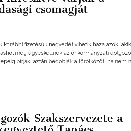
dasági csomagját
 korábbi fizetésük negyedét vihetik haza azok, akik
 máshol még ügyeskednek az önkormányzati dolgoz
epéig bírják, aztán bedobják a törölközőt, ha nem n
lgozók Szakszervezete a
kegyeztető Tanács