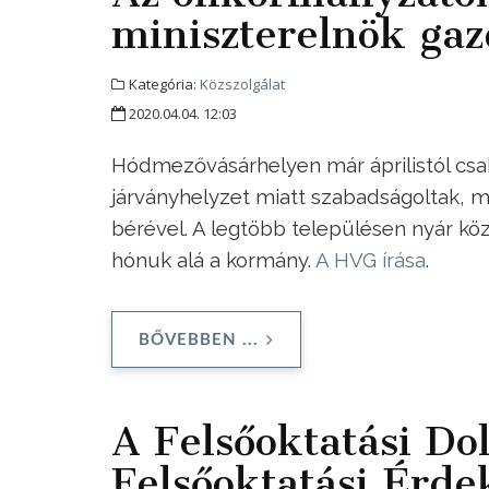
miniszterelnök gaz
Kategória:
Közszolgálat
2020.04.04. 12:03
Hódmezővásárhelyen már áprilistól csak
járványhelyzet miatt szabadságoltak,
bérével. A legtöbb településen nyár köz
hónuk alá a kormány.
A HVG írása
.
BŐVEBBEN ...
A Felsőoktatási Do
Felsőoktatási Érde