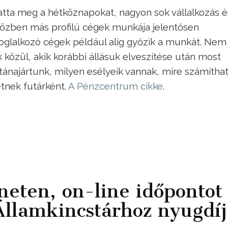
tatta meg a hétköznapokat, nagyon sok vállalkozás é
közben más profilú cégek munkája jelentősen
foglalkozó cégek például alig győzik a munkát. Nem
özül, akik korábbi állásuk elveszítése után most
tánajártunk, milyen esélyeik vannak, mire számítha
tnek futárként.
A Pénzcentrum cikke
.
neten, on-line időpontot
Államkincstárhoz nyugdíj