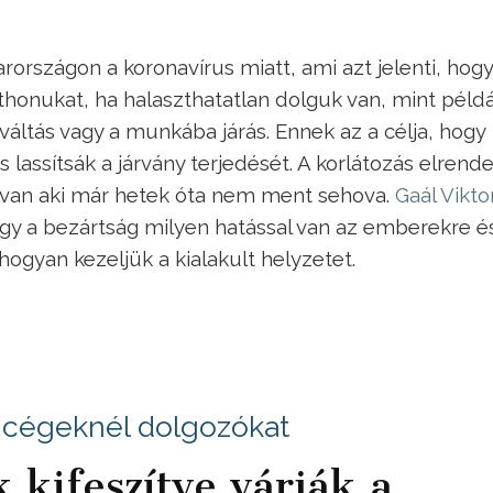
rországon a koronavírus miatt, ami azt jelenti, hogy
thonukat, ha halaszthatatlan dolguk van, mint példá
váltás vagy a munkába járás. Ennek az a célja, hogy
lassítsák a járvány terjedését. A korlátozás elrend
y van aki már hetek óta nem ment sehova.
Gaál Vikto
ogy a bezártság milyen hatással van az emberekre é
hogyan kezeljük a kialakult helyzetet.
si cégeknél dolgozókat
kifeszítve várják a