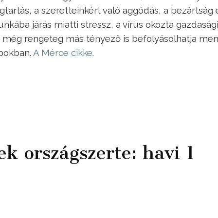
gtartás, a szeretteinkért való aggódás, a bezártság 
kába járás miatti stressz, a vírus okozta gazdasági
s még rengeteg más tényező is befolyásolhatja ment
apokban.
A Mérce cikke
.
 országszerte: havi 1