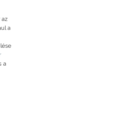
 az
ul a
elése
r
s a