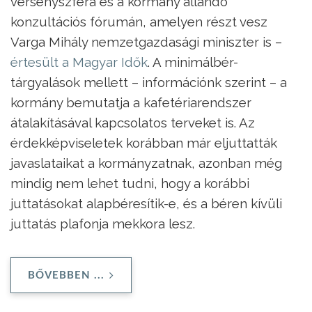
versenyszféra és a kormány állandó
konzultációs fórumán, amelyen részt vesz
Varga Mihály nemzetgazdasági miniszter is –
értesült a Magyar Idők
. A minimálbér-
tárgyalások mellett – információnk szerint – a
kormány bemutatja a kafetériarendszer
átalakításával kapcsolatos terveket is. Az
érdekképviseletek korábban már eljuttatták
javaslataikat a kormányzatnak, azonban még
mindig nem lehet tudni, hogy a korábbi
juttatásokat alapbéresítik-e, és a béren kívüli
juttatás plafonja mekkora lesz.
BŐVEBBEN ...