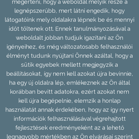
megérteni, hogy a weboldal melyik része a
legnépszerűbb, mert látni engedik, hogy
látogatóink mely oldalakra lépnek be és mennyi
időt töltenek ott. Ennek tanulmányozásával a
weboldalt jobban tudjuk igazítani az Ön
igényeihez, és még változatosabb felhasználói
élményt tudunk nyújtani Önnek azáltal, hogy a
sütik egyebek mellett megjegyzik a
beállításokat, így nem kell azokat újra bevinnie,
ha egy új oldalra lép, emlékeznek az Ön által
korábban bevitt adatokra, ezért azokat nem
kell újra begépelnie, elemzik a honlap
használatát annak érdekében, hogy az így nyert
információk felhasználásával végrehajtott
fejlesztések eredményeként az a lehető
legnagyobb mértékben az Ön elvárásai szerint