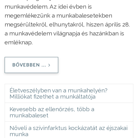
munkavédelem. Az idei évben is
megemlékezünk a munkabalesetekben
megsérültekről, elhunytakról, hiszen április 28.
a munkavédelem világnapja és hazánkban is
emléknap.
BŐVEBBEN ...
Életveszélyben van a munkahelyén?
Milliókat fizethet a munkáltatója
Kevesebb az ellenőrzés, több a
munkabaleset
Növeli a szívinfarktus kockázatát az éjszakai
munka