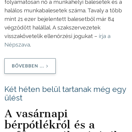
folyamatosan nő a munkahelyi balesetek és a
halálos munkabalesetek száma. Tavaly a több
mint 21 ezer bejelentett balesetből már 84
végződött halállal. A szakszervezetek
visszakövetelik ellenőrzési jogukat –
írja a
Népszava
.
BŐVEBBEN ...
Két héten belül tartanak még egy
ülést
A vasárnapi
bérpótlékról és a