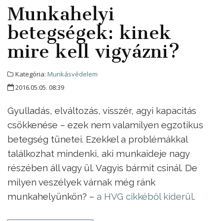
Munkahelyi
betegségek: kinek
mire kell vigyázni?
Kategória:
Munkásvédelem
2016.05.05. 08:39
Gyulladás, elváltozás, visszér, agyi kapacitás
csökkenése – ezek nem valamilyen egzotikus
betegség tünetei. Ezekkel a problémákkal
találkozhat mindenki, aki munkaideje nagy
részében áll vagy ül. Vagyis bármit csinál. De
milyen veszélyek várnak még ránk
munkahelyünkön? –
a HVG cikkéből kiderül
.