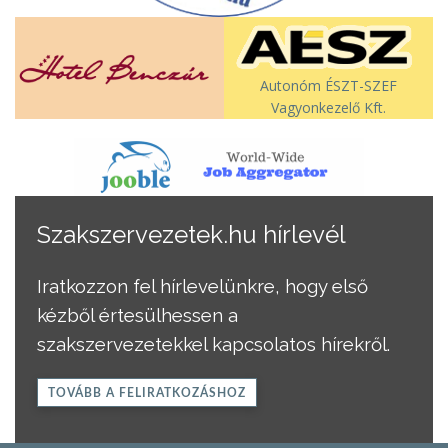
Autonóm ÉSZT-SZEF
Vagyonkezelő Kft.
Szakszervezetek.hu hírlevél
Iratkozzon fel hírlevelünkre, hogy első
kézből értesülhessen a
szakszervezetekkel kapcsolatos hírekről.
TOVÁBB A FELIRATKOZÁSHOZ