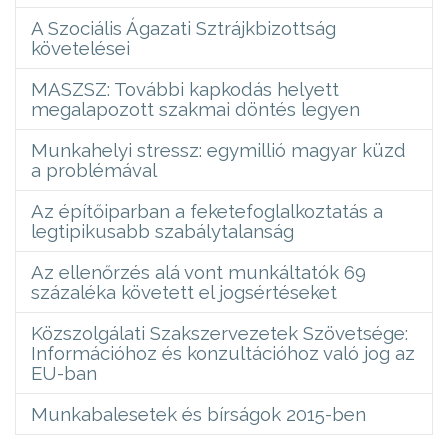
A Szociális Ágazati Sztrájkbizottság
követelései
MASZSZ: További kapkodás helyett
megalapozott szakmai döntés legyen
Munkahelyi stressz: egymillió magyar küzd
a problémával
Az építőiparban a feketefoglalkoztatás a
legtipikusabb szabálytalanság
Az ellenőrzés alá vont munkáltatók 69
százaléka követett el jogsértéseket
Közszolgálati Szakszervezetek Szövetsége:
Információhoz és konzultációhoz való jog az
EU-ban
Munkabalesetek és bírságok 2015-ben