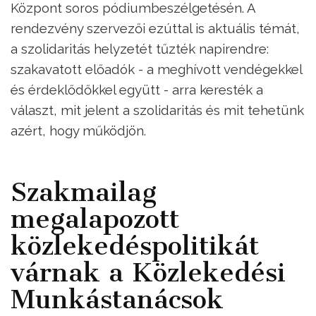
Központ soros pódiumbeszélgetésén. A
rendezvény szervezői ezúttal is aktuális témát,
a szolidaritás helyzetét tűzték napirendre:
szakavatott előadók - a meghívott vendégekkel
és érdeklődőkkel együtt - arra keresték a
választ, mit jelent a szolidaritás és mit tehetünk
azért, hogy működjön.
Szakmailag
megalapozott
közlekedéspolitikát
várnak a Közlekedési
Munkástanácsok