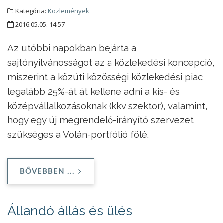
Kategória:
Közlemények
2016.05.05. 14:57
Az utóbbi napokban bejárta a
sajtónyilvánosságot az a közlekedési koncepció,
miszerint a közúti közösségi közlekedési piac
legalább 25%-át át kellene adni a kis- és
középvállalkozásoknak (kkv szektor), valamint,
hogy egy új megrendelő-irányító szervezet
szükséges a Volán-portfólió fölé.
BŐVEBBEN ...
Állandó állás és ülés