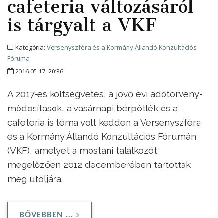
cafeteria változásáról
is tárgyalt a VKF
Kategória:
Versenyszféra és a Kormány Állandó Konzultációs
Fóruma
2016.05.17. 20:36
A 2017-es költségvetés, a jövő évi adótörvény-
módosítások, a vasárnapi bérpótlék és a
cafeteria is téma volt kedden a Versenyszféra
és a Kormány Állandó Konzultációs Fórumán
(VKF), amelyet a mostani találkozót
megelőzően 2012 decemberében tartottak
meg utoljára.
BŐVEBBEN ...