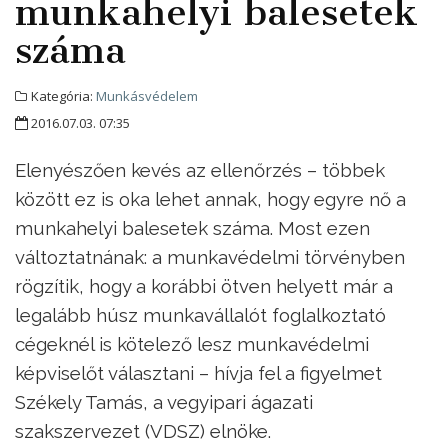
munkahelyi balesetek
száma
Kategória:
Munkásvédelem
2016.07.03. 07:35
Elenyészően kevés az ellenőrzés – többek
között ez is oka lehet annak, hogy egyre nő a
munkahelyi balesetek száma. Most ezen
változtatnának: a munkavédelmi törvényben
rögzítik, hogy a korábbi ötven helyett már a
legalább húsz munkavállalót foglalkoztató
cégeknél is kötelező lesz munkavédelmi
képviselőt választani – hívja fel a figyelmet
Székely Tamás, a vegyipari ágazati
szakszervezet (VDSZ) elnöke.