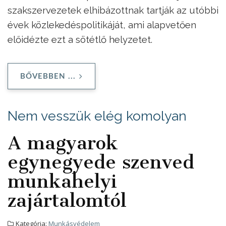
szakszervezetek elhibázottnak tartják az utóbbi
évek közlekedéspolitikáját, ami alapvetően
előidézte ezt a sötétlő helyzetet.
BŐVEBBEN ...
Nem vesszük elég komolyan
A magyarok
egynegyede szenved
munkahelyi
zajártalomtól
Kategória:
Munkásvédelem