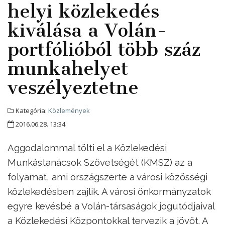
helyi közlekedés
kiválása a Volán-
portfólióból több száz
munkahelyet
veszélyeztetne
Kategória:
Közlemények
2016.06.28. 13:34
Aggodalommal tölti el a Közlekedési
Munkástanácsok Szövetségét (KMSZ) az a
folyamat, ami országszerte a városi közösségi
közlekedésben zajlik. A városi önkormányzatok
egyre kevésbé a Volán-társaságok jogutódjaival
a Közlekedési Központokkal tervezik a jövőt. A