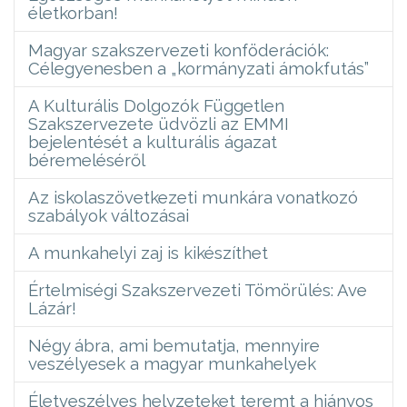
életkorban!
Magyar szakszervezeti konföderációk:
Célegyenesben a „kormányzati ámokfutás”
A Kulturális Dolgozók Független
Szakszervezete üdvözli az EMMI
bejelentését a kulturális ágazat
béremeléséről
Az iskolaszövetkezeti munkára vonatkozó
szabályok változásai
A munkahelyi zaj is kikészíthet
Értelmiségi Szakszervezeti Tömörülés: Ave
Lázár!
Négy ábra, ami bemutatja, mennyire
veszélyesek a magyar munkahelyek
Életveszélyes helyzeteket teremt a hiányos