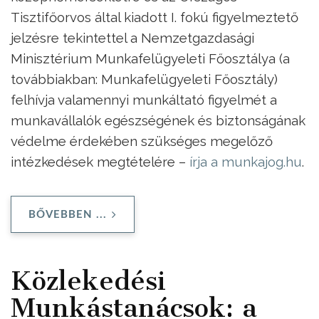
Tisztifőorvos által kiadott I. fokú figyelmeztető
jelzésre tekintettel a Nemzetgazdasági
Minisztérium Munkafelügyeleti Főosztálya (a
továbbiakban: Munkafelügyeleti Főosztály)
felhívja valamennyi munkáltató figyelmét a
munkavállalók egészségének és biztonságának
védelme érdekében szükséges megelőző
intézkedések megtételére –
írja a munkajog.hu
.
BŐVEBBEN ...
Közlekedési
Munkástanácsok: a