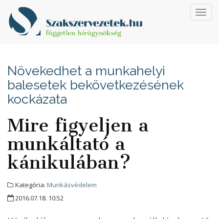
Toggl
navig
Növekedhet a munkahelyi
balesetek bekövetkezésének
kockázata
Mire figyeljen a
munkáltató a
kánikulában?
Kategória:
Munkásvédelem
2016.07.18. 10:52