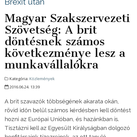
Brexit után
Magyar Szakszervezeti
Szövetség: A brit
döntésnek számos
következménye lesz a
munkavállalókra
Kategória:
Közlemények
2016.06.24. 13:39
A brit szavazók többségének akarata okán,
rövid időn belül számos kérdésben kell döntést
hozni az Európai Unióban, és hazánkban is.
Tisztázni kell az Egyesült Királyságban dolgozó
honfitársaink tízezreinek, az ott tanuló