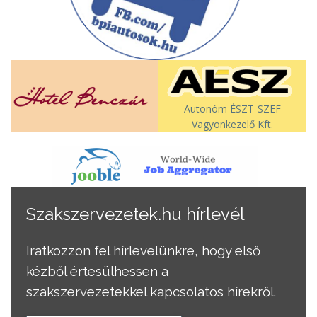
Autonóm ÉSZT-SZEF
Vagyonkezelő Kft.
Szakszervezetek.hu hírlevél
Iratkozzon fel hírlevelünkre, hogy első
kézből értesülhessen a
szakszervezetekkel kapcsolatos hírekről.