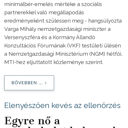
minimálbér-emelés mértéke a szociális
partnerekkel való megállapodás
eredményeként szülessen meg - hangsúlyozta
Varga Mihály nemzetgazdasági miniszter a
Versenyszféra és a Kormány Állandó
Konzultációs Fórumának (VKF) testületi ülésén
a Nemzetgazdasági Minisztérium (NGM) hétfői,
MTI-hez eljuttatott közleménye szerint.
BŐVEBBEN ...
Elenyészően kevés az ellenőrzés
Egyre nő a