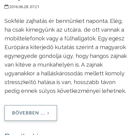
2016.06.28. 07:21
Sokféle zajhatás ér bennünket naponta. Elég,
ha csak kimegyünk az utcára, de ott vannak a
mobiltelefonok vagy a fülhallgatók. Egy egész
Európára kiterjedő kutatás szerint a magyarok
egynegyede gondolja úgy, hogy hangos zajnak
van kitéve a munkahelyén is. A zajnak
ugyanakkor a halláskárosodás mellett komoly
stresszkeltő hatása is van, hosszabb távon
pedig ennek súlyos következményei lehetnek.
BŐVEBBEN ...