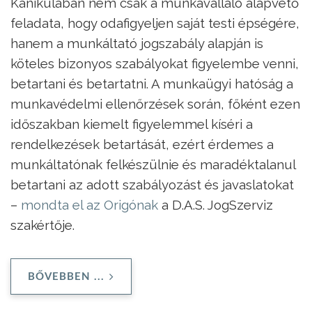
Kánikulában nem csak a munkavállaló alapvető
feladata, hogy odafigyeljen saját testi épségére,
hanem a munkáltató jogszabály alapján is
köteles bizonyos szabályokat figyelembe venni,
betartani és betartatni. A munkaügyi hatóság a
munkavédelmi ellenőrzések során, főként ezen
időszakban kiemelt figyelemmel kíséri a
rendelkezések betartását, ezért érdemes a
munkáltatónak felkészülnie és maradéktalanul
betartani az adott szabályozást és javaslatokat
–
mondta el az Origónak
a D.A.S. JogSzerviz
szakértője.
BŐVEBBEN ...