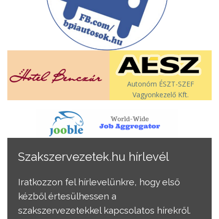
Autonóm ÉSZT-SZEF
Vagyonkezelő Kft.
Szakszervezetek.hu hírlevél
Iratkozzon fel hírlevelünkre, hogy első
kézből értesülhessen a
szakszervezetekkel kapcsolatos hírekről.