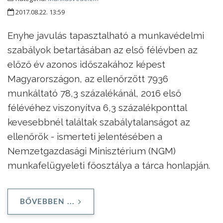
2017.08.22. 13:59
Enyhe javulás tapasztalható a munkavédelmi
szabályok betartásában az első félévben az
előző év azonos időszakához képest
Magyarországon, az ellenőrzött 7936
munkáltató 78,3 százalékánál, 2016 első
félévéhez viszonyítva 6,3 százalékponttal
kevesebbnél találtak szabálytalanságot az
ellenőrök - ismerteti jelentésében a
Nemzetgazdasági Minisztérium (NGM)
munkafelügyeleti főosztálya a tárca honlapján.
BŐVEBBEN ...