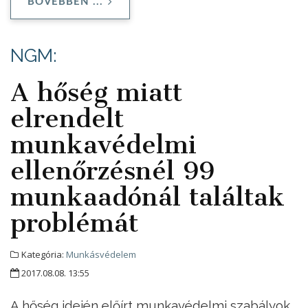
BŐVEBBEN ...
NGM:
A hőség miatt
elrendelt
munkavédelmi
ellenőrzésnél 99
munkaadónál találtak
problémát
Kategória:
Munkásvédelem
2017.08.08. 13:55
A hőség idején előírt munkavédelmi szabályok