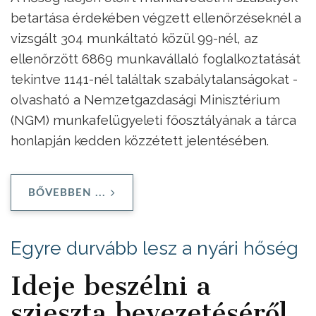
betartása érdekében végzett ellenőrzéseknél a
vizsgált 304 munkáltató közül 99-nél, az
ellenőrzött 6869 munkavállaló foglalkoztatását
tekintve 1141-nél találtak szabálytalanságokat -
olvasható a Nemzetgazdasági Minisztérium
(NGM) munkafelügyeleti főosztályának a tárca
honlapján kedden közzétett jelentésében.
BŐVEBBEN ...
Egyre durvább lesz a nyári hőség
Ideje beszélni a
szieszta bevezetéséről