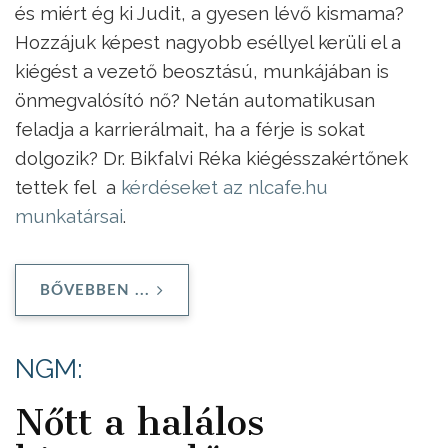
és miért ég ki Judit, a gyesen lévő kismama?
Hozzájuk képest nagyobb eséllyel kerüli el a
kiégést a vezető beosztású, munkájában is
önmegvalósító nő? Netán automatikusan
feladja a karrierálmait, ha a férje is sokat
dolgozik? Dr. Bikfalvi Réka kiégésszakértőnek
tettek fel a
kérdéseket az nlcafe.hu
munkatársai
.
BŐVEBBEN ...
NGM:
Nőtt a halálos