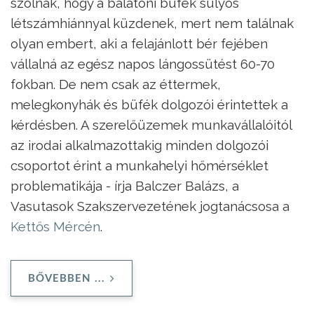
szólnak, hogy a balatoni büfék súlyos
létszámhiánnyal küzdenek, mert nem találnak
olyan embert, aki a felajánlott bér fejében
vállalná az egész napos lángossütést 60-70
fokban. De nem csak az éttermek,
melegkonyhák és büfék dolgozói érintettek a
kérdésben. A szerelőüzemek munkavállalóitól
az irodai alkalmazottakig minden dolgozói
csoportot érint a munkahelyi hőmérséklet
problematikája - írja Balczer Balázs, a
Vasutasok Szakszervezetének jogtanácsosa a
Kettős Mércén
.
BŐVEBBEN ...