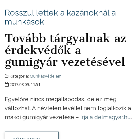
Rosszul lettek a kazánoknál a
munkások
Tovább tárgyalnak az
érdekvédők a
gumigyár vezetésével
Kategória:
Munkásvédelem
2017.08.09. 11:51
Egyelőre nincs megállapodás, de ez még
változhat. A névtelen levéllel nem foglalkozik a
makói gumigyár vezetése –
írja a delmagyar.hu
.