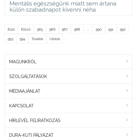
Mentális egészségünk miatt sem ártana
külön szabadnapot kivenni néha
Első
Előző
585
586
587
588
...
590
591
592
593
594
Tovább
Utolsó
MAGUNKRÓL
SZOLGÁLTATÁSOK
MÉDIAAJÁNLAT
KAPCSOLAT
HÍRLEVÉL FELIRATKOZÁS
DURA-KUTI PÁLYÁZAT