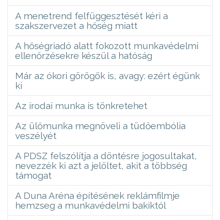
A menetrend felfüggesztését kéri a
szakszervezet a hőség miatt
A hőségriadó alatt fokozott munkavédelmi
ellenőrzésekre készül a hatóság
Már az ókori görögök is, avagy: ezért égünk
ki
Az irodai munka is tönkretehet
Az ülőmunka megnöveli a tüdőembólia
veszélyét
A PDSZ felszólítja a döntésre jogosultakat,
nevezzék ki azt a jelöltet, akit a többség
támogat
A Duna Aréna építésének reklámfilmje
hemzseg a munkavédelmi bakiktól