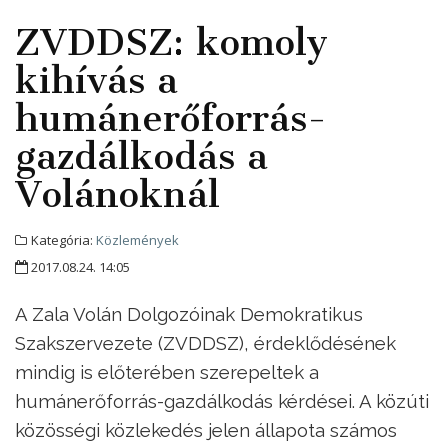
ZVDDSZ: komoly
kihívás a
humánerőforrás-
gazdálkodás a
Volánoknál
Kategória:
Közlemények
2017.08.24. 14:05
A Zala Volán Dolgozóinak Demokratikus
Szakszervezete (ZVDDSZ), érdeklődésének
mindig is előterében szerepeltek a
humánerőforrás-gazdálkodás kérdései. A közúti
közösségi közlekedés jelen állapota számos