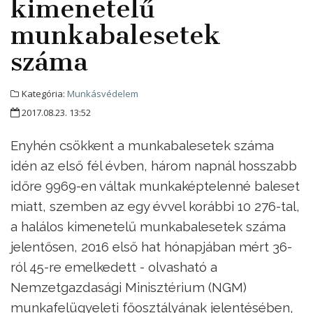
kimenetelű
munkabalesetek
száma
Kategória:
Munkásvédelem
2017.08.23. 13:52
Enyhén csökkent a munkabalesetek száma
idén az első fél évben, három napnál hosszabb
időre 9969-en váltak munkaképtelenné baleset
miatt, szemben az egy évvel korábbi 10 276-tal,
a halálos kimenetelű munkabalesetek száma
jelentősen, 2016 első hat hónapjában mért 36-
ról 45-re emelkedett - olvasható a
Nemzetgazdasági Minisztérium (NGM)
munkafelügyeleti főosztályának jelentésében,