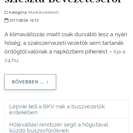
Kategória:
Munkásvédelem
2017.08.04. 16:13
A klímaváltozás miatt csak durvább lesz a nyári
hőség, a szakszervezeti vezetők sem tartanák
ördögtől valónak a napközbeni pihenést –
írja a
24.hu
.
BŐVEBBEN ...
Lépnie kell a BKV-nak a buszvezetők
érdekében
Hőleváltási rendszer segít a hőgutával
küzdő buszsofőröknek