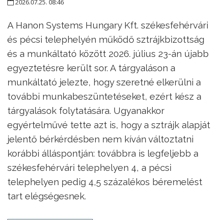
2026.07.25. 08:46
A Hanon Systems Hungary Kft. székesfehérvári
és pécsi telephelyén működő sztrájkbizottság
és a munkáltató között 2026. július 23-án újabb
egyeztetésre került sor. A tárgyaláson a
munkáltató jelezte, hogy szeretné elkerülni a
további munkabeszüntetéseket, ezért kész a
tárgyalások folytatására. Ugyanakkor
egyértelművé tette azt is, hogy a sztrájk alapját
jelentő bérkérdésben nem kíván változtatni
korábbi álláspontján: továbbra is legfeljebb a
székesfehérvári telephelyen 4, a pécsi
telephelyen pedig 4,5 százalékos béremelést
tart elégségesnek.