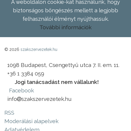
A weboldalon cookie-kat használunk, hogy
biztonságos böngészés mellett a legjobb
felhasználói élményt nyújthassuk.
További információk
© 2026
szakszervezetek.hu
1098 Budapest, Csengettyű utca 7. II. em. 11.
+36 1 3384 059
Jogi tanácsadást nem vállalunk!
Facebook
info
szakszervezetek.hu
RSS
Moderálási alapelvek
Adatvédelem