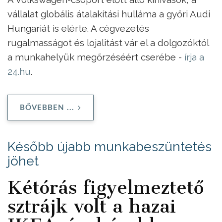
vállalat globális átalakítási hulláma a győri Audi
Hungariát is elérte. A cégvezetés
rugalmasságot és lojalitást vár el a dolgozóktól
a munkahelyük megőrzéséért cserébe -
írja a
24.hu
.
BŐVEBBEN ...
Később újabb munkabeszüntetés
jöhet
Kétórás figyelmeztető
sztrájk volt a hazai