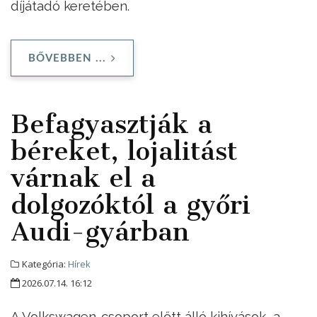
díjátadó keretében.
BŐVEBBEN ...
Befagyasztják a
béreket, lojalitást
várnak el a
dolgozóktól a győri
Audi-gyárban
Kategória:
Hírek
2026.07.14. 16:12
A Volkswagen-csoport előtt álló kihívások, a