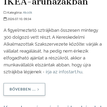
IKEA-áruházakban
Kategória:
Akciók
2026.07.10. 09:34
A figyelmeztető sztrájkban összesen mintegy
300 dolgozó vett részt. A Kereskedelmi
Alkalmazottak Szakszervezete közölte: várják a
vállalat reagálását, ha pedig nem érkezik
elfogadható ajánlat a részükről, akkor a
munkavállalók elszántak abban, hogy újra
sztrájkba lépjenek -
írja az infostart.hu
.
BŐVEBBEN ...