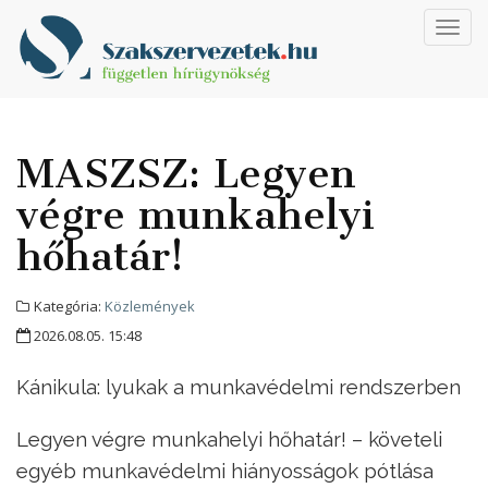
Toggl
navig
MASZSZ: Legyen
végre munkahelyi
hőhatár!
Kategória:
Közlemények
2026.08.05. 15:48
Kánikula: lyukak a munkavédelmi rendszerben
Legyen végre munkahelyi hőhatár! – követeli
egyéb munkavédelmi hiányosságok pótlása