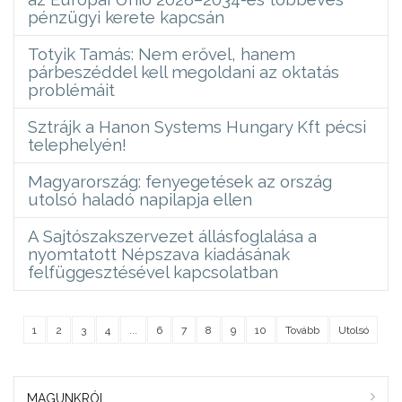
pénzügyi kerete kapcsán
Totyik Tamás: Nem erővel, hanem
párbeszéddel kell megoldani az oktatás
problémáit
Sztrájk a Hanon Systems Hungary Kft pécsi
telephelyén!
Magyarország: fenyegetések az ország
utolsó haladó napilapja ellen
A Sajtószakszervezet állásfoglalása a
nyomtatott Népszava kiadásának
felfüggesztésével kapcsolatban
1
2
3
4
...
6
7
8
9
10
Tovább
Utolsó
MAGUNKRÓL