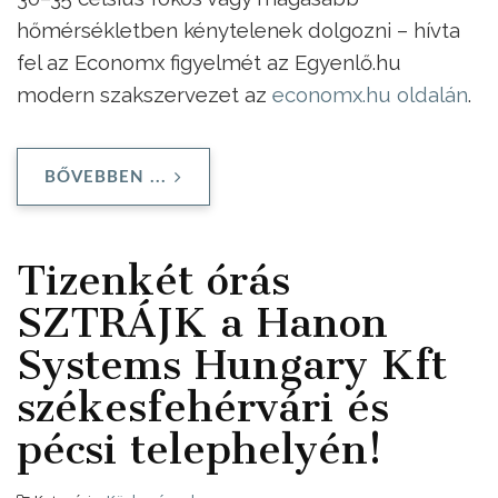
hőmérsékletben kénytelenek dolgozni – hívta
fel az Economx figyelmét az Egyenlő.hu
modern szakszervezet az
economx.hu oldalán
.
BŐVEBBEN ...
Tizenkét órás
SZTRÁJK a Hanon
Systems Hungary Kft
székesfehérvári és
pécsi telephelyén!