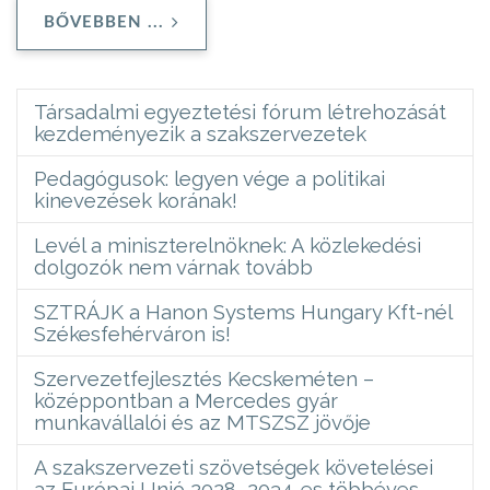
BŐVEBBEN ...
Társadalmi egyeztetési fórum létrehozását
kezdeményezik a szakszervezetek
Pedagógusok: legyen vége a politikai
kinevezések korának!
Levél a miniszterelnöknek: A közlekedési
dolgozók nem várnak tovább
SZTRÁJK a Hanon Systems Hungary Kft-nél
Székesfehérváron is!
Szervezetfejlesztés Kecskeméten –
középpontban a Mercedes gyár
munkavállalói és az MTSZSZ jövője
A szakszervezeti szövetségek követelései
az Európai Unió 2028–2034-es többéves