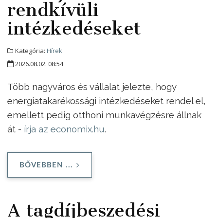
rendkívüli
intézkedéseket
Kategória:
Hírek
2026.08.02. 08:54
Több nagyváros és vállalat jelezte, hogy
energiatakarékossági intézkedéseket rendel el,
emellett pedig otthoni munkavégzésre állnak
át -
írja az economix.hu
.
BŐVEBBEN ...
A tagdíjbeszedési