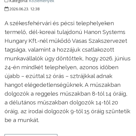
Kategória:
Közlemények
2026.06.23. 12:38
A székesfehérvári és pécsi telephelyeken
termelő, dél-koreai tulajdonú Hanon Systems
Hungary Kft.-nél működő Vasas Szakszervezet
tagsága, valamint a hozzájuk csatlakozott
munkavállalók úgy döntöttek, hogy 2026. június
24-én mindkét telephelyen, azonos időben
újabb – ezúttal 12 órás – sztrájkkal adnak
hangot elégedetlenségüknek. A műszakban
dolgozók a reggeles műszakban 8-tól 14 óráig,
a délutános műszakban dolgozók 14-től 20
óráig, az irodai dolgozók 9-től 15 óráig szüntetik
be a munkát.