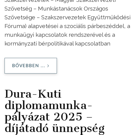
Szövetség – Munkástanácsok Országos
Szövetsége – Szakszervezetek Együttműködési
Fóruma) alapvetései a szociális párbeszéddel, a
munkaügyi kapcsolatok rendszerével és a
kormányzati bérpolitikával kapcsolatban
BŐVEBBEN ...
Dura-Kuti
diplomamunka-
pályázat 2025 –
díjátadó ünnepség