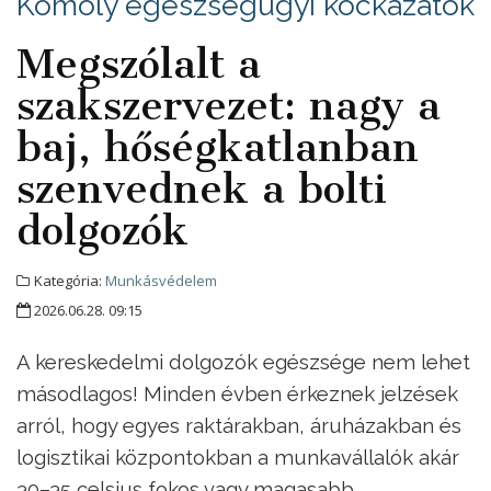
Komoly egészségügyi kockázatok
Megszólalt a
szakszervezet: nagy a
baj, hőségkatlanban
szenvednek a bolti
dolgozók
Kategória:
Munkásvédelem
2026.06.28. 09:15
A kereskedelmi dolgozók egészsége nem lehet
másodlagos! Minden évben érkeznek jelzések
arról, hogy egyes raktárakban, áruházakban és
logisztikai központokban a munkavállalók akár
30–35 celsius fokos vagy magasabb