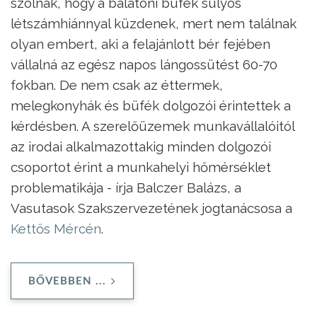
szólnak, hogy a balatoni büfék súlyos
létszámhiánnyal küzdenek, mert nem találnak
olyan embert, aki a felajánlott bér fejében
vállalná az egész napos lángossütést 60-70
fokban. De nem csak az éttermek,
melegkonyhák és büfék dolgozói érintettek a
kérdésben. A szerelőüzemek munkavállalóitól
az irodai alkalmazottakig minden dolgozói
csoportot érint a munkahelyi hőmérséklet
problematikája - írja Balczer Balázs, a
Vasutasok Szakszervezetének jogtanácsosa a
Kettős Mércén
.
BŐVEBBEN ...