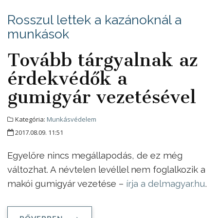
Rosszul lettek a kazánoknál a
munkások
Tovább tárgyalnak az
érdekvédők a
gumigyár vezetésével
Kategória:
Munkásvédelem
2017.08.09. 11:51
Egyelőre nincs megállapodás, de ez még
változhat. A névtelen levéllel nem foglalkozik a
makói gumigyár vezetése –
írja a delmagyar.hu
.