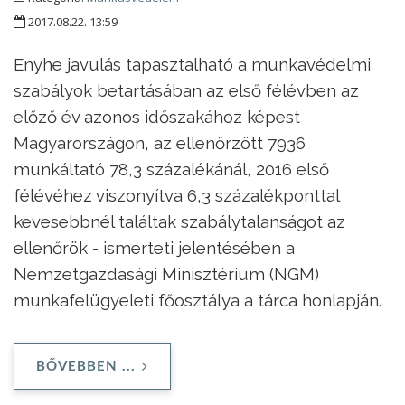
2017.08.22. 13:59
Enyhe javulás tapasztalható a munkavédelmi
szabályok betartásában az első félévben az
előző év azonos időszakához képest
Magyarországon, az ellenőrzött 7936
munkáltató 78,3 százalékánál, 2016 első
félévéhez viszonyítva 6,3 százalékponttal
kevesebbnél találtak szabálytalanságot az
ellenőrök - ismerteti jelentésében a
Nemzetgazdasági Minisztérium (NGM)
munkafelügyeleti főosztálya a tárca honlapján.
BŐVEBBEN ...