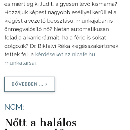
és miért ég ki Judit, a gyesen lévő kismama?
Hozzájuk képest nagyobb eséllyel kerüli el a
kiégést a vezető beosztású, munkájában is
önmegvalósító nő? Netán automatikusan
feladja a karrierálmait, ha a férje is sokat
dolgozik? Dr. Bikfalvi Réka kiégésszakértőnek
tettek fel a
kérdéseket az nlcafe.hu
munkatársai
.
BŐVEBBEN ...
NGM:
Nőtt a halálos