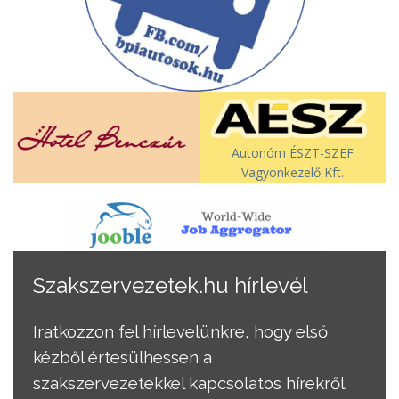
Autonóm ÉSZT-SZEF
Vagyonkezelő Kft.
Szakszervezetek.hu hírlevél
Iratkozzon fel hírlevelünkre, hogy első
kézből értesülhessen a
szakszervezetekkel kapcsolatos hírekről.