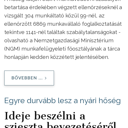
betartása érdekében végzett ellenőrzéseknél a
vizsgált 304 munkáltató közül 99-nél, az
ellenőrzött 6869 munkavállaló foglalkoztatását
tekintve 1141-nél találtak szabálytalanságokat -
olvasható a Nemzetgazdasági Minisztérium
(NGM) munkafelügyeleti főosztályának a tárca
honlapján kedden közzétett jelentésében.
BŐVEBBEN ...
Egyre durvább lesz a nyári hőség
Ideje beszélni a
szieszta bevezetéséről