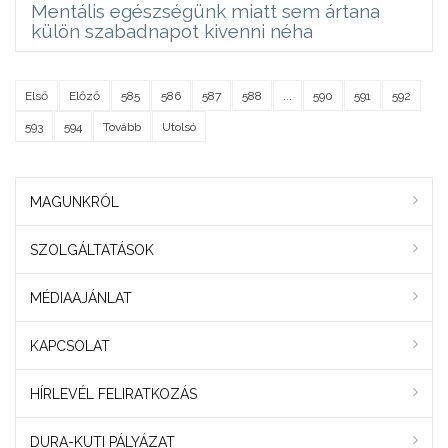
Mentális egészségünk miatt sem ártana
külön szabadnapot kivenni néha
Első
Előző
585
586
587
588
...
590
591
592
593
594
Tovább
Utolsó
MAGUNKRÓL
SZOLGÁLTATÁSOK
MÉDIAAJÁNLAT
KAPCSOLAT
HÍRLEVÉL FELIRATKOZÁS
DURA-KUTI PÁLYÁZAT