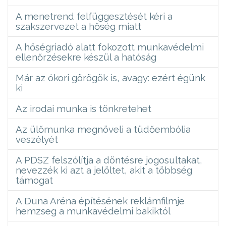
A menetrend felfüggesztését kéri a
szakszervezet a hőség miatt
A hőségriadó alatt fokozott munkavédelmi
ellenőrzésekre készül a hatóság
Már az ókori görögök is, avagy: ezért égünk
ki
Az irodai munka is tönkretehet
Az ülőmunka megnöveli a tüdőembólia
veszélyét
A PDSZ felszólítja a döntésre jogosultakat,
nevezzék ki azt a jelöltet, akit a többség
támogat
A Duna Aréna építésének reklámfilmje
hemzseg a munkavédelmi bakiktól