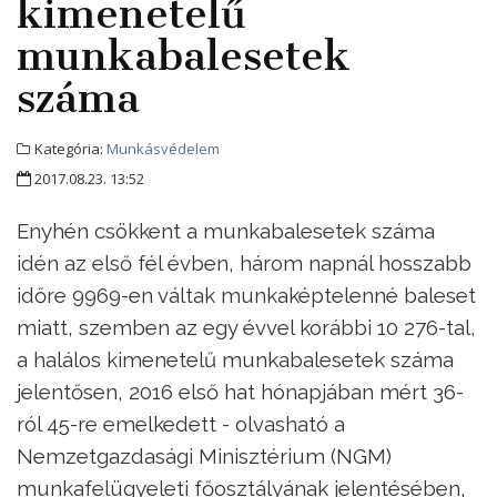
kimenetelű
munkabalesetek
száma
Kategória:
Munkásvédelem
2017.08.23. 13:52
Enyhén csökkent a munkabalesetek száma
idén az első fél évben, három napnál hosszabb
időre 9969-en váltak munkaképtelenné baleset
miatt, szemben az egy évvel korábbi 10 276-tal,
a halálos kimenetelű munkabalesetek száma
jelentősen, 2016 első hat hónapjában mért 36-
ról 45-re emelkedett - olvasható a
Nemzetgazdasági Minisztérium (NGM)
munkafelügyeleti főosztályának jelentésében,