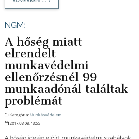
BŐVEBBEN ...
NGM:
A hőség miatt
elrendelt
munkavédelmi
ellenőrzésnél 99
munkaadónál találtak
problémát
Kategória:
Munkásvédelem
2017.08.08. 13:55
A hőség idején előírt munkavédelmi szabályok