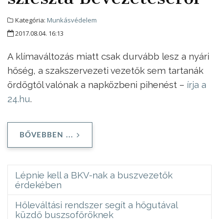
Kategória:
Munkásvédelem
2017.08.04. 16:13
A klímaváltozás miatt csak durvább lesz a nyári
hőség, a szakszervezeti vezetők sem tartanák
ördögtől valónak a napközbeni pihenést –
írja a
24.hu
.
BŐVEBBEN ...
Lépnie kell a BKV-nak a buszvezetők
érdekében
Hőleváltási rendszer segít a hőgutával
küzdő buszsofőröknek