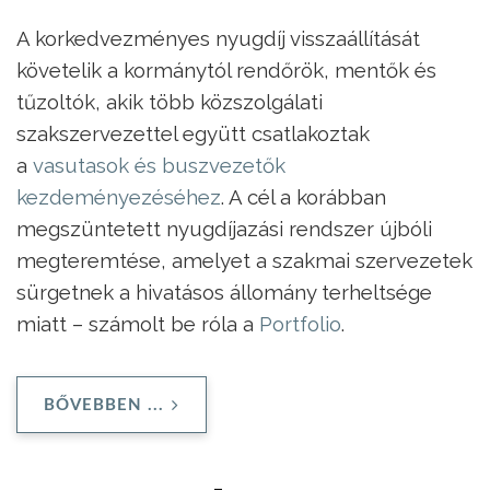
A korkedvezményes nyugdíj visszaállítását
követelik a kormánytól rendőrök, mentők és
tűzoltók, akik több közszolgálati
szakszervezettel együtt csatlakoztak
a
vasutasok és buszvezetők
kezdeményezéséhez
. A cél a korábban
megszüntetett nyugdíjazási rendszer újbóli
megteremtése, amelyet a szakmai szervezetek
sürgetnek a hivatásos állomány terheltsége
miatt – számolt be róla a
Portfolio
.
BŐVEBBEN ...