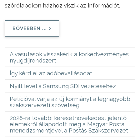
szórólapokon házhoz viszik az információt.
BŐVEBBEN ...
A vasutasok visszakérik a korkedvezményes
nyugdíjrendszert
Így kérd el az adóbevallásodat
Nyílt levél a Samsung SDI vezetéséhez
Petícióval várja az új kormányt a legnagyobb
szakszervezeti szövetség
2026-ra további keresetnövekedést jelentő
elemekről állapodott meg a Magyar Posta
menedzsmentjével a Postás Szakszervezet