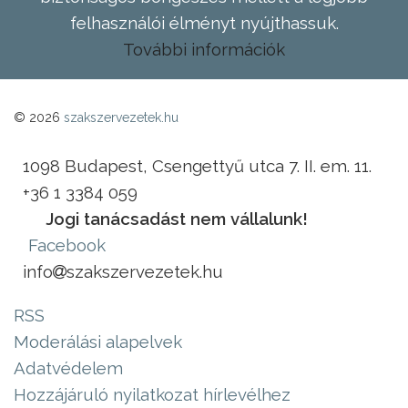
felhasználói élményt nyújthassuk.
További információk
© 2026
szakszervezetek.hu
1098 Budapest, Csengettyű utca 7. II. em. 11.
+36 1 3384 059
Jogi tanácsadást nem vállalunk!
Facebook
info
szakszervezetek.hu
RSS
Moderálási alapelvek
Adatvédelem
Hozzájáruló nyilatkozat hírlevélhez