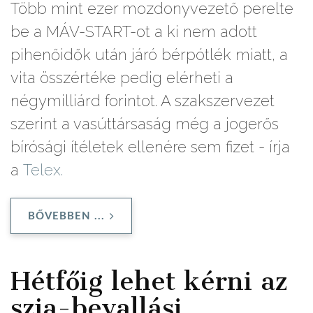
Több mint ezer mozdonyvezető perelte
be a MÁV-START-ot a ki nem adott
pihenőidők után járó bérpótlék miatt, a
vita összértéke pedig elérheti a
négymilliárd forintot. A szakszervezet
szerint a vasúttársaság még a jogerős
bírósági ítéletek ellenére sem fizet - írja
a
Telex.
BŐVEBBEN ...
Hétfőig lehet kérni az
szja-bevallási