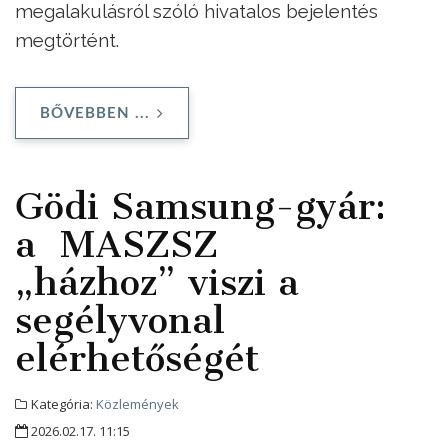
megalakulásról szóló hivatalos bejelentés
megtörtént.
BŐVEBBEN ...
Gödi Samsung-gyár:
a MASZSZ
„házhoz” viszi a
segélyvonal
elérhetőségét
Kategória:
Közlemények
2026.02.17. 11:15