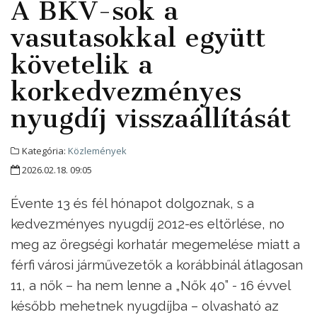
A BKV-sok a
vasutasokkal együtt
követelik a
korkedvezményes
nyugdíj visszaállítását
Kategória:
Közlemények
2026.02.18. 09:05
Évente 13 és fél hónapot dolgoznak, s a
kedvezményes nyugdíj 2012-es eltörlése, no
meg az öregségi korhatár megemelése miatt a
férfi városi járművezetők a korábbinál átlagosan
11, a nők – ha nem lenne a „Nők 40” - 16 évvel
később mehetnek nyugdíjba – olvasható az