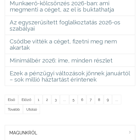
Munkaerő-kölcsönzés 2026-ban: ami
megmenti a céget, az el is buktathatja
Az egyszerűsített foglalkoztatás 2026-os
szabályai
Csődbe vitték a céget, fizetni meg nem
akartak
Minimálbér 2026: íme, minden részlet
Ezek a pénzügyi változások jönnek januártól
– sok millió háztartást érintenek
Első
Előző
1
2
3
...
5
6
7
8
9
...
Tovább
Utolsó
MAGUNKRÓL