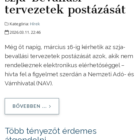
tervezetek postázását
Kategória:
Hírek
2026.03.11. 22:46
Még öt napig, március 16-ig kérhetik az szja-
bevallási tervezetek postázását azok, akik nem
rendelkeznek elektronikus elérhetőséggel –
hívta fel a figyelmet szerdán a Nemzeti Adó- és
Vámhivatal (NAV).
BŐVEBBEN ...
Több tényezőt érdemes
átgondolni