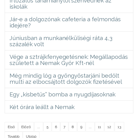
Irtózatos tanárhiánytól szenvednek az
iskolák
Jár-e a dolgozónak cafeteria a felmondás
idejére?
Júniusban a munkanélküliségi ráta 4,3
százalék volt
Vége a sztrájkfenyegetésnek: Megállapodás
született a Nemak Győr Kft-nél
Még mindig lóg a gyöngyöstarjáni bedőlt
multi az elbocsájtott dolgozók fizetésével
Egy „kisbetűs” bomba a nyugdíjasoknak
Két órára leállt a Nemak
Első
Előző
...
5
6
7
8
9
...
11
12
13
Tovább
Utolsó