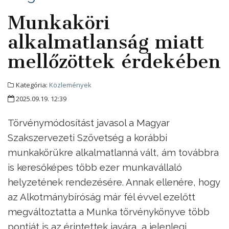
Munkaköri
alkalmatlanság miatt
mellőzöttek érdekében
Kategória:
Közlemények
2025.09.19. 12:39
Törvénymódosítást javasol a Magyar
Szakszervezeti Szövetség a korábbi
munkakörükre alkalmatlanná vált, ám továbbra
is keresőképes több ezer munkavállaló
helyzetének rendezésére. Annak ellenére, hogy
az Alkotmánybíróság már fél évvel ezelőtt
megváltoztatta a Munka törvénykönyve több
pontját is az érintettek javára, a jelenlegi