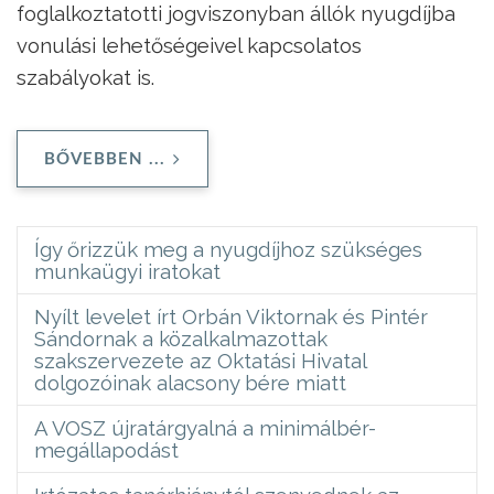
foglalkoztatotti jogviszonyban állók nyugdíjba
vonulási lehetőségeivel kapcsolatos
szabályokat is.
BŐVEBBEN ...
Így őrizzük meg a nyugdíjhoz szükséges
munkaügyi iratokat
Nyílt levelet írt Orbán Viktornak és Pintér
Sándornak a közalkalmazottak
szakszervezete az Oktatási Hivatal
dolgozóinak alacsony bére miatt
A VOSZ újratárgyalná a minimálbér-
megállapodást