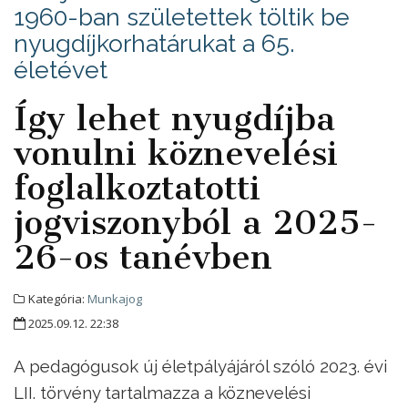
1960-ban születettek töltik be
nyugdíjkorhatárukat a 65.
életévet
Így lehet nyugdíjba
vonulni köznevelési
foglalkoztatotti
jogviszonyból a 2025-
26-os tanévben
Kategória:
Munkajog
2025.09.12. 22:38
A pedagógusok új életpályájáról szóló 2023. évi
LII. törvény tartalmazza a köznevelési