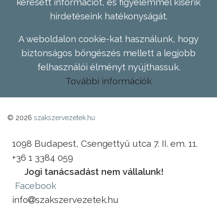
keresett információt, és figyelemmel kísérik
hirdetéseink hatékonyságát.
A weboldalon cookie-kat használunk, hogy
biztonságos böngészés mellett a legjobb
felhasználói élményt nyújthassuk.
További információk
© 2026
szakszervezetek.hu
1098 Budapest, Csengettyű utca 7. II. em. 11.
+36 1 3384 059
Jogi tanácsadást nem vállalunk!
Facebook
info
szakszervezetek.hu