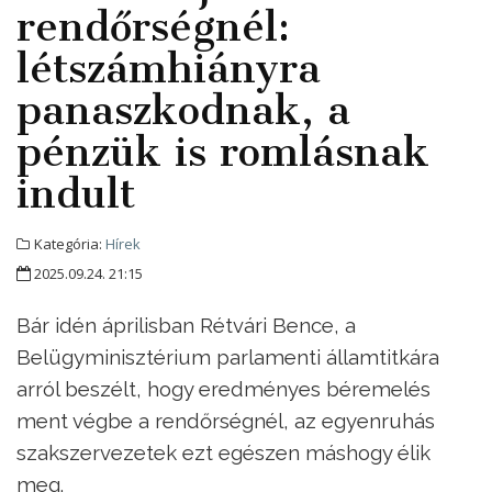
rendőrségnél:
létszámhiányra
panaszkodnak, a
pénzük is romlásnak
indult
Kategória:
Hírek
2025.09.24. 21:15
Bár idén áprilisban Rétvári Bence, a
Belügyminisztérium parlamenti államtitkára
arról beszélt, hogy eredményes béremelés
ment végbe a rendőrségnél, az egyenruhás
szakszervezetek ezt egészen máshogy élik
meg.