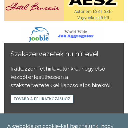
Autonóm ÉSZT-SZEF
Vagyonkezelő Kft.
Szakszervezetek.hu hírlevél
Iratkozzon fel hírlevelünkre, hogy első
kézből értesülhessen a
szakszervezetekkel kapcsolatos hírekről.
TOVÁBB A FELIRATKOZÁSHOZ
A weboldalon cookie-kat használunk, hogy