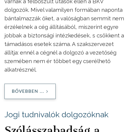
várnak a felbőszült utasok ellen a BKV
dolgozók. Mivel valamilyen formában naponta
bántalmazzák őket, a valóságban semmit nem
érzékelnek a cég állításából, miszerint egyre
jobbak a biztonsági intézkedések, s csökkent a
támadásos esetek száma. A szakszervezet
állítja: ennél a cégnél a dolgozó a vezetőség
szemében nem ér többet egy cserélhető
alkatrésznél.
BŐVEBBEN ...
Jogi tudnivalók dolgozóknak
Szólásszabadság a