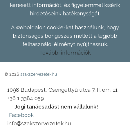
keresett információt, és figyelemmel kísérik
hirdetéseink hatékonyságát.
A weboldalon cookie-kat használunk, hogy
biztonságos böngészés mellett a legjobb
felhasználói élményt nyújthassuk.
További információk
© 2026
szakszervezetek.hu
1098 Budapest, Csengettyű utca 7. II. em. 11.
+36 1 3384 059
Jogi tanácsadást nem vállalunk!
Facebook
info
szakszervezetek.hu