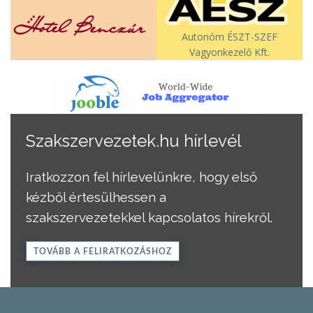
Autonóm ÉSZT-SZEF
Vagyonkezelő Kft.
Szakszervezetek.hu hírlevél
Iratkozzon fel hírlevelünkre, hogy első
kézből értesülhessen a
szakszervezetekkel kapcsolatos hírekről.
TOVÁBB A FELIRATKOZÁSHOZ