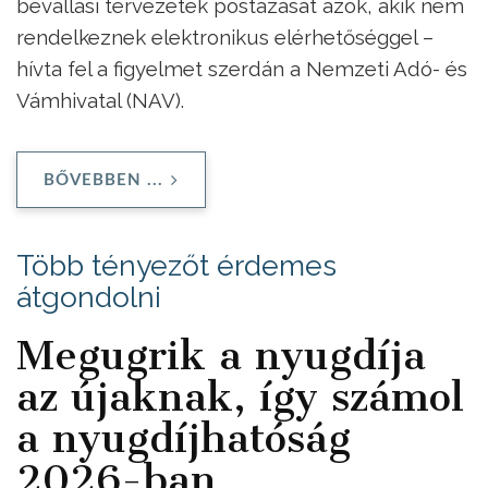
bevallási tervezetek postázását azok, akik nem
rendelkeznek elektronikus elérhetőséggel –
hívta fel a figyelmet szerdán a Nemzeti Adó- és
Vámhivatal (NAV).
BŐVEBBEN ...
Több tényezőt érdemes
átgondolni
Megugrik a nyugdíja
az újaknak, így számol
a nyugdíjhatóság
2026-ban