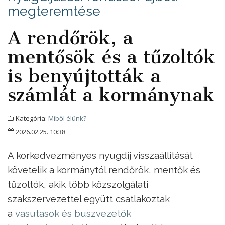
megteremtése
A rendőrök, a
mentősök és a tűzoltók
is benyújtották a
számlát a kormánynak
Kategória:
Miből élünk?
2026.02.25. 10:38
A korkedvezményes nyugdíj visszaállítását
követelik a kormánytól rendőrök, mentők és
tűzoltók, akik több közszolgálati
szakszervezettel együtt csatlakoztak
a
vasutasok és buszvezetők