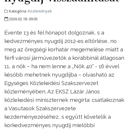
Kategória:
Közlemények
2026.02.18. 09:05
Évente 13 és fél hónapot dolgoznak, s a
kedvezményes nyugdíj 2012-es eltörlése, no
meg az öregségi korhatár megemelése miatt a
férfi városi járművezetők a korábbinál átlagosan
11, a nők – ha nem lenne a „Nők 40” - 16 évvel
később mehetnek nyugdíjba – olvasható az
Egységes Közlekedési Szakszervezet
közleményében. Az EKSZ Lázár János
közlekedési miniszternek megírta: csatlakoznak
a Vasutasok Szakszervezete
kezdeményezéséhez, s együtt követelik a
korkedvezményes nyugdíj mielőbbi