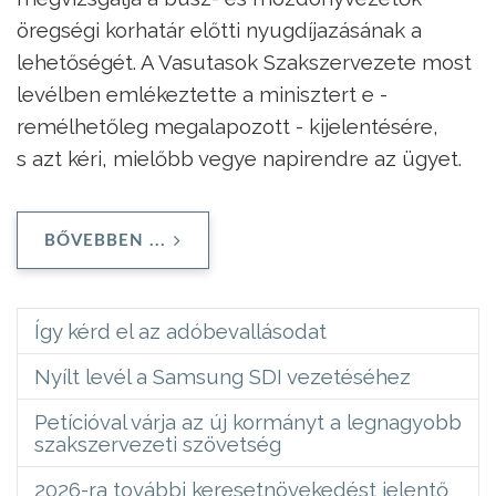
öregségi korhatár előtti nyugdíjazásának a
lehetőségét. A Vasutasok Szakszervezete most
levélben emlékeztette a minisztert e -
remélhetőleg megalapozott - kijelentésére,
s azt kéri, mielőbb vegye napirendre az ügyet.
BŐVEBBEN ...
Így kérd el az adóbevallásodat
Nyílt levél a Samsung SDI vezetéséhez
Petícióval várja az új kormányt a legnagyobb
szakszervezeti szövetség
2026-ra további keresetnövekedést jelentő