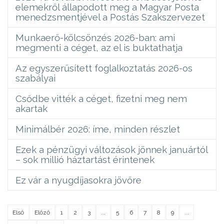
elemekről állapodott meg a Magyar Posta
menedzsmentjével a Postás Szakszervezet
Munkaerő-kölcsönzés 2026-ban: ami
megmenti a céget, az el is buktathatja
Az egyszerűsített foglalkoztatás 2026-os
szabályai
Csődbe vitték a céget, fizetni meg nem
akartak
Minimálbér 2026: íme, minden részlet
Ezek a pénzügyi változások jönnek januártól
– sok millió háztartást érintenek
Ez vár a nyugdíjasokra jövőre
Első
Előző
1
2
3
...
5
6
7
8
9
...