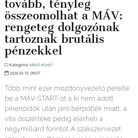
tovább, tényleg
összeomolhat a MÁV:
rengeteg dolgozónak
tartoznak brutális
pénzekkel
Kategória:
Miből élünk?
2026.03.15. 09:07
Több mint ezer mozdonyvezető perelte
be a MÁV-START-ot a ki nem adott
pihenőidők után járó bérpótlék miatt, a
vita összértéke pedig elérheti a
négymilliárd forintot. A szakszervezet