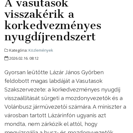
A vasutasok
visszakérik a
korkedvezményes
nyugdíjrendszert
Kategória:
Közlemények
2026.02.16. 08:12
Gyorsan leütötte Lázár János Győrben
feldobott magas labdáját a Vasutasok
Szakszervezete: a korkedvezményes nyugdíj
visszaállítását sürgeti a mozdonyvezetők és a
Volánbusz járművezetői számára. A miniszter a
városban tartott Lázárinfón ugyanis azt
mondta, nem zárkózik el attól, hogy
megvizsgálja a busz- és mozdonyvezetők