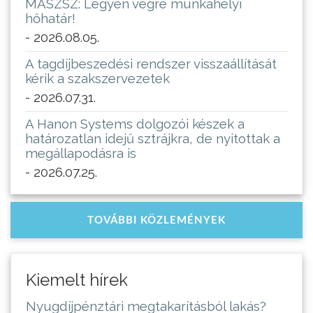
MASZSZ: Legyen végre munkahelyi
hőhatár!
- 2026.08.05.
A tagdíjbeszedési rendszer visszaállítását
kérik a szakszervezetek
- 2026.07.31.
A Hanon Systems dolgozói készek a
határozatlan idejű sztrájkra, de nyitottak a
megállapodásra is
- 2026.07.25.
TOVÁBBI KÖZLEMÉNYEK
Kiemelt hírek
Nyugdíjpénztári megtakarításból lakás?