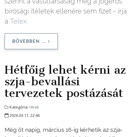
szerint a vasúttársaság még a jogerős
bírósági ítéletek ellenére sem fizet - írja
a
Telex.
BŐVEBBEN ...
Hétfőig lehet kérni az
szja-bevallási
tervezetek postázását
Kategória:
Hírek
2026.03.11. 22:46
Még öt napig, március 16-ig kérhetik az szja-