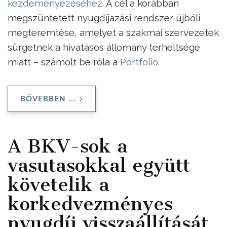
kezdeményezéséhez
. A cél a korábban
megszüntetett nyugdíjazási rendszer újbóli
megteremtése, amelyet a szakmai szervezetek
sürgetnek a hivatásos állomány terheltsége
miatt – számolt be róla a
Portfolio
.
BŐVEBBEN ...
A BKV-sok a
vasutasokkal együtt
követelik a
korkedvezményes
nyugdíj visszaállítását