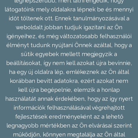
legnépszerűbb, mert látni engedik, hogy
látogatóink mely oldalakra lépnek be és mennyi
időt töltenek ott. Ennek tanulmányozásával a
weboldalt jobban tudjuk igazítani az Ön
igényeihez, és még változatosabb felhasználói
élményt tudunk nyújtani Önnek azáltal, hogy a
sütik egyebek mellett megjegyzik a
beállításokat, így nem kell azokat újra bevinnie,
ha egy új oldalra lép, emlékeznek az Ön által
korábban bevitt adatokra, ezért azokat nem
kell újra begépelnie, elemzik a honlap
használatát annak érdekében, hogy az így nyert
információk felhasználásával végrehajtott
fejlesztések eredményeként az a lehető
legnagyobb mértékben az Ön elvárásai szerint
működjön, könnyen megtalálja az Ön által