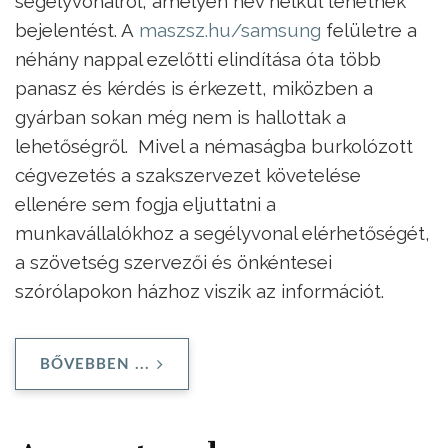
segélyvonalról, amelyen név nélkül tehetnek
bejelentést. A
maszsz.hu/samsung
felületre a
néhány nappal ezelőtti elindítása óta több
panasz és kérdés is érkezett, miközben a
gyárban sokan még nem is hallottak a
lehetőségről. Mivel a némaságba burkolózott
cégvezetés a szakszervezet követelése
ellenére sem fogja eljuttatni a
munkavállalókhoz a segélyvonal elérhetőségét,
a szövetség szervezői és önkéntesei
szórólapokon házhoz viszik az információt.
BŐVEBBEN ...