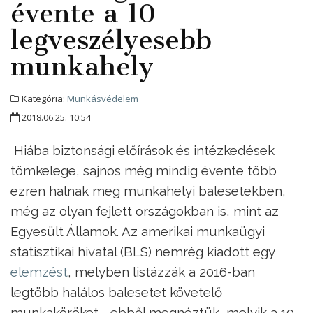
évente a 10
legveszélyesebb
munkahely
Kategória:
Munkásvédelem
2018.06.25. 10:54
Hiába biztonsági előírások és intézkedések
tömkelege, sajnos még mindig évente több
ezren halnak meg munkahelyi balesetekben,
még az olyan fejlett országokban is, mint az
Egyesült Államok. Az amerikai munkaügyi
statisztikai hivatal (BLS) nemrég kiadott egy
elemzést
, melyben listázzák a 2016-ban
legtöbb halálos balesetet követelő
munkaköröket - ebből megnéztük, melyik a 10