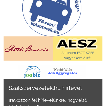
Autonóm ÉSZT-SZEF
Vagyonkezelő Kft.
Szakszervezetek.hu hírlevél
Iratkozzon fel hírlevelünkre, hogy első