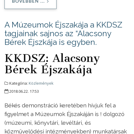
BŐVEBBEN ...
A Múzeumok Éjszakája a KKDSZ
tagjainak sajnos az “Alacsony
Bérek Éjszkája is egyben.
KKDSZ: Alacsony
Bérek Éjszakája
Kategória:
Közlemények
2018.06.22. 17:53
Békés demonstráció keretében hívjuk fel a
figyelmet a Múzeumok Éjszakáján is ! dolgozó
(múzeumi, könyvtári, levéltári, és
közművelődési intézményekben) munkatársak