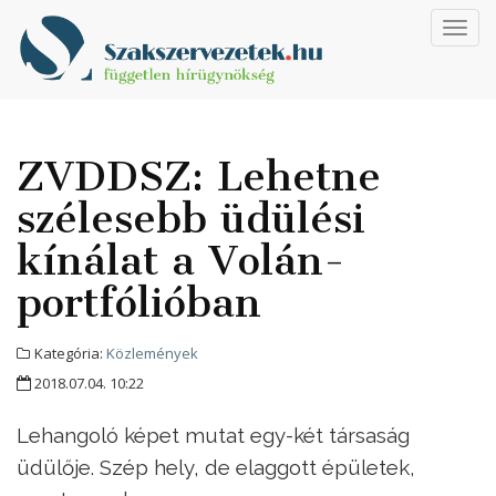
Toggl
navig
ZVDDSZ: Lehetne
szélesebb üdülési
kínálat a Volán-
portfólióban
Kategória:
Közlemények
2018.07.04. 10:22
Lehangoló képet mutat egy-két társaság
üdülője. Szép hely, de elaggott épületek,