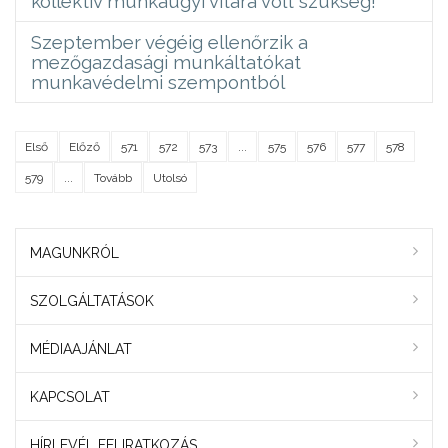
kollektív munkaügyi vitára volt szükség!
Szeptember végéig ellenőrzik a
mezőgazdasági munkáltatókat
munkavédelmi szempontból
Első
Előző
571
572
573
...
575
576
577
578
579
...
Tovább
Utolsó
MAGUNKRÓL
SZOLGÁLTATÁSOK
MÉDIAAJÁNLAT
KAPCSOLAT
HÍRLEVÉL FELIRATKOZÁS