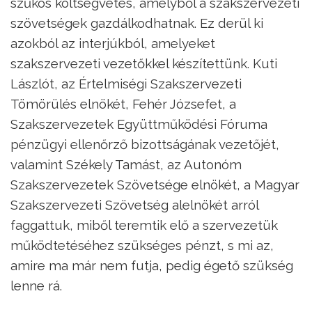
szűkös költségvetés, amelyből a szakszervezeti
szövetségek gazdálkodhatnak. Ez derül ki
azokból az interjúkból, amelyeket
szakszervezeti vezetőkkel készítettünk. Kuti
Lászlót, az Értelmiségi Szakszervezeti
Tömörülés elnökét, Fehér Józsefet, a
Szakszervezetek Együttműködési Fóruma
pénzügyi ellenőrző bizottságának vezetőjét,
valamint Székely Tamást, az Autonóm
Szakszervezetek Szövetsége elnökét, a Magyar
Szakszervezeti Szövetség alelnökét arról
faggattuk, miből teremtik elő a szervezetük
működtetéséhez szükséges pénzt, s mi az,
amire ma már nem futja, pedig égető szükség
lenne rá.