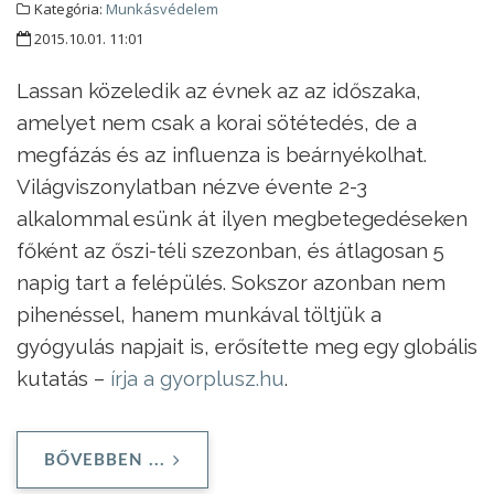
Kategória:
Munkásvédelem
2015.10.01. 11:01
Lassan közeledik az évnek az az időszaka,
amelyet nem csak a korai sötétedés, de a
megfázás és az influenza is beárnyékolhat.
Világviszonylatban nézve évente 2-3
alkalommal esünk át ilyen megbetegedéseken
főként az őszi-téli szezonban, és átlagosan 5
napig tart a felépülés. Sokszor azonban nem
pihenéssel, hanem munkával töltjük a
gyógyulás napjait is, erősítette meg egy globális
kutatás –
írja a gyorplusz.hu
.
BŐVEBBEN ...