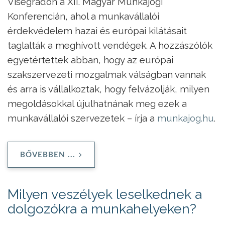
Visegrádon a XII. Magyar Munkajogi
Konferencián, ahol a munkavállalói
érdekvédelem hazai és európai kilátásait
taglalták a meghívott vendégek. A hozzászólók
egyetértettek abban, hogy az európai
szakszervezeti mozgalmak válságban vannak
és arra is vállalkoztak, hogy felvázolják, milyen
megoldásokkal újulhatnának meg ezek a
munkavállalói szervezetek – írja a
munkajog.hu
.
BŐVEBBEN ...
Milyen veszélyek leselkednek a
dolgozókra a munkahelyeken?