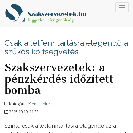
Toggl
navig
Csak a létfenntartásra elegendő a
szűkös költségvetés
Szakszervezetek: a
pénzkérdés időzített
bomba
Kategória:
Kiemelt hírek
2015.10.19. 11:33
Szinte csak a létfenntartásra elegendő az a