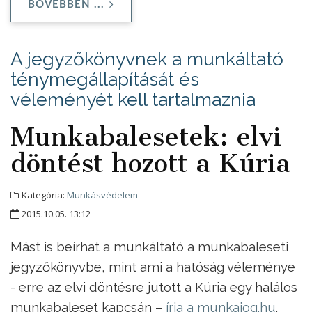
BŐVEBBEN ...
A jegyzőkönyvnek a munkáltató
ténymegállapítását és
véleményét kell tartalmaznia
Munkabalesetek: elvi
döntést hozott a Kúria
Kategória:
Munkásvédelem
2015.10.05. 13:12
Mást is beírhat a munkáltató a munkabaleseti
jegyzőkönyvbe, mint ami a hatóság véleménye
- erre az elvi döntésre jutott a Kúria egy halálos
munkabaleset kapcsán –
írja a munkajog.hu
.