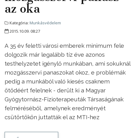
az oka
Kategória:
Munkásvédelem
2015.10.09. 08:27
A 35 év feletti városi emberek minimum fele
dolgozik már legalább tíz éve azonos
testhelyzetet igénylő munkában, ami sokuknál
mozgásszervi panaszokat okoz, e problémák
pedig a munkából való kiesés csaknem
ötödéért felelnek - derült ki a Magyar
Gyógytornász-Fizioterapeuták Társaságának
felméréséből, amelynek eredményét
csütörtökön juttatták el az MTI-hez