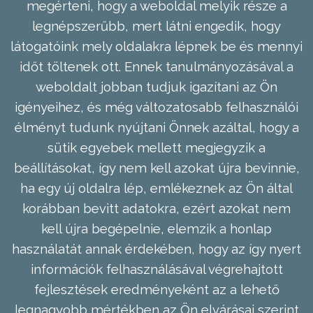
megérteni, hogy a weboldal melyik része a
legnépszerűbb, mert látni engedik, hogy
látogatóink mely oldalakra lépnek be és mennyi
időt töltenek ott. Ennek tanulmányozásával a
weboldalt jobban tudjuk igazítani az Ön
igényeihez, és még változatosabb felhasználói
élményt tudunk nyújtani Önnek azáltal, hogy a
sütik egyebek mellett megjegyzik a
beállításokat, így nem kell azokat újra bevinnie,
ha egy új oldalra lép, emlékeznek az Ön által
korábban bevitt adatokra, ezért azokat nem
kell újra begépelnie, elemzik a honlap
használatát annak érdekében, hogy az így nyert
információk felhasználásával végrehajtott
fejlesztések eredményeként az a lehető
legnagyobb mértékben az Ön elvárásai szerint