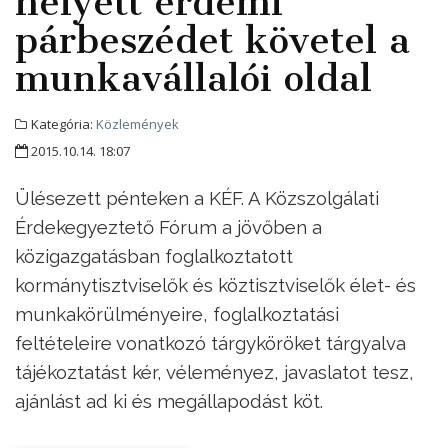
helyett érdemi
párbeszédet követel a
munkavállalói oldal
Kategória:
Közlemények
2015.10.14. 18:07
Ülésezett pénteken a KÉF. A Közszolgálati
Érdekegyeztető Fórum a jövőben a
közigazgatásban foglalkoztatott
kormánytisztviselők és köztisztviselők élet- és
munkakörülményeire, foglalkoztatási
feltételeire vonatkozó tárgyköröket tárgyalva
tájékoztatást kér, véleményez, javaslatot tesz,
ajánlást ad ki és megállapodást köt.