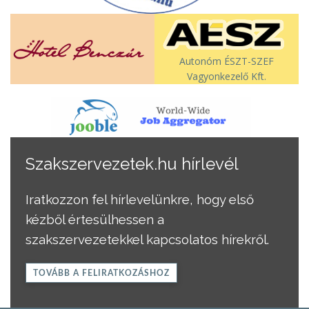
Autonóm ÉSZT-SZEF
Vagyonkezelő Kft.
Szakszervezetek.hu hírlevél
Iratkozzon fel hírlevelünkre, hogy első
kézből értesülhessen a
szakszervezetekkel kapcsolatos hírekről.
TOVÁBB A FELIRATKOZÁSHOZ