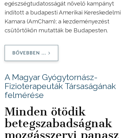
egészségtudatosságát növelő kampányt
indított a budapesti Amerikai Kereskedelmi
Kamara (AmCham); a kezdeményezést
csütörtökön mutatták be Budapesten.
BŐVEBBEN ...
A Magyar Gyógytornász-
Fizioterapeuták Társaságának
felmérése
Minden ötödik
betegszabadságnak
mozgásszervi panasz