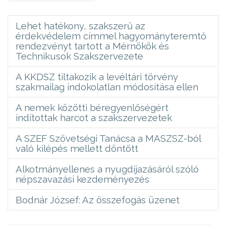
Lehet hatékony, szakszerű az
érdekvédelem címmel hagyományteremtő
rendezvényt tartott a Mérnökök és
Technikusok Szakszervezete
A KKDSZ tiltakozik a levéltári törvény
szakmailag indokolatlan módosítása ellen
A nemek közötti béregyenlőségért
indítottak harcot a szakszervezetek
A SZEF Szövetségi Tanácsa a MASZSZ-ból
való kilépés mellett döntött
Alkotmányellenes a nyugdíjazásáról szóló
népszavazási kezdeményezés
Bodnár József: Az összefogás üzenet