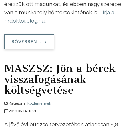
érezzük ott magunkat, és ebben nagy szerepe
van a munkahely hőmérsékletének is –
írja a
hrdoktor.blog.hu
.
BŐVEBBEN ...
MASZSZ: Jön a bérek
visszafogásának
költségvetése
Kategória:
Közlemények
2018.06.14. 18:20
A jövő évi büdzsé tervezetében átlagosan 8,8