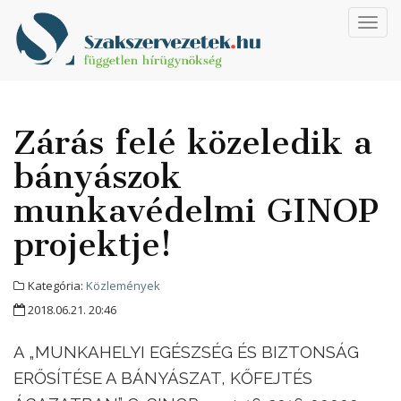
Toggl
navig
Zárás felé közeledik a
bányászok
munkavédelmi GINOP
projektje!
Kategória:
Közlemények
2018.06.21. 20:46
A „MUNKAHELYI EGÉSZSÉG ÉS BIZTONSÁG
ERŐSÍTÉSE A BÁNYÁSZAT, KŐFEJTÉS