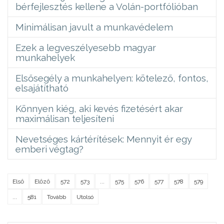
bérfejlesztés kellene a Volán-portfólióban
Minimálisan javult a munkavédelem
Ezek a legveszélyesebb magyar
munkahelyek
Elsősegély a munkahelyen: kötelező, fontos,
elsajátítható
Könnyen kiég, aki kevés fizetésért akar
maximálisan teljesíteni
Nevetséges kártérítések: Mennyit ér egy
emberi végtag?
Első
Előző
572
573
...
575
576
577
578
579
...
581
Tovább
Utolsó