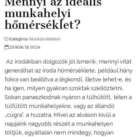
Mennyi az ideális
munkahelyi
hőmérséklet?
Kategória:
Munkásvédelem
2018.06.18. 07:24
Az irodákban dolgozók jól ismerik, mennyi vitát
generálhat az iroda hőmérséklete, például hány
fokra van beállítva a légkondi, illetve lehet-e, és
ha igen, milyen gyakran szoktak szellőztetni.
Sokan panaszkodnak nyáron a túlhűtött, télen a
túlfűtött munkahelyekre, vagy az állandó
„cúgra”, a huzatra. Mivel az alváson kívül a
napjaink nagyobb részét a munkahelyen
töltjük, egyáltalán nem mindegy, hogyan