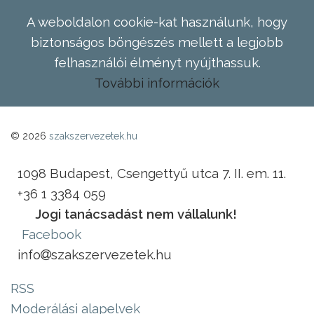
A weboldalon cookie-kat használunk, hogy
biztonságos böngészés mellett a legjobb
felhasználói élményt nyújthassuk.
További információk
© 2026
szakszervezetek.hu
1098 Budapest, Csengettyű utca 7. II. em. 11.
+36 1 3384 059
Jogi tanácsadást nem vállalunk!
Facebook
info
szakszervezetek.hu
RSS
Moderálási alapelvek