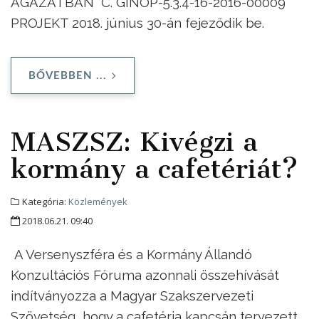
ÁGAZATBAN” C. GINOP-5.3.4-16-2016-00009
PROJEKT 2018. június 30-án fejeződik be.
BŐVEBBEN ...
MASZSZ: Kivégzi a
kormány a cafetériát?
Kategória:
Közlemények
2018.06.21. 09:40
A Versenyszféra és a Kormány Állandó
Konzultációs Fóruma azonnali összehívását
indítványozza a Magyar Szakszervezeti
Szövetség, hogy a cafetéria kapcsán tervezett