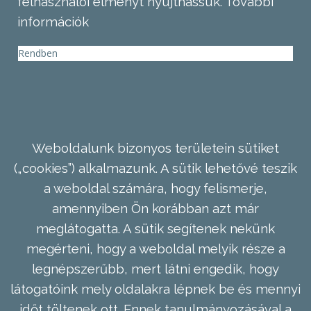
felhasználói élményt nyújthassuk.
További
információk
Rendben
Weboldalunk bizonyos területein sütiket
(„cookies”) alkalmazunk. A sütik lehetővé teszik
a weboldal számára, hogy felismerje,
amennyiben Ön korábban azt már
meglátogatta. A sütik segítenek nekünk
megérteni, hogy a weboldal melyik része a
legnépszerűbb, mert látni engedik, hogy
látogatóink mely oldalakra lépnek be és mennyi
időt töltenek ott. Ennek tanulmányozásával a