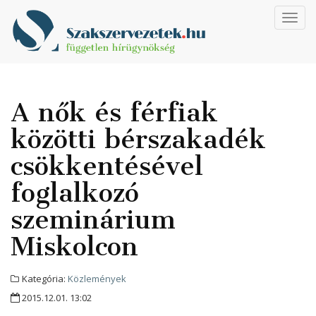
Toggl
navig
A nők és férfiak
közötti bérszakadék
csökkentésével
foglalkozó
szeminárium
Miskolcon
Kategória:
Közlemények
2015.12.01. 13:02