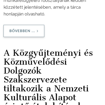
munkafelügyeleti főosztályának kedden
közzétett jelentésében, amely a tárca
honlapján olvasható.
BŐVEBBEN ...
A Közgyűjteményi és
Közművelődési
Dolgozók
Szakszervezete
tiltakozik a Nemzeti
Kulturális Alapot