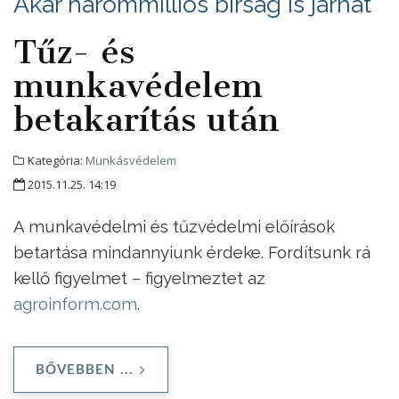
Akár hárommilliós bírság is járhat
Tűz- és
munkavédelem
betakarítás után
Kategória:
Munkásvédelem
2015.11.25. 14:19
A munkavédelmi és tűzvédelmi előírások
betartása mindannyiunk érdeke. Fordítsunk rá
kellő figyelmet – figyelmeztet az
agroinform.com
.
BŐVEBBEN ...