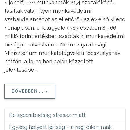
<![endif]-->A munkáltatók 81,4 százalékánál
találtak valamilyen munkavédelmi
szabálytalanságot az ellenőrök az év első kilenc
hónapjában, a felügyelők 363 esetben 85,66
millió forint értékben szabtak ki munkavédelmi
bírságot - olvasható a Nemzetgazdasági
Minisztérium munkafelügyeleti főosztályának
hétfőn, a tárca honlapján közzétett
jelentésében.
BŐVEBBEN ...
Betegszabadság stressz miatt
Egység helyett kétség – a régi dilemmák