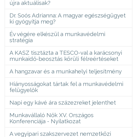
újra aktuálisak?
Dr. Soós Adrianna: A magyar egészségügyet
ki gyógyítja meg?
Év végére elkészül a munkavédelmi
stratégia
A KASZ tisztázta a TESCO-val a karácsonyi
munkaidő-beosztás körüli félreértéseket
A hangzavar és a munkahelyi teljesítmény
Hiányosságokat tártak fel a munkavédelmi
felügyelők
Napi egy kávé ára százezreket jelenthet
Munkavállaló Nők XV. Országos
Konferenciája - Nyilatkozat
A vegyipari szakszervezet nemzetközi