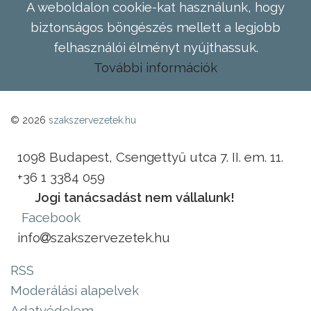
A weboldalon cookie-kat használunk, hogy
biztonságos böngészés mellett a legjobb
felhasználói élményt nyújthassuk.
További információk
© 2026
szakszervezetek.hu
1098 Budapest, Csengettyű utca 7. II. em. 11.
+36 1 3384 059
Jogi tanácsadást nem vállalunk!
Facebook
info
szakszervezetek.hu
RSS
Moderálási alapelvek
Adatvédelem