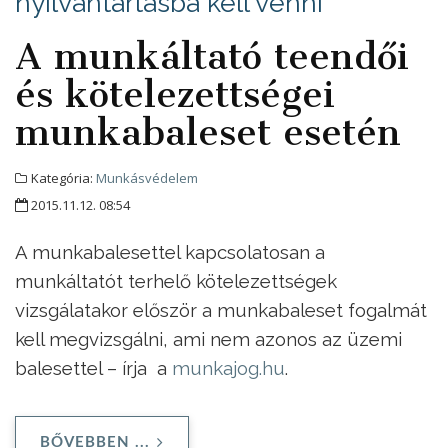
nyilvántartásba kell venni
A munkáltató teendői
és kötelezettségei
munkabaleset esetén
Kategória:
Munkásvédelem
2015.11.12. 08:54
A munkabalesettel kapcsolatosan a
munkáltatót terhelő kötelezettségek
vizsgálatakor először a munkabaleset fogalmát
kell megvizsgálni, ami nem azonos az üzemi
balesettel – írja a
munkajog.hu
.
BŐVEBBEN ...