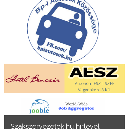
Autonóm ÉSZT-SZEF
Vagyonkezelő Kft.
Szakszervezetek.hu hírlevél