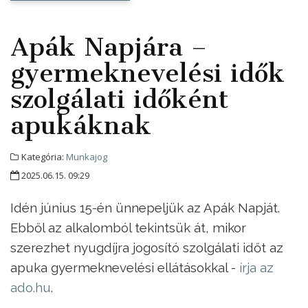
Apák Napjára –
gyermeknevelési idők
szolgálati időként
apukáknak
Kategória:
Munkajog
2025.06.15. 09:29
Idén június 15-én ünnepeljük az Apák Napját.
Ebből az alkalomból tekintsük át, mikor
szerezhet nyugdíjra jogosító szolgálati időt az
apuka gyermeknevelési ellátásokkal -
írja az
ado.hu
.