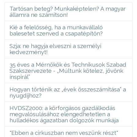
Tartósan beteg? Munkaképtelen? A magyar
államra ne számítson!
Kié a felelősség, ha a munkavállaló
balesetet szenved a csapatépítőn?
Szja: ne hagyja elveszni a személyi
kedvezményt!
35 éves a Mérnökök és Technikusok Szabad
Szakszervezete - „Múltunk kötelez, jövőnk
inspirál”
Hogyan történik az „évek összeszámítása” a
nyugdíjhoz?
HVDSZ2000: a körforgásos gazdálkodás
megvalósulásához elengedhetetlen a
hulladékos ágazatban dolgozók munkája
"Ebben a cirkuszban nem veszünk részt"