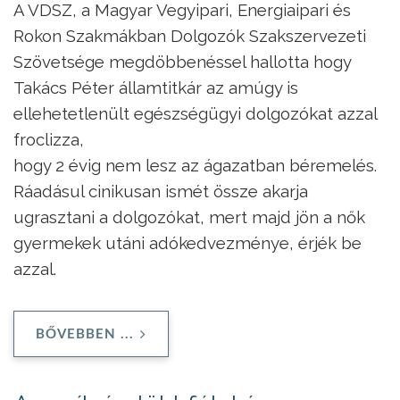
A VDSZ, a Magyar Vegyipari, Energiaipari és
Rokon Szakmákban Dolgozók Szakszervezeti
Szövetsége megdöbbenéssel hallotta hogy
Takács Péter államtitkár az amúgy is
ellehetetlenült egészségügyi dolgozókat azzal
froclizza,
hogy 2 évig nem lesz az ágazatban béremelés.
Ráadásul cinikusan ismét össze akarja
ugrasztani a dolgozókat, mert majd jön a nők
gyermekek utáni adókedvezménye, érjék be
azzal.
BŐVEBBEN ...