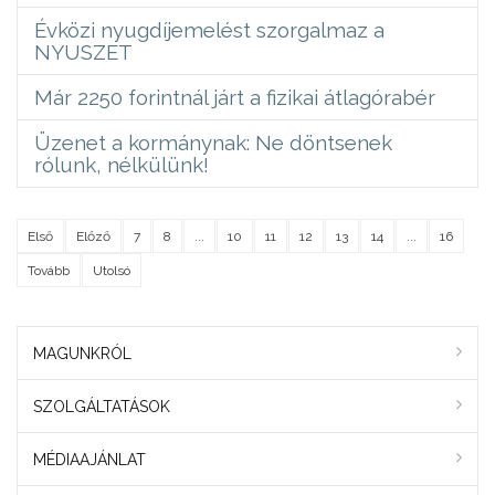
Évközi nyugdíjemelést szorgalmaz a
NYUSZET
Már 2250 forintnál járt a fizikai átlagórabér
Üzenet a kormánynak: Ne döntsenek
rólunk, nélkülünk!
Első
Előző
7
8
...
10
11
12
13
14
...
16
Tovább
Utolsó
MAGUNKRÓL
SZOLGÁLTATÁSOK
MÉDIAAJÁNLAT