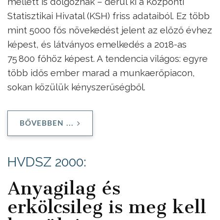
mellett is dolgoznak – derül ki a Központi
Statisztikai Hivatal (KSH) friss adataiból. Ez több
mint 5000 fős növekedést jelent az előző évhez
képest, és látványos emelkedés a 2018-as
75 800 főhöz képest. A tendencia világos: egyre
több idős ember marad a munkaerőpiacon,
sokan közülük kényszerűségből.
BŐVEBBEN ...
HVDSZ 2000:
Anyagilag és
erkölcsileg is meg kell