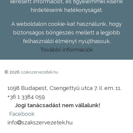
keresett információt, és figyelemmel kísérik
hirdetéseink hatékonyságát.
A weboldalon cookie-kat használunk, hogy
biztonságos böngészés mellett a legjobb
felhasználói élményt nyújthassuk.
További információk
© 2026
szakszervezetek.hu
1098 Budapest, Csengettyű utca 7. II. em. 11.
+36 1 3384 059
Jogi tanácsadást nem vállalunk!
Facebook
info
szakszervezetek.hu