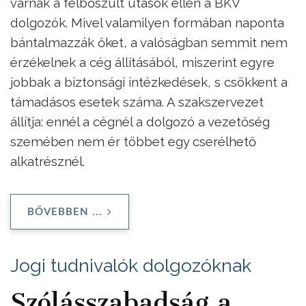
várnak a felbőszült utasok ellen a BKV
dolgozók. Mivel valamilyen formában naponta
bántalmazzák őket, a valóságban semmit nem
érzékelnek a cég állításából, miszerint egyre
jobbak a biztonsági intézkedések, s csökkent a
támadásos esetek száma. A szakszervezet
állítja: ennél a cégnél a dolgozó a vezetőség
szemében nem ér többet egy cserélhető
alkatrésznél.
BŐVEBBEN ...
Jogi tudnivalók dolgozóknak
Szólásszabadság a