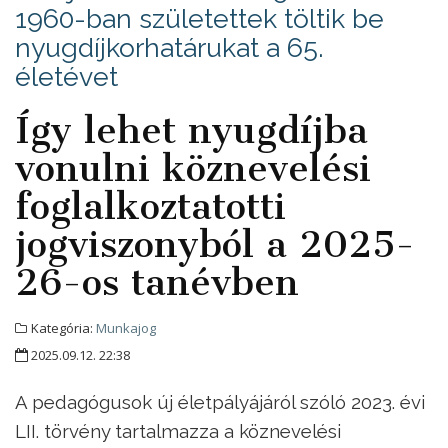
1960-ban születettek töltik be
nyugdíjkorhatárukat a 65.
életévet
Így lehet nyugdíjba
vonulni köznevelési
foglalkoztatotti
jogviszonyból a 2025-
26-os tanévben
Kategória:
Munkajog
2025.09.12. 22:38
A pedagógusok új életpályájáról szóló 2023. évi
LII. törvény tartalmazza a köznevelési