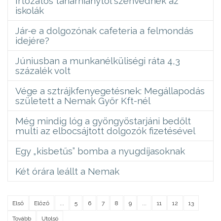
Irtózatos tanárhiánytól szenvednek az
iskolák
Jár-e a dolgozónak cafeteria a felmondás
idejére?
Júniusban a munkanélküliségi ráta 4,3
százalék volt
Vége a sztrájkfenyegetésnek: Megállapodás
született a Nemak Győr Kft-nél
Még mindig lóg a gyöngyöstarjáni bedőlt
multi az elbocsájtott dolgozók fizetésével
Egy „kisbetűs” bomba a nyugdíjasoknak
Két órára leállt a Nemak
Első
Előző
...
5
6
7
8
9
...
11
12
13
Tovább
Utolsó