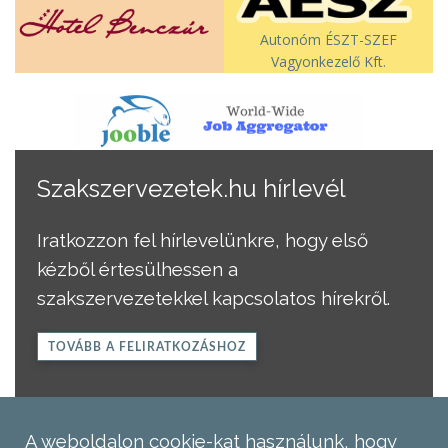
Autonóm ÉSZT-SZEF
Vagyonkezelő Kft.
Szakszervezetek.hu hírlevél
Iratkozzon fel hírlevelünkre, hogy első
kézből értesülhessen a
szakszervezetekkel kapcsolatos hírekről.
TOVÁBB A FELIRATKOZÁSHOZ
A weboldalon cookie-kat használunk, hogy