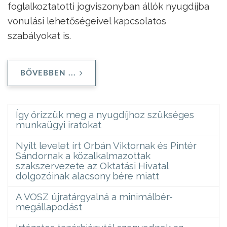
foglalkoztatotti jogviszonyban állók nyugdíjba
vonulási lehetőségeivel kapcsolatos
szabályokat is.
BŐVEBBEN ...
Így őrizzük meg a nyugdíjhoz szükséges
munkaügyi iratokat
Nyílt levelet írt Orbán Viktornak és Pintér
Sándornak a közalkalmazottak
szakszervezete az Oktatási Hivatal
dolgozóinak alacsony bére miatt
A VOSZ újratárgyalná a minimálbér-
megállapodást