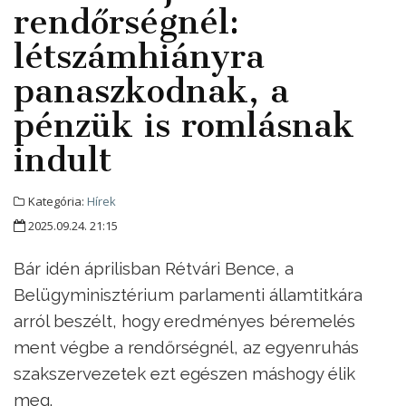
rendőrségnél:
létszámhiányra
panaszkodnak, a
pénzük is romlásnak
indult
Kategória:
Hírek
2025.09.24. 21:15
Bár idén áprilisban Rétvári Bence, a
Belügyminisztérium parlamenti államtitkára
arról beszélt, hogy eredményes béremelés
ment végbe a rendőrségnél, az egyenruhás
szakszervezetek ezt egészen máshogy élik
meg.