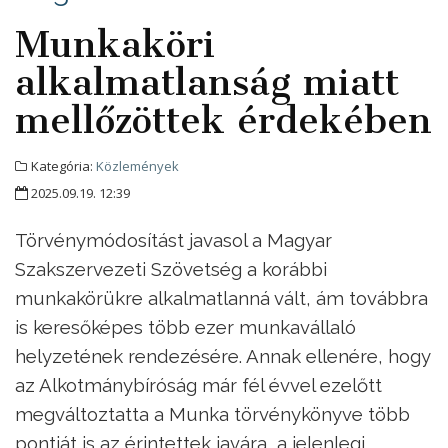
Munkaköri
alkalmatlanság miatt
mellőzöttek érdekében
Kategória:
Közlemények
2025.09.19. 12:39
Törvénymódosítást javasol a Magyar
Szakszervezeti Szövetség a korábbi
munkakörükre alkalmatlanná vált, ám továbbra
is keresőképes több ezer munkavállaló
helyzetének rendezésére. Annak ellenére, hogy
az Alkotmánybíróság már fél évvel ezelőtt
megváltoztatta a Munka törvénykönyve több
pontját is az érintettek javára, a jelenlegi