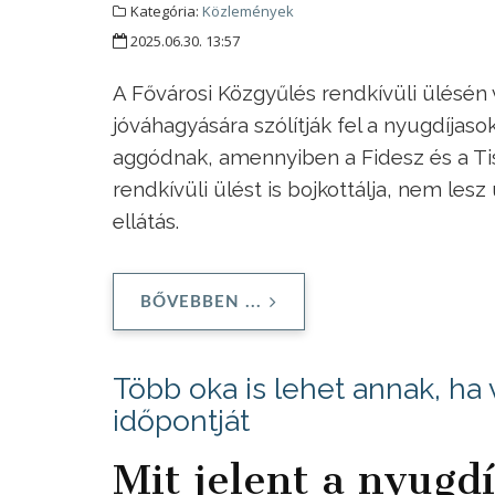
Kategória:
Közlemények
2025.06.30. 13:57
A Fővárosi Közgyűlés rendkívüli ülésén 
jóváhagyására szólítják fel a nyugdíjaso
aggódnak, amennyiben a Fidesz és a Tisza
rendkívüli ülést is bojkottálja, nem lesz
ellátás.
BŐVEBBEN ...
Több oka is lehet annak, ha 
időpontját
Mit jelent a nyugdí