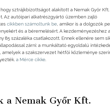
 hogy sztrájkbizottságot alakított a Nemak Győr Kft.
t. Az autóipari alkatrészgyártó üzemben zajló
tes
cikkben számoltunk be
, amikor is a dolgozók pe
ményekért és a béremelésért. A kezdeményezéshez 
y 85 százaléka csatlakozott. Ennek ellenére sem si
llapodással zárni: a munkáltató egyoldalú intézked
t, amelyek a szakszervezet hétfői közleménye szeri
yezték.
a Mérce cikke
.
ek a Nemak Győr Kft.