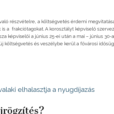
való részvételre, a költségvetés érdemi megvitatás
k is a frakciótagokat. A korosztályt képviselő szerve
 képviselői a június 25-ei után a mai – június 30-a
 új költségvetés és veszélybe kerül a fővárosi idősüg
valaki elhalasztja a nyugdíjazás
jrögzítés?