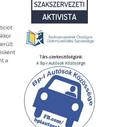
tíciót
akkor
került
ésként
Társ-szerkesztőségünk:
nt a
A Bp-i Autósok Közössége