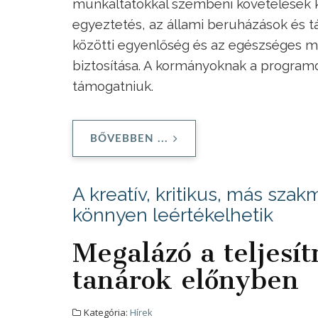
munkáltatókkal szembeni követelések k
egyeztetés, az állami beruházások és t
közötti egyenlőség és az egészséges 
biztosítása. A kormányoknak a programot
támogatniuk.
BŐVEBBEN ...
A kreatív, kritikus, más sz
könnyen leértékelhetik
Megalázó a teljesí
tanárok előnyben
Kategória:
Hírek