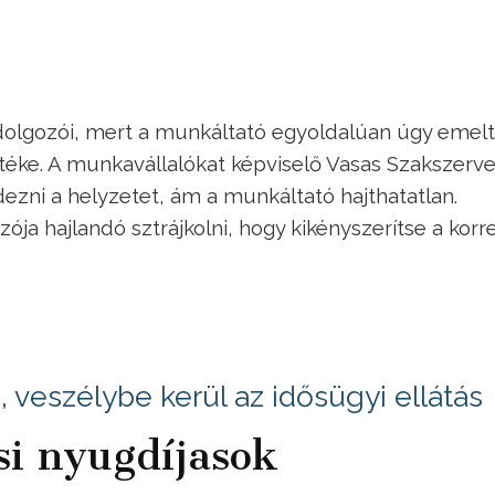
 dolgozói, mert a munkáltató egyoldalúan úgy emelt
rtéke. A munkavállalókat képviselő Vasas Szakszerv
ezni a helyzetet, ám a munkáltató hajthatatlan.
ja hajlandó sztrájkolni, hogy kikényszerítse a korre
 veszélybe kerül az idősügyi ellátás
si nyugdíjasok