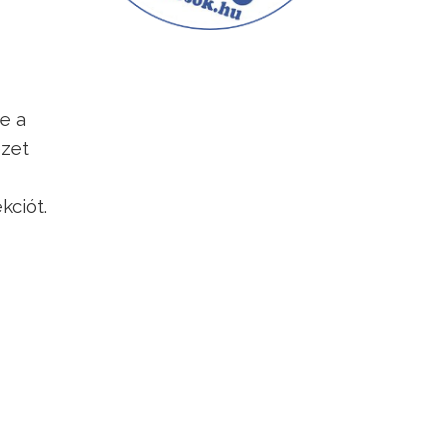
e a
ezet
kciót.