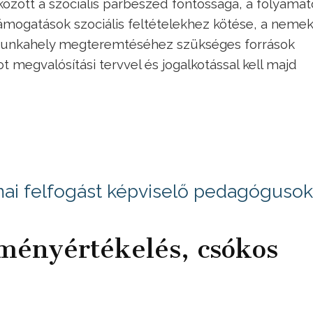
özött a szociális párbeszéd fontossága, a folyamat
ámogatások szociális feltételekhez kötése, a neme
munkahely megteremtéséhez szükséges források
 megvalósítási tervvel és jogalkotással kell majd
akmai felfogást képviselő pedagógusok
tményértékelés, csókos