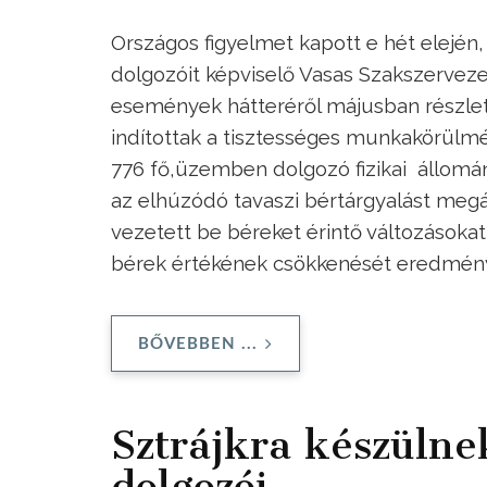
Országos figyelmet kapott e hét elején,
dolgozóit képviselő Vasas Szakszerveze
események hátteréről májusban részle
indítottak a tisztességes munkakörül
776 fő,üzemben dolgozó fizikai állomán
az elhúzódó tavaszi bértárgyalást megá
vezetett be béreket érintő változásoka
bérek értékének csökkenését eredmén
BŐVEBBEN ...
Sztrájkra készüln
dolgozói