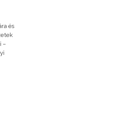
ára és
zetek
i –
yi