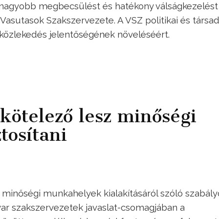
t, nagyobb megbecsülést és hatékony válságkezelést –
a Vasutasok Szakszervezete. A VSZ politikai és társa
 közlekedés jelentőségének növeléséért.
kötelező lesz minőségi
tosítani
 minőségi munkahelyek kialakításáról szóló szabály
gyar szakszervezetek javaslat-csomagjában a