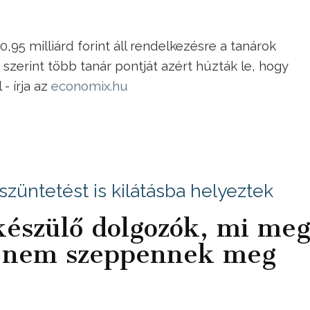
95 milliárd forint áll rendelkezésre a tanárok
zerint több tanár pontját azért húzták le, hogy
- írja az
economix.hu
züntetést is kilátásba helyeztek
 készülő dolgozók, mi me
e nem szeppennek meg