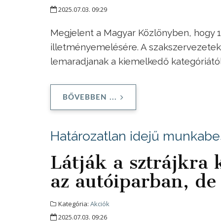
2025.07.03. 09:29
Megjelent a Magyar Közlönyben, hogy 10,
illetményemelésére. A szakszervezetek s
lemaradjanak a kiemelkedő kategóriától 
BŐVEBBEN ...
Határozatlan idejű munkabes
Látják a sztrájkra
az autóiparban, d
Kategória:
Akciók
2025.07.03. 09:26