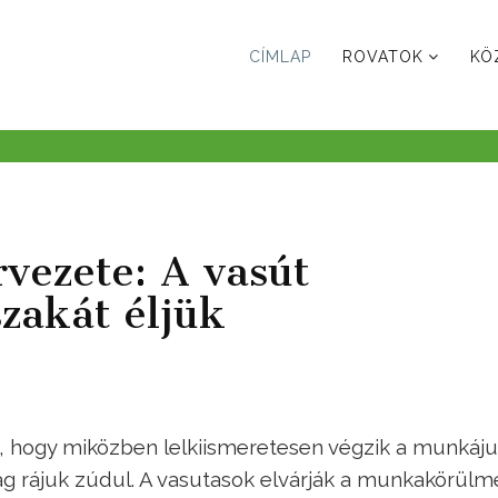
CÍMLAP
ROVATOK
KÖ
vezete: A vasút
szakát éljük
, hogy miközben lelkiismeretesen végzik a munkáju
rag rájuk zúdul. A vasutasok elvárják a munkakörül