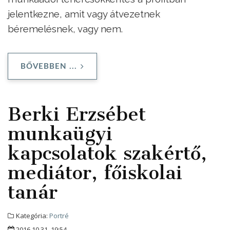
jelentkezne, amit vagy átvezetnek
béremelésnek, vagy nem.
BŐVEBBEN ...
Berki Erzsébet
munkaügyi
kapcsolatok szakértő,
mediátor, főiskolai
tanár
Kategória:
Portré
2016.10.31. 19:54