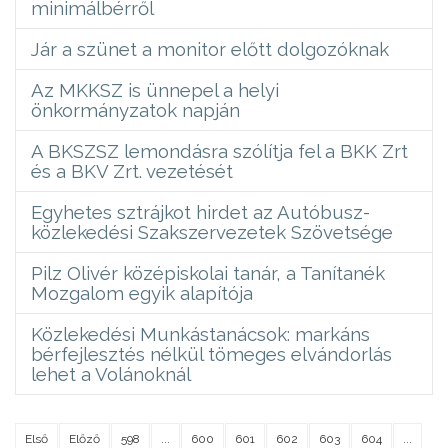
minimálbérről
Jár a szünet a monitor előtt dolgozóknak
Az MKKSZ is ünnepel a helyi
önkormányzatok napján
A BKSZSZ lemondásra szólítja fel a BKK Zrt
és a BKV Zrt. vezetését
Egyhetes sztrájkot hirdet az Autóbusz-
közlekedési Szakszervezetek Szövetsége
Pilz Olivér középiskolai tanár, a Tanítanék
Mozgalom egyik alapítója
Közlekedési Munkástanácsok: markáns
bérfejlesztés nélkül tömeges elvándorlás
lehet a Volánoknál
Első
Előző
598
...
600
601
602
603
604
...