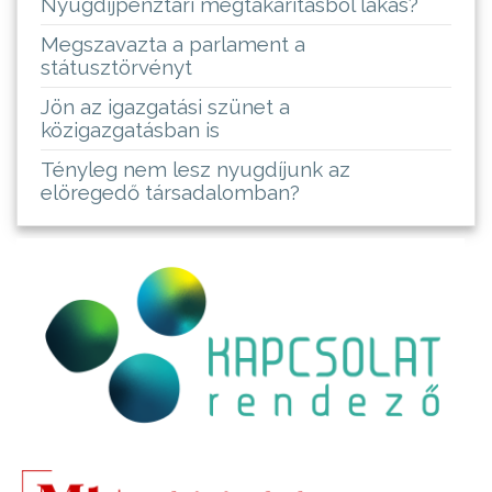
Nyugdíjpénztári megtakarításból lakás?
Megszavazta a parlament a
státusztörvényt
Jön az igazgatási szünet a
közigazgatásban is
Tényleg nem lesz nyugdíjunk az
elöregedő társadalomban?