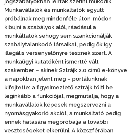
jogszabályokban leírtak szerint működik.
Munkavállalók és munkáltatók együtt
próbálnak meg mindenféle úton-módon
kibújni a szabályok alól, ráadásul a
munkáltatók sehogy sem szankcionálják
szabálytalankodó társaikat, pedig ők így
illegális versenyelőnyre tesznek szert. A
munkaügyi kutatóként ismertté vált
szakember – akinek Sztrájk 2.0 című e-könyve
a napokban jelent meg – portálunknak
kifejtette: a figyelmeztető sztrájk tölti be
leginkább a funkcióját, megmutatja, hogy a
munkavállalók képesek megszervezni a
nyomásgyakorló akciót, a munkáltató pedig
ennek hatására megpróbálja a további
veszteségeket elkerülni. A közszférában