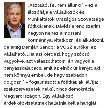
„Asztaltól fel nem állunk!” – ez a
filozófiája a Vállalkozók és
Munkáltatók Országos Szövetsége
főtitkárának. Dávid Ferenc szerint
nagyon nehéz a mostani
kormánnyal vitatkozni és alkudozni,
de amíg Demján Sándor a VOSZ elnöke, ez
vállalható. „Ha azt kérdezi, hogy szócső
vagyok-e, azt válaszolhatom, én vagyok a
bányászkalapács, amit az elnök úr irányít, aki
nem könnyű ember, de hagy szabadon
dolgozni” – fogalmazott a főtitkár, aki állítja:
szakszervezetek nélkül nincs demokrácia
Magyarországon. Egy vállalkozói
érdekképviseletnek hallatnia kell a hangját,