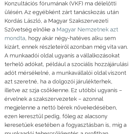
Konzultációs fórumának (VKF) ma délelőtti
ülésén. Az egyébként zárt tanácskozás után
Kordás László, a Magyar Szakszervezeti
Szövetség elnöke a
Magyar Nemzetnek azt
mondta
, hogy akár négy-hatéves alku sem
kizárt, ennek részleteiről azonban még vita van.
A munkaadói oldal ugyanis a vállalkozásokat
terhelő adókat, például a szociális hozzájárulási
adót mérsékelné, a munkavállalói oldal viszont
azt szeretné, ha a dolgozói járulékterhek,
illetve az szja csökkenne. Ez utóbbi ugyanis –
érvelnek a szakszervezetek – azonnal
megjelenne a nettó bérek növekedésében,
ezen keresztül pedig, főleg az alacsony
keresetűek esetében a fogyasztásban is, míg a
munkaadói tehercsökkentés a profitban