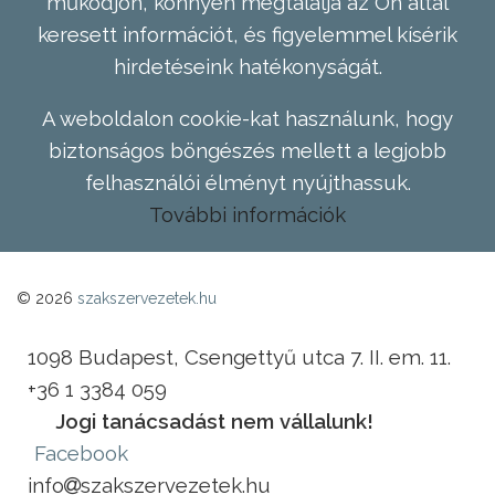
működjön, könnyen megtalálja az Ön által
keresett információt, és figyelemmel kísérik
hirdetéseink hatékonyságát.
A weboldalon cookie-kat használunk, hogy
biztonságos böngészés mellett a legjobb
felhasználói élményt nyújthassuk.
További információk
© 2026
szakszervezetek.hu
1098 Budapest, Csengettyű utca 7. II. em. 11.
+36 1 3384 059
Jogi tanácsadást nem vállalunk!
Facebook
info
szakszervezetek.hu