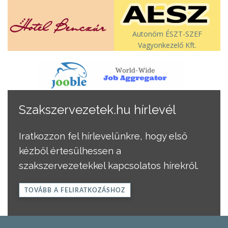
Autonóm ÉSZT-SZEF
Vagyonkezelő Kft.
Szakszervezetek.hu hírlevél
Iratkozzon fel hírlevelünkre, hogy első
kézből értesülhessen a
szakszervezetekkel kapcsolatos hírekről.
TOVÁBB A FELIRATKOZÁSHOZ