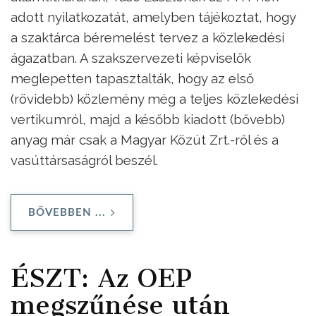
adott nyilatkozatát, amelyben tájékoztat, hogy
a szaktárca béremelést tervez a közlekedési
ágazatban. A szakszervezeti képviselők
meglepetten tapasztalták, hogy az első
(rövidebb) közlemény még a teljes közlekedési
vertikumról, majd a később kiadott (bővebb)
anyag már csak a Magyar Közút Zrt.-ről és a
vasúttársaságról beszél.
BŐVEBBEN ...
ÉSZT: Az OEP
megszűnése után