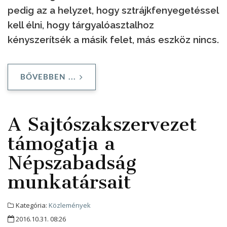
pedig az a helyzet, hogy sztrájkfenyegetéssel
kell élni, hogy tárgyalóasztalhoz
kényszerítsék a másik felet, más eszköz nincs.
BŐVEBBEN ...
A Sajtószakszervezet
támogatja a
Népszabadság
munkatársait
Kategória:
Közlemények
2016.10.31. 08:26