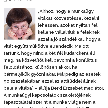
„Ahhoz, hogy a munkaügyi
vitákat közvetítéssel kezelni
lehessen, azokat nyíltan fel
kellene vállalniuk a feleknek,
azzal a jó szándékkal, hogy a
vitát együttműködve elrendezik. Ma ott
tartunk, hogy mind a két fél kudarcként éli
meg, ha közvetítőt kell bevonni a konfliktus
feloldásához, különösen akkor, ha
bármelyikük győzni akar. Márpedig az esetek
90 százalékában ezzel az attitűddel állnak
bele a vitába” – állítja Berki Erzsébet mediátor.
A munkaügyi kapcsolatok szakértőjének
tapasztalatai szerint a munka világa nem a