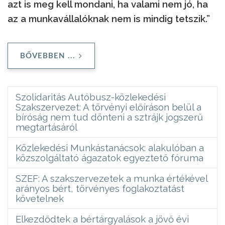
azt is meg kell mondani, ha valami nem jó, ha
az a munkavállalóknak nem is mindig tetszik.”
BŐVEBBEN ...
Szolidaritás Autóbusz-közlekedési
Szakszervezet: A törvényi előíráson belül a
bíróság nem tud dönteni a sztrájk jogszerű
megtartásáról
Közlekedési Munkástanácsok: alakulóban a
közszolgáltató ágazatok egyeztető fóruma
SZEF: A szakszervezetek a munka értékével
arányos bért, törvényes foglakoztatást
követelnek
Elkezdődtek a bértárgyalások a jövő évi