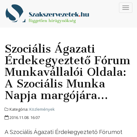
Toggl
navig
Szociális Ágazati
Érdekegyeztető Fórum
Munkavállalói Oldala:
A Szociális Munka
Napja margójára…
Kategória:
Közlemények
2016.11.08. 16:07
A Szociális Ágazati Érdekegyeztető Fórumot