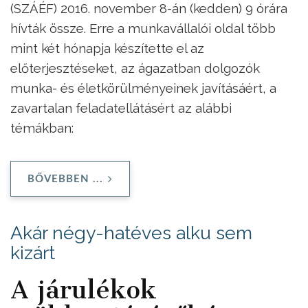
(SZÁÉF) 2016. november 8-án (kedden) 9 órára
hívták össze. Erre a munkavállalói oldal több
mint két hónapja készítette el az
előterjesztéseket, az ágazatban dolgozók
munka- és életkörülményeinek javításáért, a
zavartalan feladatellátásért az alábbi
témákban:
BŐVEBBEN ...
Akár négy-hatéves alku sem
kizárt
A járulékok