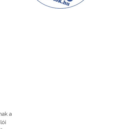
nak a
lói