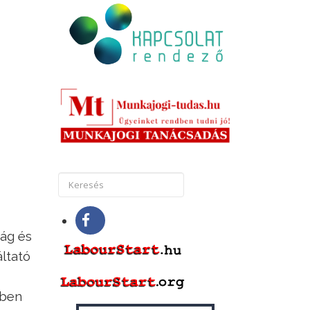
ság és
áltató
sben