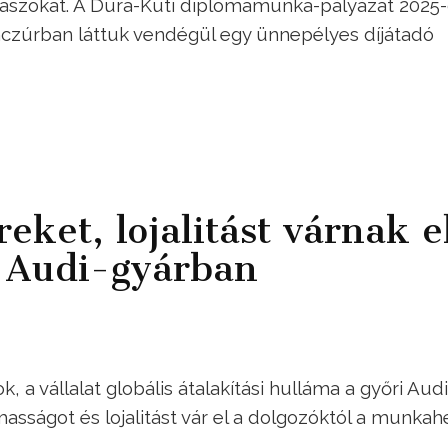
álaszokat. A Dura-Kuti diplomamunka-pályázat 2025
Benczúrban láttuk vendégül egy ünnepélyes díjátadó
eket, lojalitást várnak e
i Audi-gyárban
, a vállalat globális átalakítási hulláma a győri Audi
masságot és lojalitást vár el a dolgozóktól a munkah