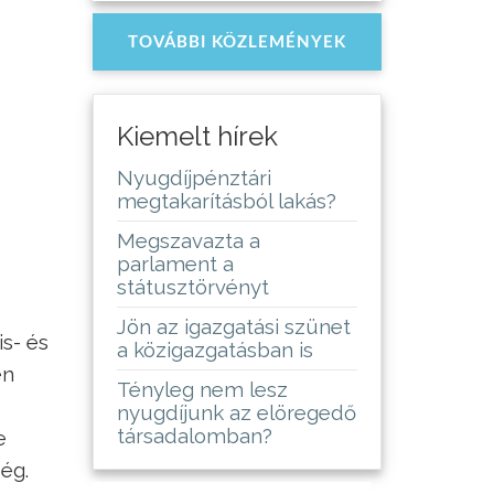
TOVÁBBI KÖZLEMÉNYEK
Kiemelt hírek
Nyugdíjpénztári
megtakarításból lakás?
Megszavazta a
parlament a
státusztörvényt
Jön az igazgatási szünet
is- és
a közigazgatásban is
en
Tényleg nem lesz
nyugdíjunk az elöregedő
társadalomban?
e
ég.