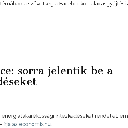
A témában a szövetség a Facebookon aláírásgyűjtési 
ce: sorra jelentik be a
déseket
y energiatakarékossági intézkedéseket rendel el, em
 -
írja az economix.hu
.