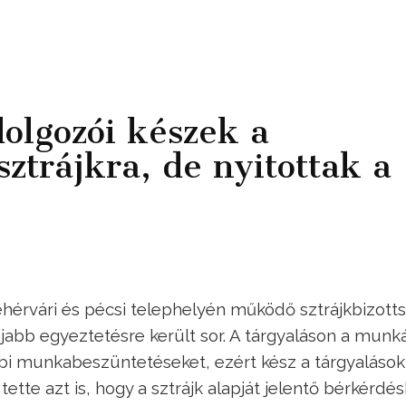
olgozói készek a
sztrájkra, de nyitottak a
hérvári és pécsi telephelyén működő sztrájkbizott
újabb egyeztetésre került sor. A tárgyaláson a munk
ábbi munkabeszüntetéseket, ezért kész a tárgyalások
ette azt is, hogy a sztrájk alapját jelentő bérkérdé