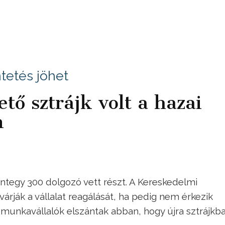
etés jöhet
tő sztrájk volt a hazai
n
ntegy 300 dolgozó vett részt. A Kereskedelmi
árják a vállalat reagálását, ha pedig nem érkezik
a munkavállalók elszántak abban, hogy újra sztrájkb