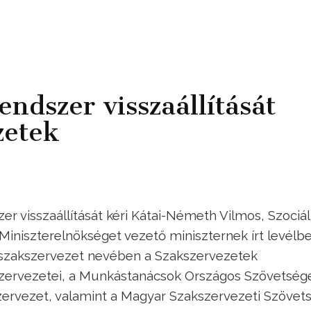
endszer visszaállítását
zetek
r visszaállítását kéri Kátai-Németh Vilmos, Szociál
 Miniszterelnökséget vezető miniszternek írt levélb
 szakszervezet nevében a Szakszervezetek
zervezetei, a Munkástanácsok Országos Szövetség
zervezet, valamint a Magyar Szakszervezeti Szövets