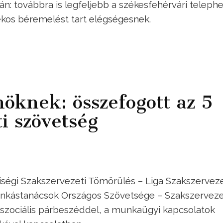
ján: továbbra is legfeljebb a székesfehérvári teleph
lékos béremelést tart elégségesnek.
nöknek: összefogott az 5
i szövetség
iségi Szakszervezeti Tömörülés – Liga Szakszervez
nkástanácsok Országos Szövetsége – Szakszervez
szociális párbeszéddel, a munkaügyi kapcsolatok