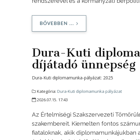
rendszerével és a kormányzati bérpolit
BŐVEBBEN ...
Dura-Kuti diplom
díjátadó ünnepség
Dura-Kuti diplomamunka-pályázat:
2025
Kategória:
Dura-Kuti diplomamunka pályázat
2026.07.15. 17:43
Az Értelmiségi Szakszervezeti Tömörülés
szakembereit. Kiemelten fontos számun
fiataloknak, akik diplomamunkájukban a