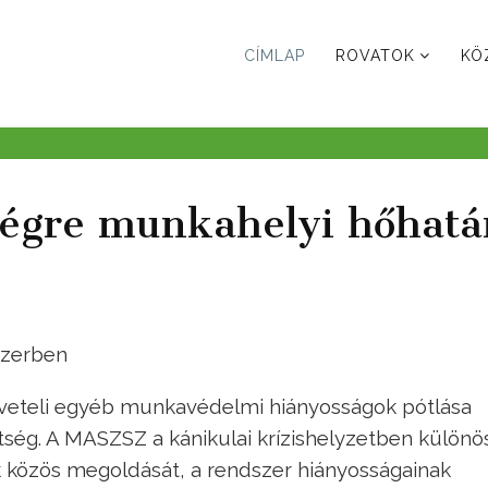
CÍMLAP
ROVATOK
KÖ
égre munkahelyi hőhatá
szerben
öveteli egyéb munkavédelmi hiányosságok pótlása
tség. A MASZSZ a kánikulai krízishelyzetben különö
közös megoldását, a rendszer hiányosságainak