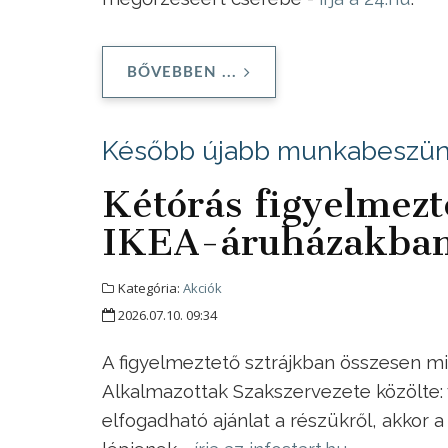
BŐVEBBEN ...
Később újabb munkabeszünt
Kétórás figyelmezte
IKEA-áruházakba
Kategória:
Akciók
2026.07.10. 09:34
A figyelmeztető sztrájkban összesen mi
Alkalmazottak Szakszervezete közölte: v
elfogadható ajánlat a részükről, akkor 