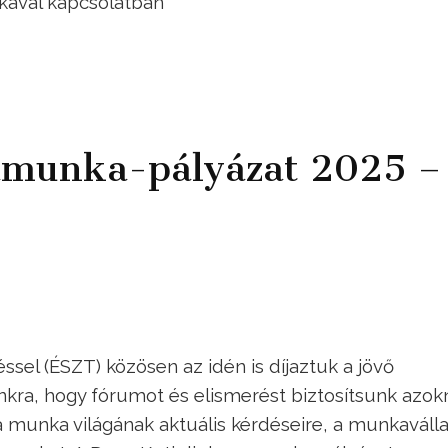
ikával kapcsolatban
amunka-pályázat 2025 –
sel (ÉSZT) közösen az idén is díjaztuk a jövő
kra, hogy fórumot és elismerést biztosítsunk azok
 munka világának aktuális kérdéseire, a munkaválla