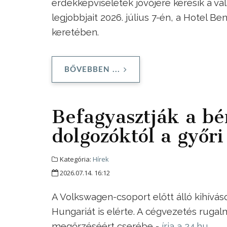
érdekképviseletek jövőjére keresik a v
legjobbjait 2026. július 7-én, a Hotel 
keretében.
BŐVEBBEN ...
Befagyasztják a bér
dolgozóktól a győr
Kategória:
Hírek
2026.07.14. 16:12
A Volkswagen-csoport előtt álló kihívások
Hungariát is elérte. A cégvezetés rugal
megőrzéséért cserébe -
írja a 24.hu
.