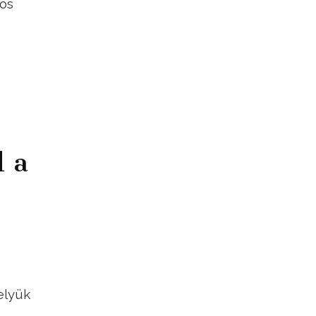
-ös
l a
elyük