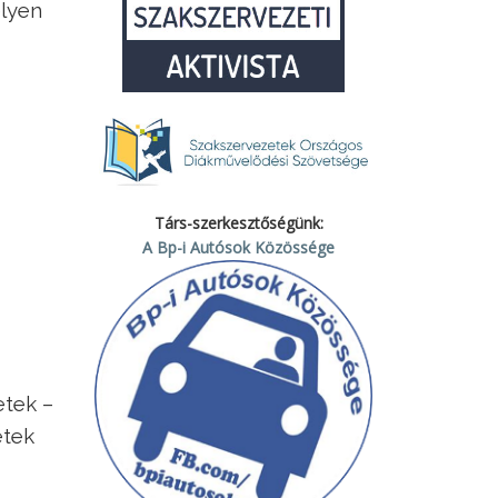
elyen
Társ-szerkesztőségünk:
A Bp-i Autósok Közössége
etek –
etek