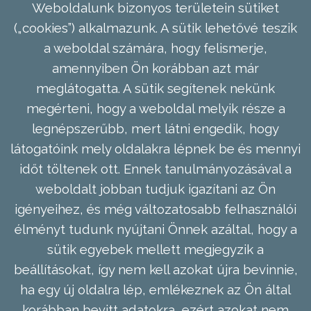
Weboldalunk bizonyos területein sütiket
(„cookies”) alkalmazunk. A sütik lehetővé teszik
a weboldal számára, hogy felismerje,
amennyiben Ön korábban azt már
meglátogatta. A sütik segítenek nekünk
megérteni, hogy a weboldal melyik része a
legnépszerűbb, mert látni engedik, hogy
látogatóink mely oldalakra lépnek be és mennyi
időt töltenek ott. Ennek tanulmányozásával a
weboldalt jobban tudjuk igazítani az Ön
igényeihez, és még változatosabb felhasználói
élményt tudunk nyújtani Önnek azáltal, hogy a
sütik egyebek mellett megjegyzik a
beállításokat, így nem kell azokat újra bevinnie,
ha egy új oldalra lép, emlékeznek az Ön által
korábban bevitt adatokra, ezért azokat nem