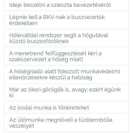
Ideje beszélni a szieszta bevezetéséről
Lépnie kell a BKV-nak a buszvezetők
érdekében
Hőleváltási rendszer segít a hőgutával
küzdő buszsofőröknek
A menetrend felfüggesztését kéri a
szakszervezet a hőség miatt
A hőségriadó alatt fokozott munkavédelmi
ellenőrzésekre készül a hatóság
Már az ókori görögök is, avagy: ezért égünk
ki
Az irodai munka is tönkretehet
Az ülőmunka megnöveli a tüdőembólia
veszélyét