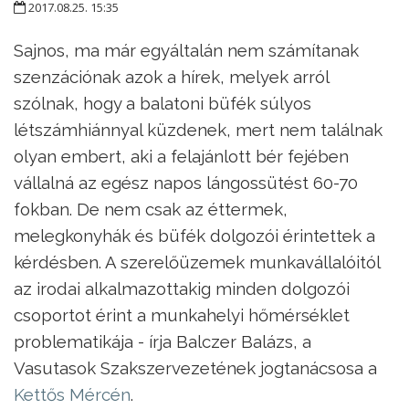
2017.08.25. 15:35
Sajnos, ma már egyáltalán nem számítanak
szenzációnak azok a hírek, melyek arról
szólnak, hogy a balatoni büfék súlyos
létszámhiánnyal küzdenek, mert nem találnak
olyan embert, aki a felajánlott bér fejében
vállalná az egész napos lángossütést 60-70
fokban. De nem csak az éttermek,
melegkonyhák és büfék dolgozói érintettek a
kérdésben. A szerelőüzemek munkavállalóitól
az irodai alkalmazottakig minden dolgozói
csoportot érint a munkahelyi hőmérséklet
problematikája - írja Balczer Balázs, a
Vasutasok Szakszervezetének jogtanácsosa a
Kettős Mércén
.