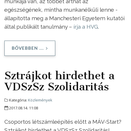
munkája van, az többet árthat az
egészségének, mintha munkanélküli lenne -
állapította meg a Manchesteri Egyetem kutatói
által publikált tanulmány –
írja a HVG
.
BŐVEBBEN ...
Sztrájkot hirdethet a
VDSzSz Szolidaritás
Kategória:
Közlemények
2017.08.14. 11:08
Csoportos létszámleépítés előtt a MÁV-Start?
Sztrájkot hirdethet a VDSzSz Szolidaritás!