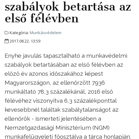
szabályok betartása az
első félévben
Kategória:
Munkásvédelem
2017.08.22. 13:59
Enyhe javulás tapasztalható a munkavédelmi
szabályok betartásában az első félévben az
előző év azonos időszakához képest
Magyarországon, az ellenőrzött 7936
munkáltató 78,3 százalékánál, 2016 első
félévéhez viszonyítva 6,3 százalékponttal
kevesebbnél találtak szabálytalanságot az
ellenőrök - ismerteti jelentésében a
Nemzetgazdasági Minisztérium (NGM)
munkafelügyeleti főosztálya a tárca honlapján.