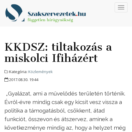
Toggl
navig
KKDSZ: tiltakozás a
miskolci Ifiházért
Kategória:
Közlemények
2017.08.30. 19:44
„Gyalázat, ami a művelődés területén történik.
Évről-évre mindig csak egy kicsit vesz vissza a
politika a támogatásból, csökkent, átad
funkciót, összevon és átszervez, aminek a
következménye mindig az, hogy a helyzet még