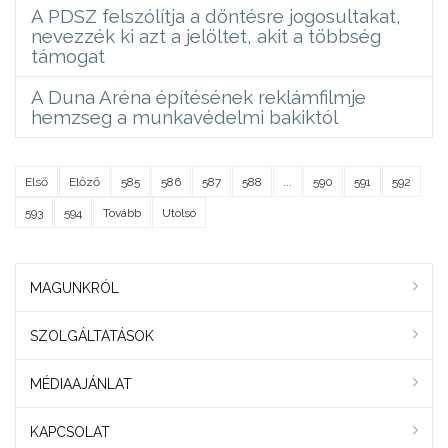
A PDSZ felszólítja a döntésre jogosultakat,
nevezzék ki azt a jelöltet, akit a többség
támogat
A Duna Aréna építésének reklámfilmje
hemzseg a munkavédelmi bakiktól
Első
Előző
585
586
587
588
...
590
591
592
593
594
Tovább
Utolsó
MAGUNKRÓL
SZOLGÁLTATÁSOK
MÉDIAAJÁNLAT
KAPCSOLAT