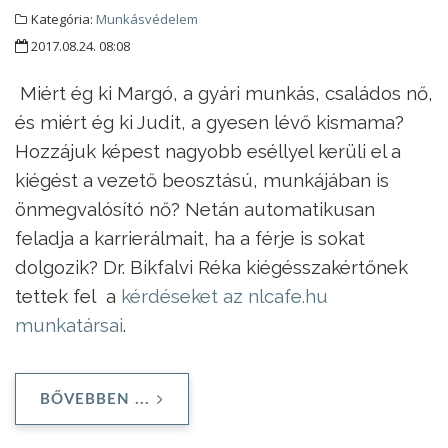
Kategória:
Munkásvédelem
2017.08.24. 08:08
Miért ég ki Margó, a gyári munkás, családos nő,
és miért ég ki Judit, a gyesen lévő kismama?
Hozzájuk képest nagyobb eséllyel kerüli el a
kiégést a vezető beosztású, munkájában is
önmegvalósító nő? Netán automatikusan
feladja a karrierálmait, ha a férje is sokat
dolgozik? Dr. Bikfalvi Réka kiégésszakértőnek
tettek fel a
kérdéseket az nlcafe.hu
munkatársai
.
BŐVEBBEN ...