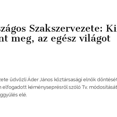
ágos Szakszervezete: Ki
nt meg, az egész világot
e üdvözli Áder János köztársasági elnök döntését
n elfogadott kéményseprésről szóló Tv. módosítását
ggyűlés elé.