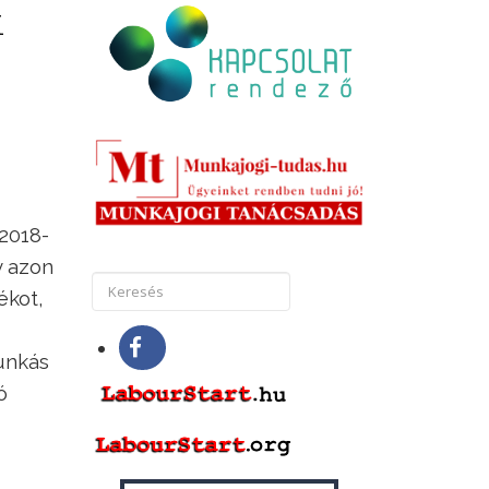
k
2018-
y azon
ékot,
unkás
ó