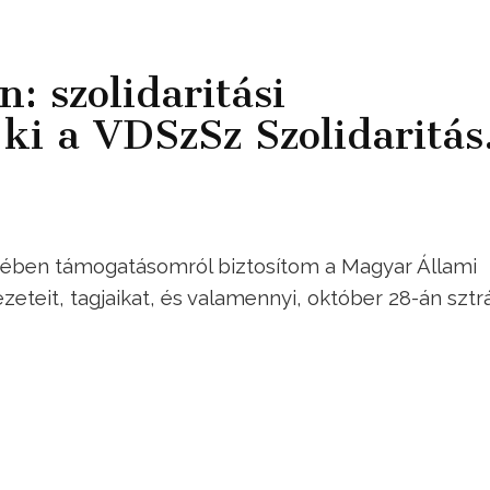
: szolidaritási
 ki a VDSzSz Szolidaritás
vében támogatásomról biztosítom a Magyar Állami
eteit, tagjaikat, és valamennyi, október 28-án sztr