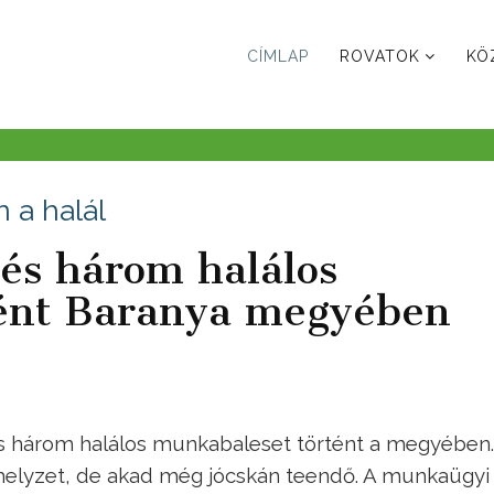
CÍMLAP
ROVATOK
KÖ
 a halál
és három halálos
tént Baranya megyében
 három halálos munkabaleset történt a megyében.
elyzet, de akad még jócskán teendő. A munkaügyi