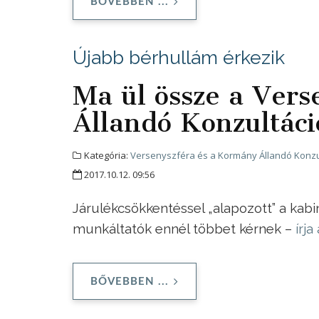
BŐVEBBEN ...
Újabb bérhullám érkezik
Ma ül össze a Ver
Állandó Konzultác
Kategória:
Versenyszféra és a Kormány Állandó Konzu
2017.10.12. 09:56
Járulékcsökkentéssel „alapozott” a kab
munkáltatók ennél többet kérnek –
írj
BŐVEBBEN ...