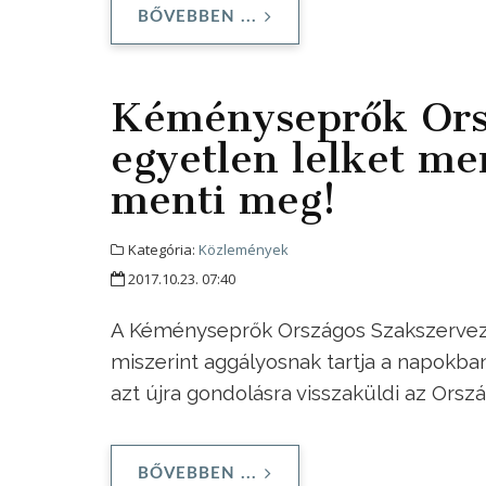
BŐVEBBEN ...
Kéményseprők Orsz
egyetlen lelket me
menti meg!
Kategória:
Közlemények
2017.10.23. 07:40
A Kéményseprők Országos Szakszervezet
miszerint aggályosnak tartja a napokba
azt újra gondolásra visszaküldi az Orszá
BŐVEBBEN ...