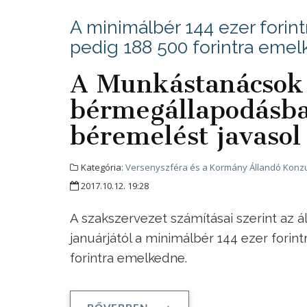
A minimálbér 144 ezer forin
pedig 188 500 forintra eme
A Munkástanácsok 
bérmegállapodásba
béremelést javasol
Kategória:
Versenyszféra és a Kormány Állandó Konzu
2017.10.12. 19:28
A szakszervezet számításai szerint az 
januárjától a minimálbér 144 ezer fori
forintra emelkedne.