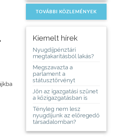
TOVÁBBI KÖZLEMÉNYEK
.
Kiemelt hírek
Nyugdíjpénztári
megtakarításból lakás?
Megszavazta a
parlament a
státusztörvényt
ájkba
Jön az igazgatási szünet
a közigazgatásban is
Tényleg nem lesz
nyugdíjunk az elöregedő
társadalomban?