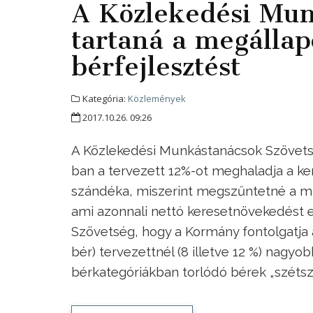
A Közlekedési Mu
tartaná a megálla
bérfejlesztést
Kategória:
Közlemények
2017.10.26. 09:26
A Közlekedési Munkástanácsok Szövetsé
ban a tervezett 12%-ot meghaladja a ke
szándéka, miszerint megszűntetné a mun
ami azonnali nettó keresetnövekedést 
Szövetség, hogy a Kormány fontolgatja
bér) tervezettnél (8 illetve 12 %) nagy
bérkategóriákban torlódó bérek „szétszá