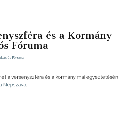
senyszféra és a Kormány
iós Fóruma
ltációs Fóruma
inet a versenyszféra és a kormány mai egyeztetésére
a a Népszava
.