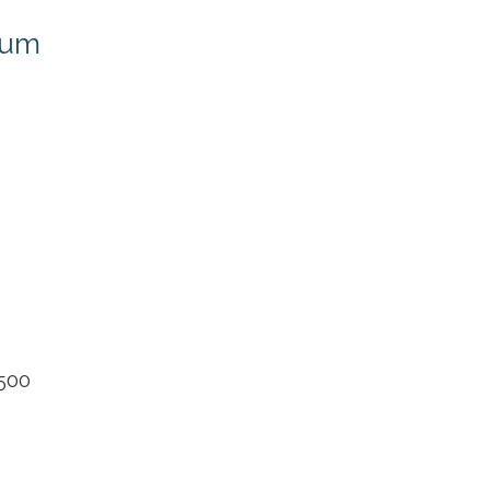
mum
 500