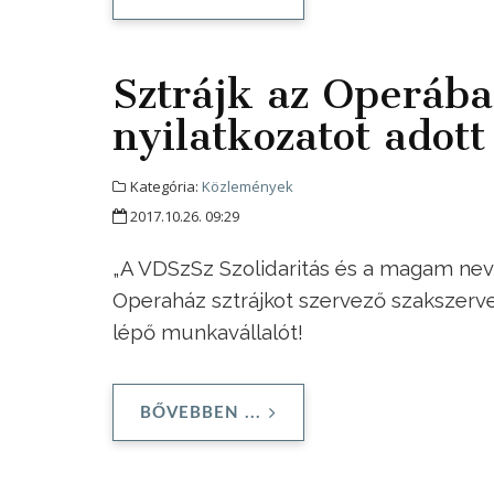
Sztrájk az Operában
nyilatkozatot adott
Kategória:
Közlemények
2017.10.26. 09:29
„A VDSzSz Szolidaritás és a magam ne
Operaház sztrájkot szervező szakszervez
lépő munkavállalót!
BŐVEBBEN ...