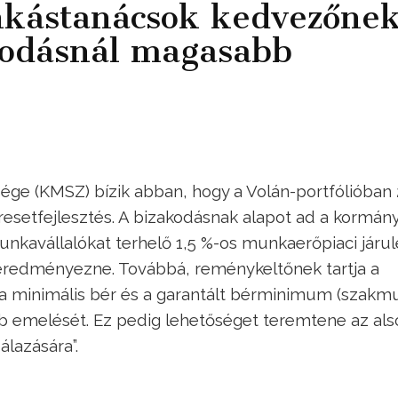
nkástanácsok kedvezőne
podásnál magasabb
ge (KMSZ) bízik abban, hogy a Volán-portfólióban 
resetfejlesztés. A bizakodásnak alapot ad a kormán
kavállalókat terhelő 1,5 %-os munkaerőpiaci járul
eredményezne. Továbbá, reménykeltőnek tartja a
 a minimális bér és a garantált bérminimum (szakm
obb emelését. Ez pedig lehetőséget teremtene az als
lazására”.