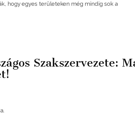
tják, hogy egyes területeken még mindig sok a
ágos Szakszervezete: M
t!
a.