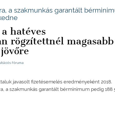
tra, a szakmunkás garantált bérmini
lkedne
a hatéves
n rögzítettnél magasabb
 jövőre
ltációs Fóruma
általuk javasolt fizetésemelés eredményeként 2018.
ntra, a szakmunkás garantált bérminimum pedig 188