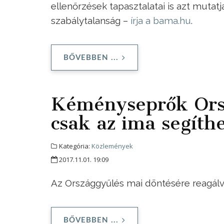
ellenőrzések tapasztalatai is azt muta
szabálytalanság –
írja a bama.hu
.
BŐVEBBEN ...
Kéményseprők Orsz
csak az ima segíthe
Kategória:
Közlemények
2017.11.01. 19:09
Az Országgyűlés mai döntésére reagálv
BŐVEBBEN ...