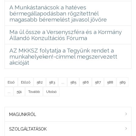
A Munkástanácsok a hatéves
bérmegállapodásban rögzítettnél
magasabb béremelést javasol jövőre
Ma ül össze a Versenyszféra és a Kormány
Állandó Konzultációs Fóruma
AZ MKKSZ folytatja a Tegyünk rendet a
munkahelyeken!-címmel megszervezett
akcióját
Első
Előző
582
583
...
585
586
587
588
589
...
591
Tovább
Utolsó
MAGUNKRÓL
SZOLGÁLTATÁSOK