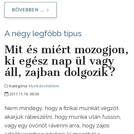
BŐVEBBEN ...
A négy legfőbb típus
Mit és miért mozogjon,
ki egész nap ül vagy
áll, zajban dolgozik?
Kategória:
Munkásvédelem
2017.11.16. 09:39
Nem mindegy, hogy a fizikai munkát végzőt
akarjuk rábeszélni, hogy munka után fusson,
vagy egy óvónőt rávenni arra, hogy zajos
edzőteremben pörögje ki magából a