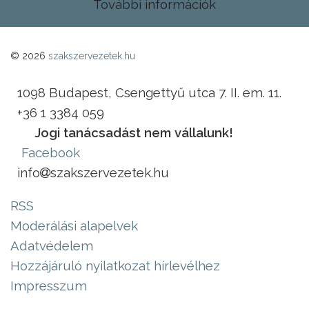
További információk
© 2026
szakszervezetek.hu
1098 Budapest, Csengettyű utca 7. II. em. 11.
+36 1 3384 059
Jogi tanácsadást nem vállalunk!
Facebook
info
szakszervezetek.hu
RSS
Moderálási alapelvek
Adatvédelem
Hozzájáruló nyilatkozat hírlevélhez
Impresszum