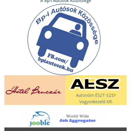
A Bp-i Autósok Közössége
Autonóm ÉSZT-SZEF
Vagyonkezelő Kft.