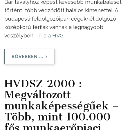
Bár tavalyhoz képest kevesebb munkabaleset
történt, több végződött halálos kimenettel. A
budapesti feldolgozóipari cégeknél dolgozó
középkorú férfiak vannak a legnagyobb
veszélyben –
írja a HVG
.
BŐVEBBEN ...
HVDSZ 2000 :
Megváltozott
munkaképességűek –
Több, mint 100.000
fős munkaerőpiaci