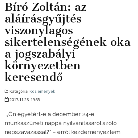
Bíró Zoltán: az
aláírásgyűjtés
viszonylagos
sikertelenségének oka
a jogszabályi
környezetben
keresendő
Kategória:
Közlemények
2017.11.28. 19:35
„Ön egyetért-e a december 24-e
munkaszüneti nappá nyilvánításáról szóló
népszavazással?" – erről kezdeményeztem