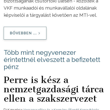
bizottságának csütörtöki ülésén - közölték a
VKF munkaadói és munkavállalói oldalának
képviselői a tárgyalást követően az MTI-vel.
BŐVEBBEN ...
Több mint negyvenezer
érintettnél elveszett a befizetett
pénz
Perre is kész a
nemzetgazdasági tárca
ellen a szakszervezet
Kategória:
Versenyszféra és a Kormány Állandó Konzultációs