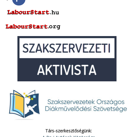
Társ-szerkesztőségünk: