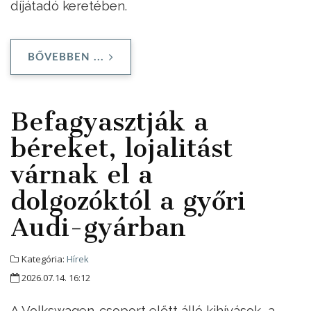
díjátadó keretében.
BŐVEBBEN ...
Befagyasztják a
béreket, lojalitást
várnak el a
dolgozóktól a győri
Audi-gyárban
Kategória:
Hírek
2026.07.14. 16:12
A Volkswagen-csoport előtt álló kihívások, a