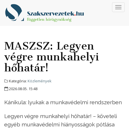
Toggl
navig
MASZSZ: Legyen
végre munkahelyi
hőhatár!
Kategória:
Közlemények
2026.08.05. 15:48
Kánikula: lyukak a munkavédelmi rendszerben
Legyen végre munkahelyi hőhatár! – követeli
egyéb munkavédelmi hiányosságok pótlása