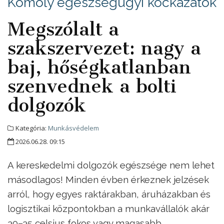
Komoly egészségügyi kockázatok
Megszólalt a
szakszervezet: nagy a
baj, hőségkatlanban
szenvednek a bolti
dolgozók
Kategória:
Munkásvédelem
2026.06.28. 09:15
A kereskedelmi dolgozók egészsége nem lehet
másodlagos! Minden évben érkeznek jelzések
arról, hogy egyes raktárakban, áruházakban és
logisztikai központokban a munkavállalók akár
30–35 celsius fokos vagy magasabb