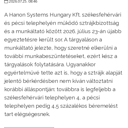
2026.07.25. 08:46
A Hanon Systems Hungary Kft. székesfehérvári
és pécsi telephelyén működő sztrájkbizottság
és a munkáltató között 2026. július 23-án újabb
egyeztetésre került sor. A tárgyaláson a
munkáltató jelezte, hogy szeretné elkerülni a
további munkabeszüntetéseket, ezért kész a
tárgyalások folytatására. Ugyanakkor
egyértelművé tette azt is, hogy a sztrájk alapját
jelentő bérkérdésben nem kíván változtatni
korábbi álláspontján: továbbra is legfeljebb a
székesfehérvári telephelyen 4, a pécsi
telephelyen pedig 4,5 százalékos béremelést
tart elégségesnek.