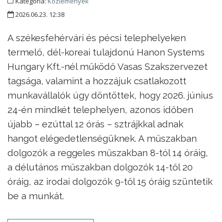
Kategória:
Közlemények
2026.06.23. 12:38
A székesfehérvári és pécsi telephelyeken
termelő, dél-koreai tulajdonú Hanon Systems
Hungary Kft.-nél működő Vasas Szakszervezet
tagsága, valamint a hozzájuk csatlakozott
munkavállalók úgy döntöttek, hogy 2026. június
24-én mindkét telephelyen, azonos időben
újabb – ezúttal 12 órás – sztrájkkal adnak
hangot elégedetlenségüknek. A műszakban
dolgozók a reggeles műszakban 8-tól 14 óráig,
a délutános műszakban dolgozók 14-től 20
óráig, az irodai dolgozók 9-től 15 óráig szüntetik
be a munkát.