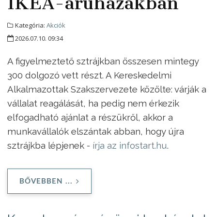
IKEA-áruházakban
Kategória:
Akciók
2026.07.10. 09:34
A figyelmeztető sztrájkban összesen mintegy
300 dolgozó vett részt. A Kereskedelmi
Alkalmazottak Szakszervezete közölte: várják a
vállalat reagálását, ha pedig nem érkezik
elfogadható ajánlat a részükről, akkor a
munkavállalók elszántak abban, hogy újra
sztrájkba lépjenek -
írja az infostart.hu
.
BŐVEBBEN ...