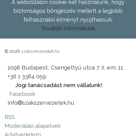
A weboldalon cookie-kat használunk, hogy
biztonságos böngészés mellett a legjobb
felhasználói élményt nyújthassuk.
További információk
© 2026
szakszervezetek.hu
1098 Budapest, Csengettyű utca 7. II. em. 11.
+36 1 3384 059
Jogi tanácsadást nem vállalunk!
Facebook
info
szakszervezetek.hu
RSS
Moderálási alapelvek
Adatvédelem