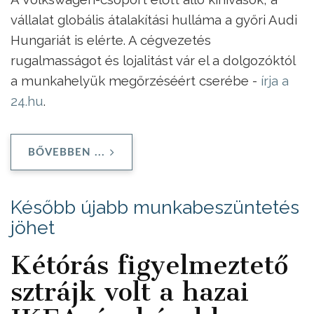
vállalat globális átalakítási hulláma a győri Audi
Hungariát is elérte. A cégvezetés
rugalmasságot és lojalitást vár el a dolgozóktól
a munkahelyük megőrzéséért cserébe -
írja a
24.hu
.
BŐVEBBEN ...
Később újabb munkabeszüntetés
jöhet
Kétórás figyelmeztető
sztrájk volt a hazai