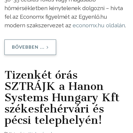
hőmérsékletben kénytelenek dolgozni – hívta
fel az Economx figyelmét az Egyenlő.hu
modern szakszervezet az
economx.hu oldalán
.
BŐVEBBEN ...
Tizenkét órás
SZTRÁJK a Hanon
Systems Hungary Kft
székesfehérvári és
pécsi telephelyén!