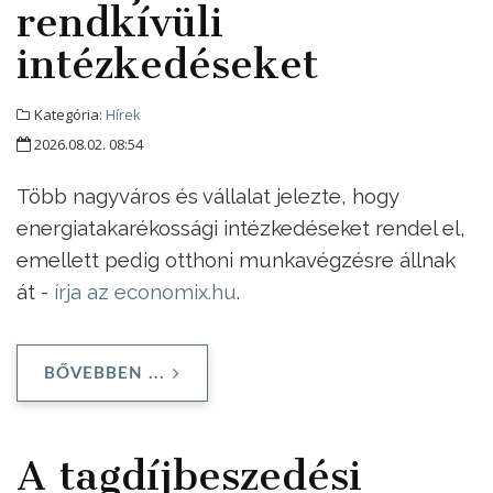
rendkívüli
intézkedéseket
Kategória:
Hírek
2026.08.02. 08:54
Több nagyváros és vállalat jelezte, hogy
energiatakarékossági intézkedéseket rendel el,
emellett pedig otthoni munkavégzésre állnak
át -
írja az economix.hu
.
BŐVEBBEN ...
A tagdíjbeszedési