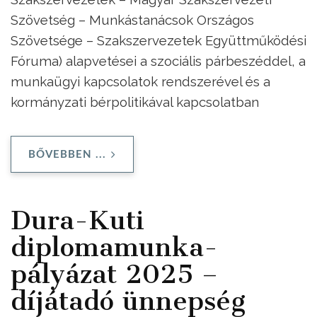
Szövetség – Munkástanácsok Országos
Szövetsége – Szakszervezetek Együttműködési
Fóruma) alapvetései a szociális párbeszéddel, a
munkaügyi kapcsolatok rendszerével és a
kormányzati bérpolitikával kapcsolatban
BŐVEBBEN ...
Dura-Kuti
diplomamunka-
pályázat 2025 –
díjátadó ünnepség