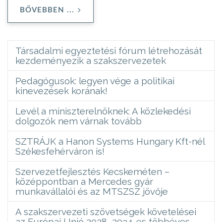
BŐVEBBEN ...
Társadalmi egyeztetési fórum létrehozását
kezdeményezik a szakszervezetek
Pedagógusok: legyen vége a politikai
kinevezések korának!
Levél a miniszterelnöknek: A közlekedési
dolgozók nem várnak tovább
SZTRÁJK a Hanon Systems Hungary Kft-nél
Székesfehérváron is!
Szervezetfejlesztés Kecskeméten –
középpontban a Mercedes gyár
munkavállalói és az MTSZSZ jövője
A szakszervezeti szövetségek követelései
az Európai Unió 2028–2034-es többéves