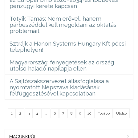
pénzügyi kerete kapcsán
Totyik Tamás: Nem erővel, hanem
párbeszéddel kell megoldani az oktatás
problémáit
Sztrájk a Hanon Systems Hungary Kft pécsi
telephelyén!
Magyarország: fenyegetések az ország
utolsó haladó napilapja ellen
A Sajtószakszervezet állásfoglalása a
nyomtatott Népszava kiadásának
felfüggesztésével kapcsolatban
1
2
3
4
...
6
7
8
9
10
Tovább
Utolsó
MAGUNKRÓL