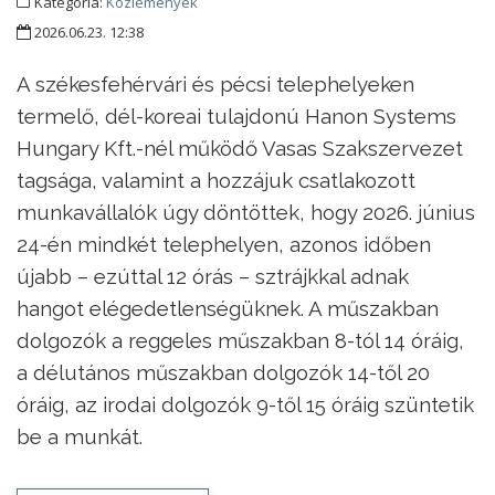
Kategória:
Közlemények
2026.06.23. 12:38
A székesfehérvári és pécsi telephelyeken
termelő, dél-koreai tulajdonú Hanon Systems
Hungary Kft.-nél működő Vasas Szakszervezet
tagsága, valamint a hozzájuk csatlakozott
munkavállalók úgy döntöttek, hogy 2026. június
24-én mindkét telephelyen, azonos időben
újabb – ezúttal 12 órás – sztrájkkal adnak
hangot elégedetlenségüknek. A műszakban
dolgozók a reggeles műszakban 8-tól 14 óráig,
a délutános műszakban dolgozók 14-től 20
óráig, az irodai dolgozók 9-től 15 óráig szüntetik
be a munkát.