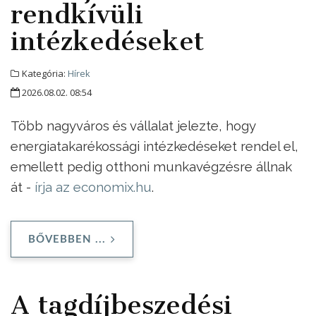
rendkívüli
intézkedéseket
Kategória:
Hírek
2026.08.02. 08:54
Több nagyváros és vállalat jelezte, hogy
energiatakarékossági intézkedéseket rendel el,
emellett pedig otthoni munkavégzésre állnak
át -
írja az economix.hu
.
BŐVEBBEN ...
A tagdíjbeszedési