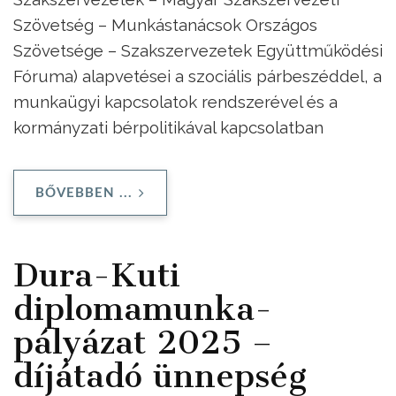
Szövetség – Munkástanácsok Országos
Szövetsége – Szakszervezetek Együttműködési
Fóruma) alapvetései a szociális párbeszéddel, a
munkaügyi kapcsolatok rendszerével és a
kormányzati bérpolitikával kapcsolatban
BŐVEBBEN ...
Dura-Kuti
diplomamunka-
pályázat 2025 –
díjátadó ünnepség