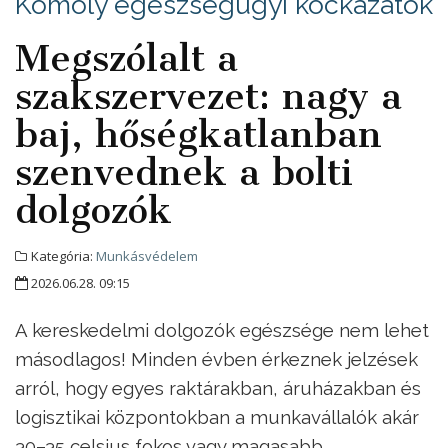
Komoly egészségügyi kockázatok
Megszólalt a
szakszervezet: nagy a
baj, hőségkatlanban
szenvednek a bolti
dolgozók
Kategória:
Munkásvédelem
2026.06.28. 09:15
A kereskedelmi dolgozók egészsége nem lehet
másodlagos! Minden évben érkeznek jelzések
arról, hogy egyes raktárakban, áruházakban és
logisztikai központokban a munkavállalók akár
30–35 celsius fokos vagy magasabb