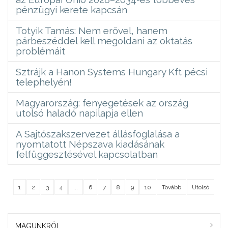
pénzügyi kerete kapcsán
Totyik Tamás: Nem erővel, hanem
párbeszéddel kell megoldani az oktatás
problémáit
Sztrájk a Hanon Systems Hungary Kft pécsi
telephelyén!
Magyarország: fenyegetések az ország
utolsó haladó napilapja ellen
A Sajtószakszervezet állásfoglalása a
nyomtatott Népszava kiadásának
felfüggesztésével kapcsolatban
1
2
3
4
...
6
7
8
9
10
Tovább
Utolsó
MAGUNKRÓL