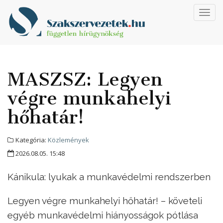
Toggl
navig
MASZSZ: Legyen
végre munkahelyi
hőhatár!
Kategória:
Közlemények
2026.08.05. 15:48
Kánikula: lyukak a munkavédelmi rendszerben
Legyen végre munkahelyi hőhatár! – követeli
egyéb munkavédelmi hiányosságok pótlása