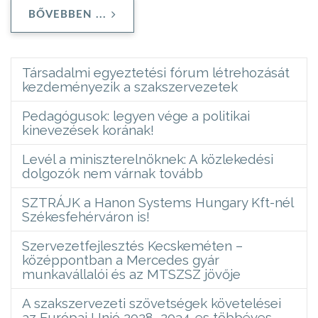
BŐVEBBEN ...
Társadalmi egyeztetési fórum létrehozását
kezdeményezik a szakszervezetek
Pedagógusok: legyen vége a politikai
kinevezések korának!
Levél a miniszterelnöknek: A közlekedési
dolgozók nem várnak tovább
SZTRÁJK a Hanon Systems Hungary Kft-nél
Székesfehérváron is!
Szervezetfejlesztés Kecskeméten –
középpontban a Mercedes gyár
munkavállalói és az MTSZSZ jövője
A szakszervezeti szövetségek követelései
az Európai Unió 2028–2034-es többéves