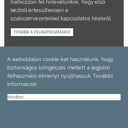
Iratkozzon fel hírlevelünkre, hogy első
kézből értesülhessen a
szakszervezetekkel kapcsolatos hírekről.
TOVÁBB A FELIRATKOZÁSHOZ
A weboldalon cookie-kat használunk, hogy
biztonságos böngészés mellett a legjobb
felhasználói élményt nyújthassuk.
További
információk
Rendben