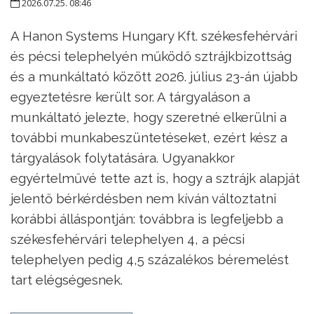
2026.07.25. 08:46
A Hanon Systems Hungary Kft. székesfehérvári
és pécsi telephelyén működő sztrájkbizottság
és a munkáltató között 2026. július 23-án újabb
egyeztetésre került sor. A tárgyaláson a
munkáltató jelezte, hogy szeretné elkerülni a
további munkabeszüntetéseket, ezért kész a
tárgyalások folytatására. Ugyanakkor
egyértelművé tette azt is, hogy a sztrájk alapját
jelentő bérkérdésben nem kíván változtatni
korábbi álláspontján: továbbra is legfeljebb a
székesfehérvári telephelyen 4, a pécsi
telephelyen pedig 4,5 százalékos béremelést
tart elégségesnek.