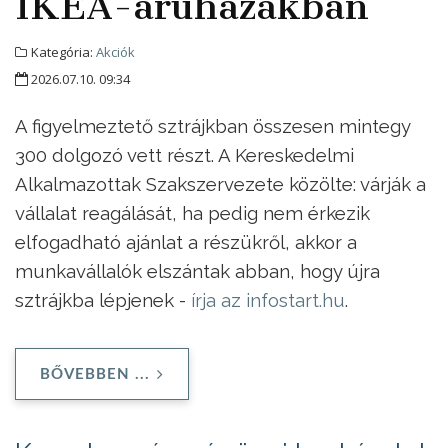
IKEA-áruházakban
Kategória:
Akciók
2026.07.10. 09:34
A figyelmeztető sztrájkban összesen mintegy
300 dolgozó vett részt. A Kereskedelmi
Alkalmazottak Szakszervezete közölte: várják a
vállalat reagálását, ha pedig nem érkezik
elfogadható ajánlat a részükről, akkor a
munkavállalók elszántak abban, hogy újra
sztrájkba lépjenek -
írja az infostart.hu
.
BŐVEBBEN ...