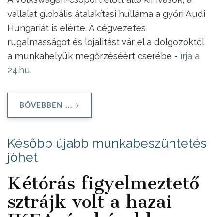
vállalat globális átalakítási hulláma a győri Audi
Hungariát is elérte. A cégvezetés
rugalmasságot és lojalitást vár el a dolgozóktól
a munkahelyük megőrzéséért cserébe -
írja a
24.hu
.
BŐVEBBEN ...
Később újabb munkabeszüntetés
jöhet
Kétórás figyelmeztető
sztrájk volt a hazai