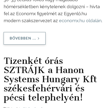
hőmérsékletben kénytelenek dolgozni – hívta
fel az Economx figyelmét az Egyenlő.hu
modern szakszervezet az
economx.hu oldalán
.
BŐVEBBEN ...
Tizenkét órás
SZTRÁJK a Hanon
Systems Hungary Kft
székesfehérvári és
pécsi telephelyén!