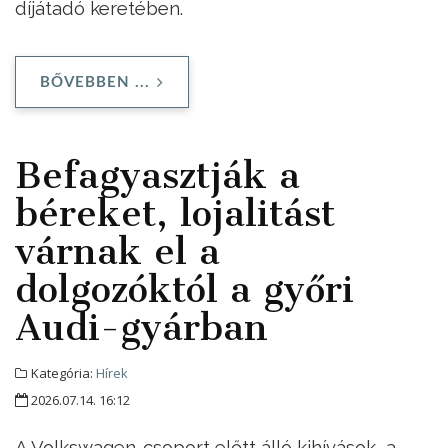
díjátadó keretében.
BŐVEBBEN ...
Befagyasztják a
béreket, lojalitást
várnak el a
dolgozóktól a győri
Audi-gyárban
Kategória:
Hírek
2026.07.14. 16:12
A Volkswagen-csoport előtt álló kihívások, a