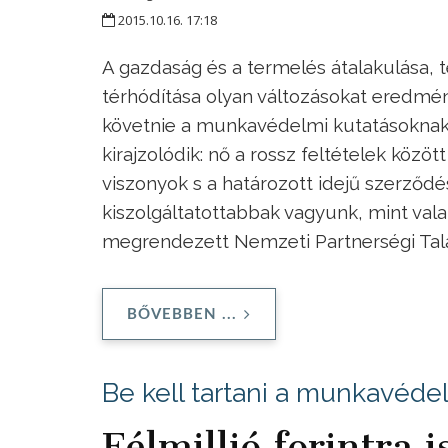
2015.10.16. 17:18
A gazdaság és a termelés átalakulása, t
térhódítása olyan változásokat eredm
követnie a munkavédelmi kutatásoknak, 
kirajzolódik: nő a rossz feltételek közö
viszonyok s a határozott idejű szerződ
kiszolgáltatottabbak vagyunk, mint val
megrendezett Nemzeti Partnerségi Tal
BŐVEBBEN ...
Be kell tartani a munkavéde
Félmillió forintra 