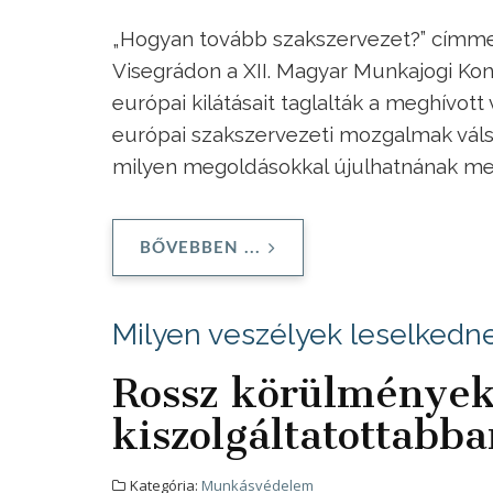
„Hogyan tovább szakszervezet?” címmel
Visegrádon a XII. Magyar Munkajogi Kon
európai kilátásait taglalták a meghívot
európai szakszervezeti mozgalmak válság
milyen megoldásokkal újulhatnának meg
BŐVEBBEN ...
Milyen veszélyek leselkedn
Rossz körülmények
kiszolgáltatottabb
Kategória:
Munkásvédelem