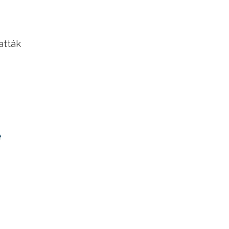
atták
e