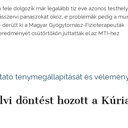
 fele dolgozik már legalább tíz éve azonos testhel
sszervi panaszokat okoz, e problémák pedig a mu
- derült ki a Magyar Gyógytornász-Fizioterapeuták
redményét csütörtökön juttatták el az MTI-hez
ató ténymegállapítását és vélemén
vi döntést hozott a Kúri