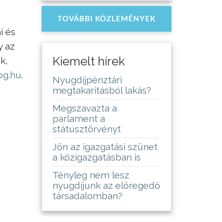
TOVÁBBI KÖZLEMÉNYEK
i és
y az
Kiemelt hírek
k,
og.hu
.
Nyugdíjpénztári
megtakarításból lakás?
Megszavazta a
parlament a
státusztörvényt
Jön az igazgatási szünet
a közigazgatásban is
Tényleg nem lesz
nyugdíjunk az elöregedő
társadalomban?