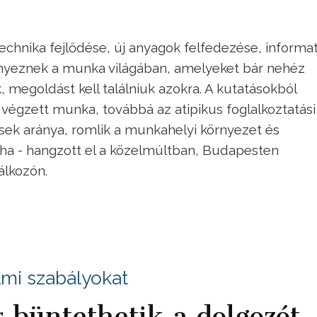
echnika fejlődése, új anyagok felfedezése, informat
ényeznek a munka világában, amelyeket bár nehéz
megoldást kell találniuk azokra. A kutatásokból
tt végzett munka, továbbá az atipikus foglalkoztatási
ések aránya, romlik a munkahelyi környezet és
aha - hangzott el a közelmúltban, Budapesten
álkozón.
lmi szabályokat
is büntethetik a dolgozót