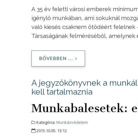
A 35 év feletti városi emberek minimum
igénylő munkában, ami sokuknál mozgá
való kiesés csaknem ötödéért felelnek 
Társaságának felméréséből, amelynek e
BŐVEBBEN ...
A jegyzőkönyvnek a munkált
kell tartalmaznia
Munkabalesetek: el
Kategória:
Munkásvédelem
2015.10.05. 13:12