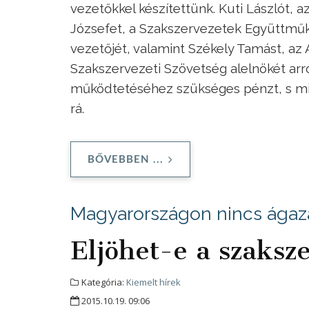
vezetőkkel készítettünk. Kuti Lászlót, 
Józsefet, a Szakszervezetek Együttmű
vezetőjét, valamint Székely Tamást, a
Szakszervezeti Szövetség alelnökét arró
működtetéséhez szükséges pénzt, s mi
rá.
BŐVEBBEN ...
Magyarországon nincs ágaza
Eljöhet-e a szaksz
Kategória:
Kiemelt hírek
2015.10.19. 09:06