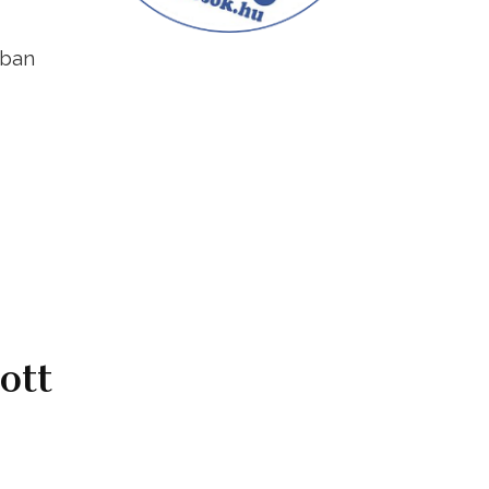
sban
ott