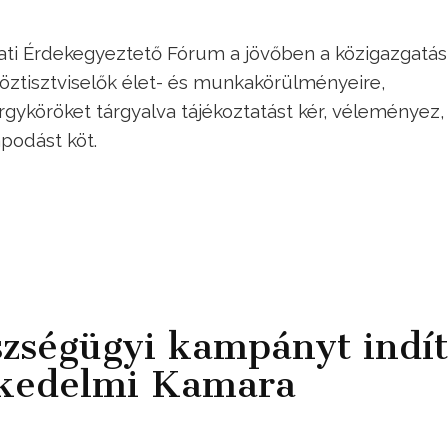
lati Érdekegyeztető Fórum a jövőben a közigazgatá
köztisztviselők élet- és munkakörülményeire,
árgyköröket tárgyalva tájékoztatást kér, véleményez,
apodást köt.
zségügyi kampányt indít
skedelmi Kamara