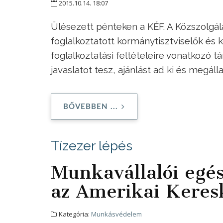
2015.10.14. 18:07
Ülésezett pénteken a KÉF. A Közszolgá
foglalkoztatott kormánytisztviselők és 
foglalkoztatási feltételeire vonatkozó t
javaslatot tesz, ajánlást ad ki és megáll
BŐVEBBEN ...
Tízezer lépés
Munkavállalói egés
az Amerikai Kere
Kategória:
Munkásvédelem