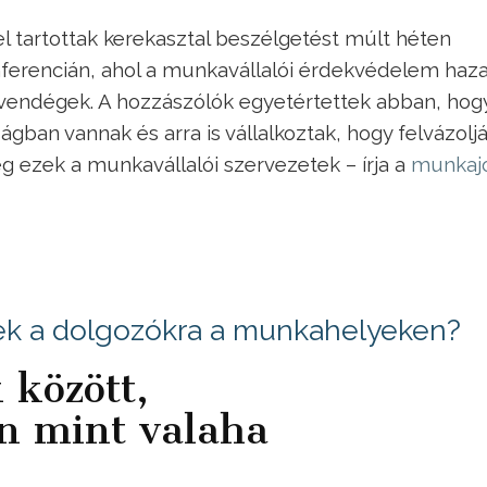
 tartottak kerekasztal beszélgetést múlt héten
ferencián, ahol a munkavállalói érdekvédelem haza
t vendégek. A hozzászólók egyetértettek abban, hog
ban vannak és arra is vállalkoztak, hogy felvázoljá
 ezek a munkavállalói szervezetek – írja a
munkaj
ek a dolgozókra a munkahelyeken?
 között,
an mint valaha