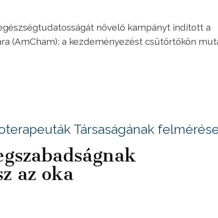
egészségtudatosságát növelő kampányt indított a
ara (AmCham); a kezdeményezést csütörtökön mut
oterapeuták Társaságának felmérés
egszabadságnak
z az oka