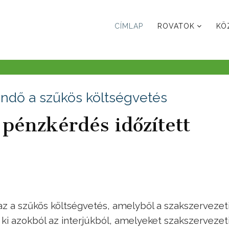
CÍMLAP
ROVATOK
KÖ
endő a szűkös költségvetés
 pénzkérdés időzített
az a szűkös költségvetés, amelyből a szakszervezet
ki azokból az interjúkból, amelyeket szakszervezet