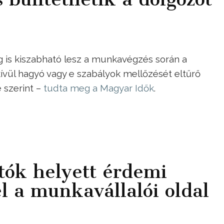
ág is kiszabható lesz a munkavégzés során a
vül hagyó vagy e szabályok mellőzését eltűrő
 szerint –
tudta meg a Magyar Idők
.
ók helyett érdemi
l a munkavállalói oldal