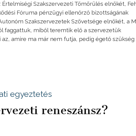
az Értelmiségi Szakszervezeti Tömörülés elnökét, Fe
ködési Fóruma pénzügyi ellenőrző bizottságának
z Autonóm Szakszervezetek Szövetsége elnökét, a 
l faggattuk, miből teremtik elő a szervezetük
 az, amire ma már nem futja, pedig égető szükség
ti egyeztetés
ervezeti reneszánsz?