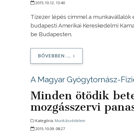
2015.10.12. 13:40
Tízezer lépés címmel a munkavállalók 
budapesti Amerikai Kereskedelmi Kam
be Budapesten.
BŐVEBBEN ...
A Magyar Gyógytornász-Fizi
Minden ötödik bet
mozgásszervi panas
Kategória:
Munkásvédelem
2015.10.09. 08:27