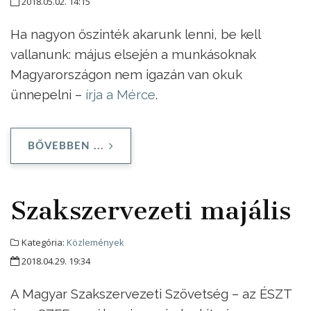
2018.05.02. 14:15
Ha nagyon őszinték akarunk lenni, be kell
vallanunk: május elsején a munkásoknak
Magyarországon nem igazán van okuk
ünnepelni –
írja a Mérce
.
BŐVEBBEN ...
Szakszervezeti majális
Kategória:
Közlemények
2018.04.29. 19:34
A Magyar Szakszervezeti Szövetség – az ÉSZT