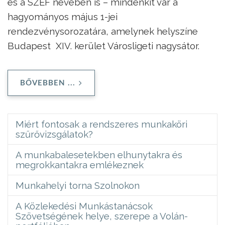
és a SZEF nevében is – mindenkit vár a
hagyományos május 1-jei
rendezvénysorozatára, amelynek helyszíne
Budapest XIV. kerület Városligeti nagysátor.
BŐVEBBEN ...
Miért fontosak a rendszeres munkaköri
szűrővizsgálatok?
A munkabalesetekben elhunytakra és
megrokkantakra emlékeznek
Munkahelyi torna Szolnokon
A Közlekedési Munkástanácsok
Szövetségének helye, szerepe a Volán-