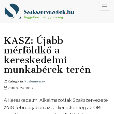
Toggl
navig
KASZ: Újabb
mérföldkő a
kereskedelmi
munkabérek terén
Kategória:
Közlemények
2018.05.24. 10:57
A Kereskedelmi Alkalmazottak Szakszervezete
2018 februárjában azzal kereste meg az OBI