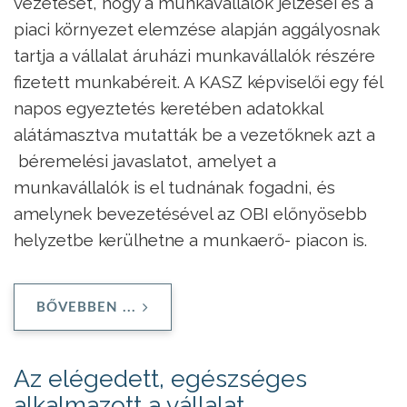
vezetését, hogy a munkavállalók jelzései és a
piaci környezet elemzése alapján aggályosnak
tartja a vállalat áruházi munkavállalók részére
fizetett munkabéreit. A KASZ képviselői egy fél
napos egyeztetés keretében adatokkal
alátámasztva mutatták be a vezetőknek azt a
béremelési javaslatot, amelyet a
munkavállalók is el tudnának fogadni, és
amelynek bevezetésével az OBI előnyösebb
helyzetbe kerülhetne a munkaerő- piacon is.
BŐVEBBEN ...
Az elégedett, egészséges
alkalmazott a vállalat