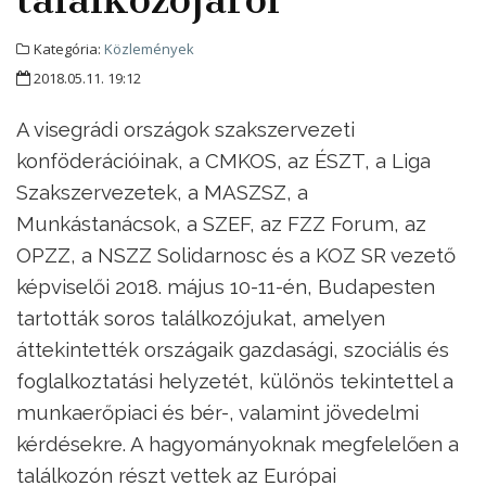
Kategória:
Közlemények
2018.05.11. 19:12
A visegrádi országok szakszervezeti
konföderációinak, a CMKOS, az ÉSZT, a Liga
Szakszervezetek, a MASZSZ, a
Munkástanácsok, a SZEF, az FZZ Forum, az
OPZZ, a NSZZ Solidarnosc és a KOZ SR vezető
képviselői 2018. május 10-11-én, Budapesten
tartották soros találkozójukat, amelyen
áttekintették országaik gazdasági, szociális és
foglalkoztatási helyzetét, különös tekintettel a
munkaerőpiaci és bér-, valamint jövedelmi
kérdésekre. A hagyományoknak megfelelően a
találkozón részt vettek az Európai