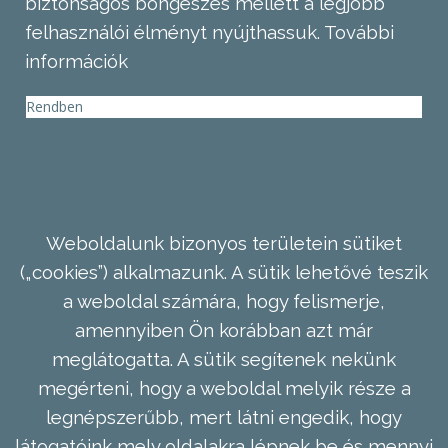
biztonságos böngészés mellett a legjobb
felhasználói élményt nyújthassuk.
További
információk
Rendben
Weboldalunk bizonyos területein sütiket
(„cookies”) alkalmazunk. A sütik lehetővé teszik
a weboldal számára, hogy felismerje,
amennyiben Ön korábban azt már
meglátogatta. A sütik segítenek nekünk
megérteni, hogy a weboldal melyik része a
legnépszerűbb, mert látni engedik, hogy
látogatóink mely oldalakra lépnek be és mennyi