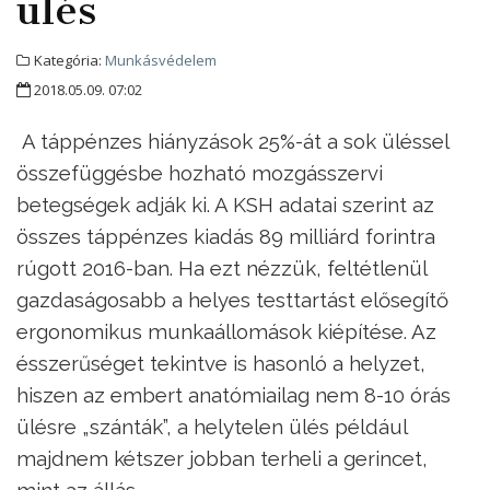
ülés
Kategória:
Munkásvédelem
2018.05.09. 07:02
A táppénzes hiányzások 25%-át a sok üléssel
összefüggésbe hozható mozgásszervi
betegségek adják ki. A KSH adatai szerint az
összes táppénzes kiadás 89 milliárd forintra
rúgott 2016-ban. Ha ezt nézzük, feltétlenül
gazdaságosabb a helyes testtartást elősegítő
ergonomikus munkaállomások kiépítése. Az
ésszerűséget tekintve is hasonló a helyzet,
hiszen az embert anatómiailag nem 8-10 órás
ülésre „szánták”, a helytelen ülés például
majdnem kétszer jobban terheli a gerincet,
mint az állás.