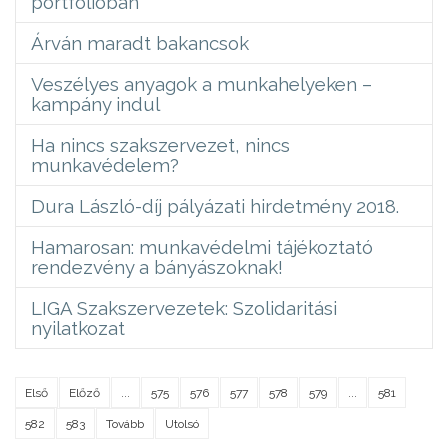
portfólióban
Árván maradt bakancsok
Veszélyes anyagok a munkahelyeken –
kampány indul
Ha nincs szakszervezet, nincs
munkavédelem?
Dura László-díj pályázati hirdetmény 2018.
Hamarosan: munkavédelmi tájékoztató
rendezvény a bányászoknak!
LIGA Szakszervezetek: Szolidaritási
nyilatkozat
Első
Előző
...
575
576
577
578
579
...
581
582
583
Tovább
Utolsó