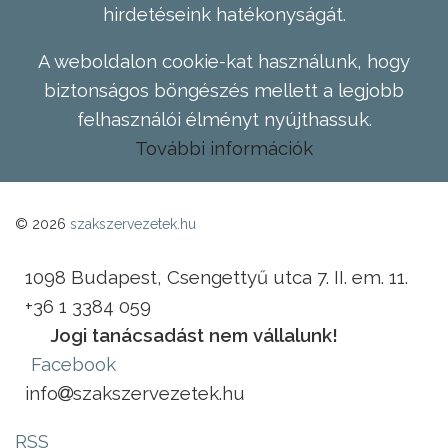
hirdetéseink hatékonyságát.
A weboldalon cookie-kat használunk, hogy
biztonságos böngészés mellett a legjobb
felhasználói élményt nyújthassuk.
További információk
© 2026
szakszervezetek.hu
1098 Budapest, Csengettyű utca 7. II. em. 11.
+36 1 3384 059
Jogi tanácsadást nem vállalunk!
Facebook
info
szakszervezetek.hu
RSS