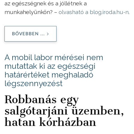
az egészségnek és a jóllétnek a
munkahelyünkön? –
olvasható a blog.iroda.hu-n
.
BŐVEBBEN ...
A mobil labor mérései nem
mutattak ki az egészségi
határértéket meghaladó
légszennyezést
Robbanás egy
salgótarjáni üzemben,
hatan kórházban