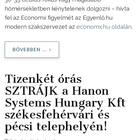
hőmérsékletben kénytelenek dolgozni – hívta
fel az Economx figyelmét az Egyenlő.hu
modern szakszervezet az
economx.hu oldalán
.
BŐVEBBEN ...
Tizenkét órás
SZTRÁJK a Hanon
Systems Hungary Kft
székesfehérvári és
pécsi telephelyén!