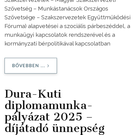
Szövetség – Munkástanácsok Országos
Szövetsége – Szakszervezetek Együttműködési
Fóruma) alapvetései a szociális párbeszéddel, a
munkaügyi kapcsolatok rendszerével és a
kormányzati bérpolitikával kapcsolatban
BŐVEBBEN ...
Dura-Kuti
diplomamunka-
pályázat 2025 –
díjátadó ünnepség