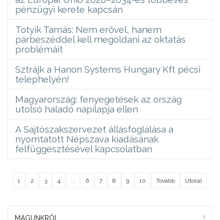
pénzügyi kerete kapcsán
Totyik Tamás: Nem erővel, hanem
párbeszéddel kell megoldani az oktatás
problémáit
Sztrájk a Hanon Systems Hungary Kft pécsi
telephelyén!
Magyarország: fenyegetések az ország
utolsó haladó napilapja ellen
A Sajtószakszervezet állásfoglalása a
nyomtatott Népszava kiadásának
felfüggesztésével kapcsolatban
1
2
3
4
...
6
7
8
9
10
Tovább
Utolsó
MAGUNKRÓL