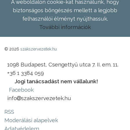
A weboldalon cookie-kat használunk, hogy
biztonságos böngészés mellett a legjobb
felhasználói élményt nyújthassuk.
További információk
© 2026
szakszervezetek.hu
1098 Budapest, Csengettyű utca 7. II. em. 11.
+36 1 3384 059
Jogi tanácsadást nem vállalunk!
Facebook
info
szakszervezetek.hu
RSS
Moderálási alapelvek
Adatvédelem