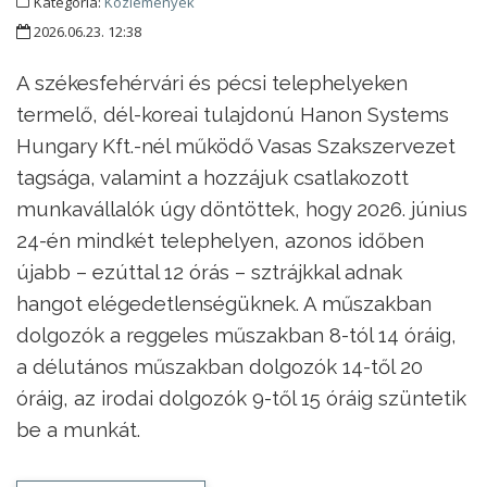
Kategória:
Közlemények
2026.06.23. 12:38
A székesfehérvári és pécsi telephelyeken
termelő, dél-koreai tulajdonú Hanon Systems
Hungary Kft.-nél működő Vasas Szakszervezet
tagsága, valamint a hozzájuk csatlakozott
munkavállalók úgy döntöttek, hogy 2026. június
24-én mindkét telephelyen, azonos időben
újabb – ezúttal 12 órás – sztrájkkal adnak
hangot elégedetlenségüknek. A műszakban
dolgozók a reggeles műszakban 8-tól 14 óráig,
a délutános műszakban dolgozók 14-től 20
óráig, az irodai dolgozók 9-től 15 óráig szüntetik
be a munkát.