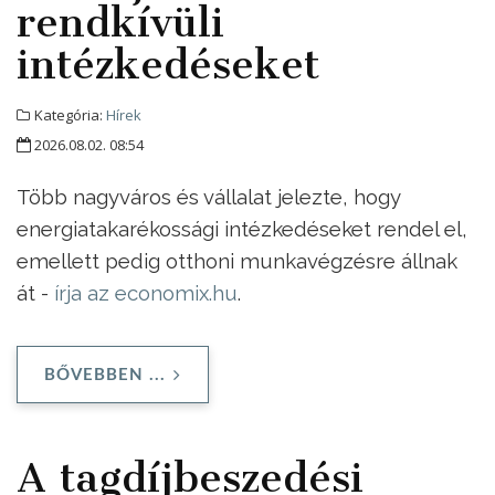
rendkívüli
intézkedéseket
Kategória:
Hírek
2026.08.02. 08:54
Több nagyváros és vállalat jelezte, hogy
energiatakarékossági intézkedéseket rendel el,
emellett pedig otthoni munkavégzésre állnak
át -
írja az economix.hu
.
BŐVEBBEN ...
A tagdíjbeszedési