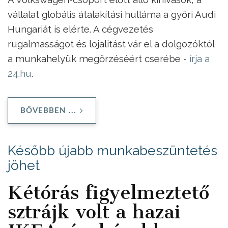
vállalat globális átalakítási hulláma a győri Audi
Hungariát is elérte. A cégvezetés
rugalmasságot és lojalitást vár el a dolgozóktól
a munkahelyük megőrzéséért cserébe -
írja a
24.hu
.
BŐVEBBEN ...
Később újabb munkabeszüntetés
jöhet
Kétórás figyelmeztető
sztrájk volt a hazai