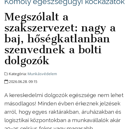
Komoly egészségügyi kockázatok
Megszólalt a
szakszervezet: nagy a
baj, hőségkatlanban
szenvednek a bolti
dolgozók
Kategória:
Munkásvédelem
2026.06.28. 09:15
A kereskedelmi dolgozók egészsége nem lehet
másodlagos! Minden évben érkeznek jelzések
arról, hogy egyes raktárakban, áruházakban és
logisztikai központokban a munkavállalók akár
30–35 celsius fokos vagy magasabb