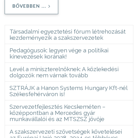
BŐVEBBEN ...
Társadalmi egyeztetési fórum létrehozását
kezdeményezik a szakszervezetek
Pedagógusok: legyen vége a politikai
kinevezések korának!
Levél a miniszterelnöknek: A közlekedési
dolgozók nem várnak tovább
SZTRÁJK a Hanon Systems Hungary Kft-nél
Székesfehérváron is!
Szervezetfejlesztés Kecskeméten –
középpontban a Mercedes gyár
munkavállalói és az MTSZSZ jövője
A szakszervezeti szövetségek követelései
az Európai Unió 2028–2034-es többéves