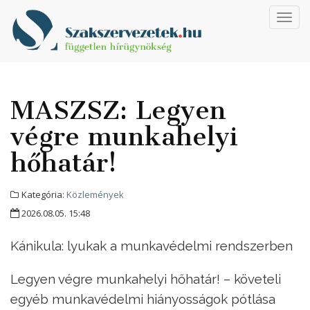
Toggl
navig
MASZSZ: Legyen
végre munkahelyi
hőhatár!
Kategória:
Közlemények
2026.08.05. 15:48
Kánikula: lyukak a munkavédelmi rendszerben
Legyen végre munkahelyi hőhatár! – követeli
egyéb munkavédelmi hiányosságok pótlása