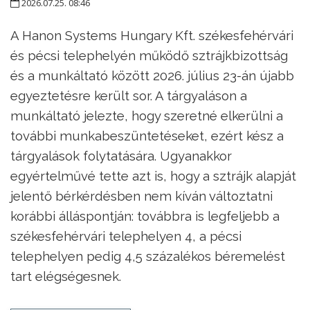
2026.07.25. 08:46
A Hanon Systems Hungary Kft. székesfehérvári
és pécsi telephelyén működő sztrájkbizottság
és a munkáltató között 2026. július 23-án újabb
egyeztetésre került sor. A tárgyaláson a
munkáltató jelezte, hogy szeretné elkerülni a
további munkabeszüntetéseket, ezért kész a
tárgyalások folytatására. Ugyanakkor
egyértelművé tette azt is, hogy a sztrájk alapját
jelentő bérkérdésben nem kíván változtatni
korábbi álláspontján: továbbra is legfeljebb a
székesfehérvári telephelyen 4, a pécsi
telephelyen pedig 4,5 százalékos béremelést
tart elégségesnek.