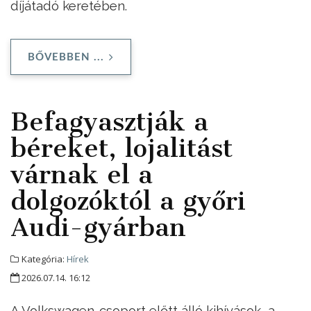
díjátadó keretében.
BŐVEBBEN ...
Befagyasztják a
béreket, lojalitást
várnak el a
dolgozóktól a győri
Audi-gyárban
Kategória:
Hírek
2026.07.14. 16:12
A Volkswagen-csoport előtt álló kihívások, a