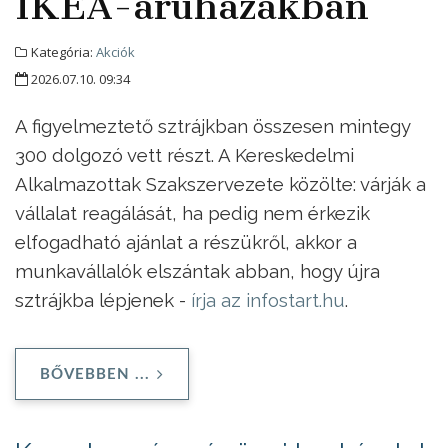
IKEA-áruházakban
Kategória:
Akciók
2026.07.10. 09:34
A figyelmeztető sztrájkban összesen mintegy
300 dolgozó vett részt. A Kereskedelmi
Alkalmazottak Szakszervezete közölte: várják a
vállalat reagálását, ha pedig nem érkezik
elfogadható ajánlat a részükről, akkor a
munkavállalók elszántak abban, hogy újra
sztrájkba lépjenek -
írja az infostart.hu
.
BŐVEBBEN ...