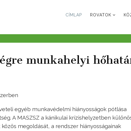
CÍMLAP
ROVATOK
KÖ
égre munkahelyi hőhatá
szerben
öveteli egyéb munkavédelmi hiányosságok pótlása
tség. A MASZSZ a kánikulai krízishelyzetben különö
közös megoldását, a rendszer hiányosságainak