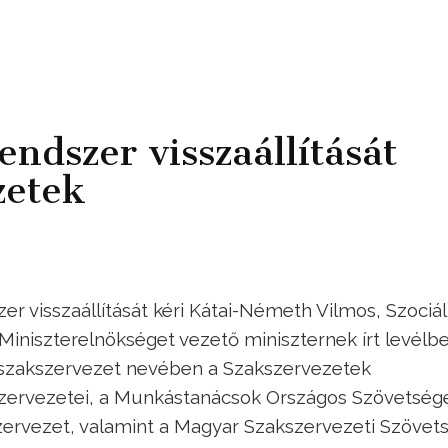
endszer visszaállítását
zetek
r visszaállítását kéri Kátai-Németh Vilmos, Szociál
 Miniszterelnökséget vezető miniszternek írt levélb
 szakszervezet nevében a Szakszervezetek
zervezetei, a Munkástanácsok Országos Szövetség
zervezet, valamint a Magyar Szakszervezeti Szövets