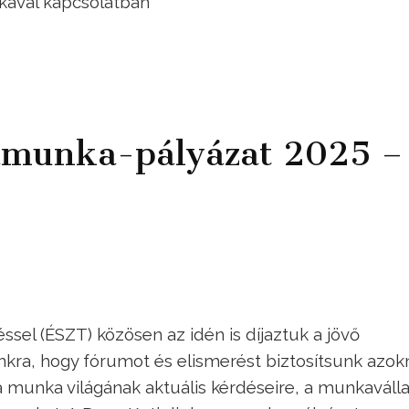
ikával kapcsolatban
amunka-pályázat 2025 –
sel (ÉSZT) közösen az idén is díjaztuk a jövő
kra, hogy fórumot és elismerést biztosítsunk azok
 munka világának aktuális kérdéseire, a munkaválla