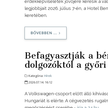
érdekképviseletek jövőjére keresik a v
legjobbjait 2026. július 7-én, a Hotel 
keretében.
BŐVEBBEN ...
Befagyasztják a bér
dolgozóktól a győr
Kategória:
Hírek
2026.07.14. 16:12
A Volkswagen-csoport előtt álló kihívások
Hungariát is elérte. A cégvezetés rugal
megőrzéséért cserébe -
írja a 24.hu
.