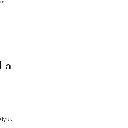
-ös
l a
elyük