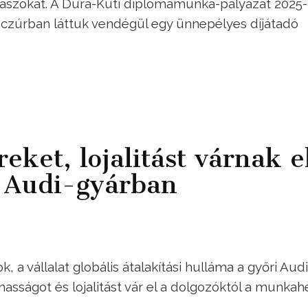
álaszokat. A Dura-Kuti diplomamunka-pályázat 2025
Benczúrban láttuk vendégül egy ünnepélyes díjátadó
eket, lojalitást várnak e
i Audi-gyárban
, a vállalat globális átalakítási hulláma a győri Audi
masságot és lojalitást vár el a dolgozóktól a munkah