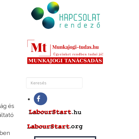
ság és
áltató
sben