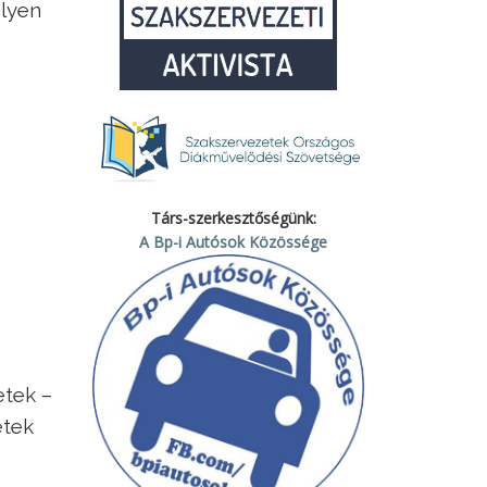
elyen
Társ-szerkesztőségünk:
A Bp-i Autósok Közössége
etek –
etek