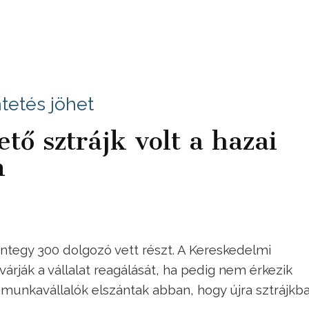
etés jöhet
tő sztrájk volt a hazai
n
ntegy 300 dolgozó vett részt. A Kereskedelmi
árják a vállalat reagálását, ha pedig nem érkezik
a munkavállalók elszántak abban, hogy újra sztrájkb