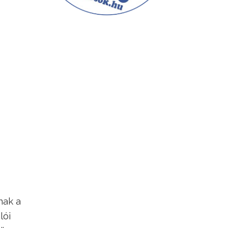
nak a
lói