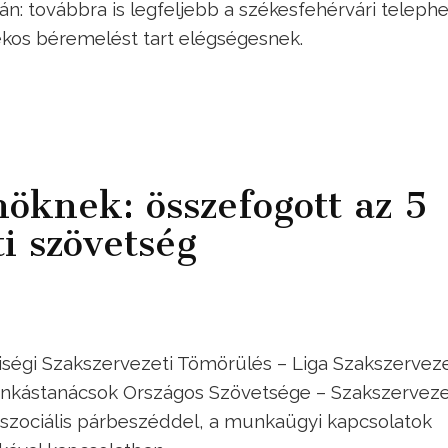
ján: továbbra is legfeljebb a székesfehérvári teleph
lékos béremelést tart elégségesnek.
nöknek: összefogott az 5
i szövetség
iségi Szakszervezeti Tömörülés – Liga Szakszervez
nkástanácsok Országos Szövetsége – Szakszervez
szociális párbeszéddel, a munkaügyi kapcsolatok