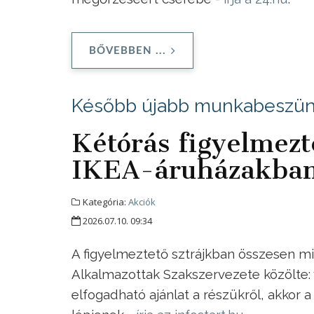
BŐVEBBEN ...
Később újabb munkabeszünt
Kétórás figyelmezte
IKEA-áruházakba
Kategória:
Akciók
2026.07.10. 09:34
A figyelmeztető sztrájkban összesen mi
Alkalmazottak Szakszervezete közölte: v
elfogadható ajánlat a részükről, akkor 