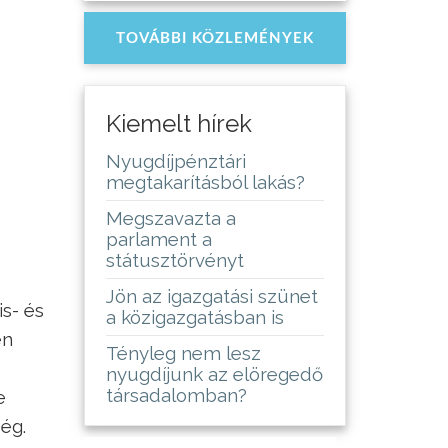
TOVÁBBI KÖZLEMÉNYEK
Kiemelt hírek
Nyugdíjpénztári
megtakarításból lakás?
Megszavazta a
parlament a
státusztörvényt
Jön az igazgatási szünet
is- és
a közigazgatásban is
en
Tényleg nem lesz
nyugdíjunk az elöregedő
társadalomban?
e
ég.