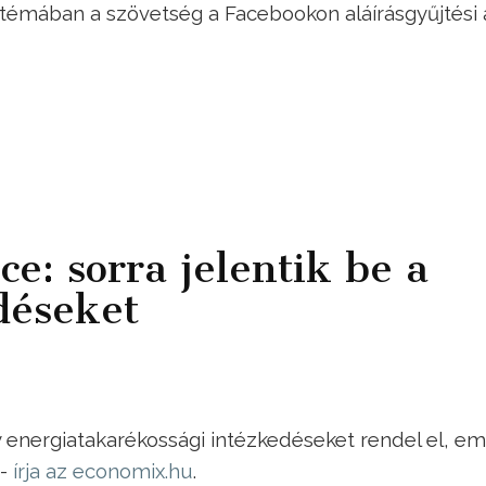
A témában a szövetség a Facebookon aláírásgyűjtési 
ce: sorra jelentik be a
déseket
y energiatakarékossági intézkedéseket rendel el, em
 -
írja az economix.hu
.