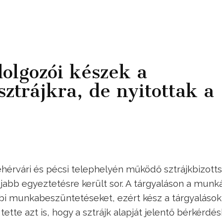
olgozói készek a
sztrájkra, de nyitottak a
hérvári és pécsi telephelyén működő sztrájkbizott
újabb egyeztetésre került sor. A tárgyaláson a munk
ábbi munkabeszüntetéseket, ezért kész a tárgyalások
ette azt is, hogy a sztrájk alapját jelentő bérkérdé