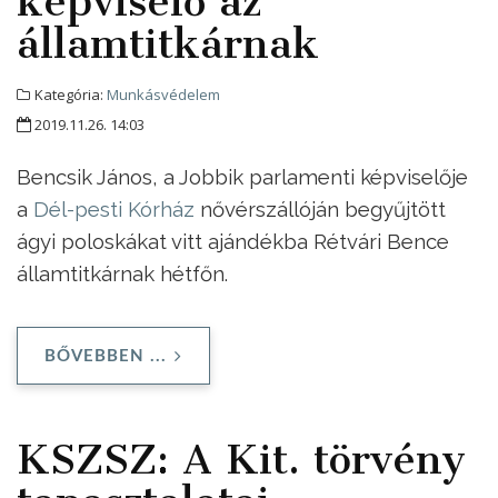
képviselő az
államtitkárnak
Kategória:
Munkásvédelem
2019.11.26. 14:03
Bencsik János, a Jobbik parlamenti képviselője
a
Dél-pesti Kórház
nővérszállóján begyűjtött
ágyi poloskákat vitt ajándékba Rétvári Bence
államtitkárnak hétfőn.
BŐVEBBEN ...
KSZSZ: A Kit. törvény