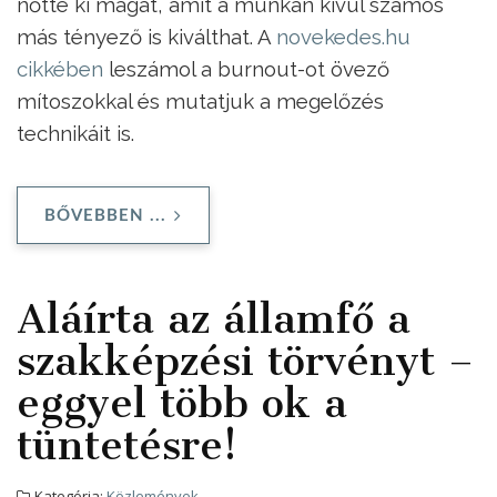
nőtte ki magát, amit a munkán kívül számos
más tényező is kiválthat. A
novekedes.hu
cikkében
leszámol a burnout-ot övező
mítoszokkal és mutatjuk a megelőzés
technikáit is.
BŐVEBBEN ...
Aláírta az államfő a
szakképzési törvényt –
eggyel több ok a
tüntetésre!
Kategória:
Közlemények