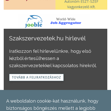
Autonóm ÉSZT-SZEF
Vagyonkezelő Kft.
Szakszervezetek.hu hírlevél
Iratkozzon fel hírlevelünkre, hogy első
kézből értesülhessen a
szakszervezetekkel kapcsolatos hírekről.
TOVÁBB A FELIRATKOZÁSHOZ
A weboldalon cookie-kat használunk, hogy
biztonságos böngészés mellett a legjobb