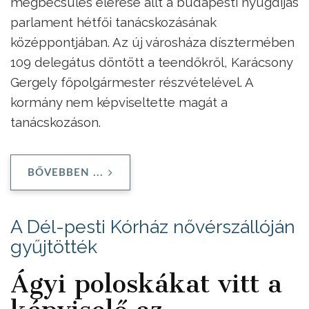
megbecsülés elérése állt a budapesti nyugdíjas
parlament hétfői tanácskozásának
középpontjában. Az új városháza dísztermében
109 delegátus döntött a teendőkről, Karácsony
Gergely főpolgármester részvételével. A
kormány nem képviseltette magát a
tanácskozáson.
BŐVEBBEN ...
A Dél-pesti Kórház nővérszállóján
gyűjtötték
Ágyi poloskákat vitt a