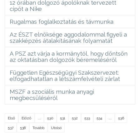
12 órában dolgozó ápolóknak tervezett
cipőt a Nike
Rugalmas foglalkoztatás és távmunka
Az ÉSZT elnöksége aggodalommal figyeli a
szakképzés átalakításának folyamatát
A PSZ azt várja a kormánytól, hogy döntsön
az oktatásban dolgozók béremeléséről
Független Egészségügyi Szakszervezet:
elfogadhatatlan a létszámfelvételi zárlat
MSZF a szociális munka anyagi
megbecsüléséről
Első
Előző
...
530
531
532
533
534
...
536
537
538
Tovább
Utolsó