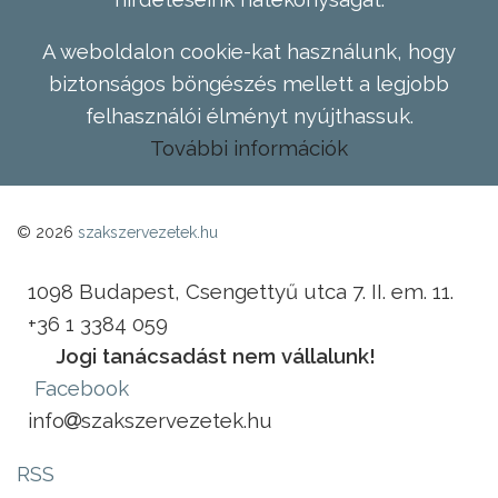
A weboldalon cookie-kat használunk, hogy
biztonságos böngészés mellett a legjobb
felhasználói élményt nyújthassuk.
További információk
© 2026
szakszervezetek.hu
1098 Budapest, Csengettyű utca 7. II. em. 11.
+36 1 3384 059
Jogi tanácsadást nem vállalunk!
Facebook
info
szakszervezetek.hu
RSS