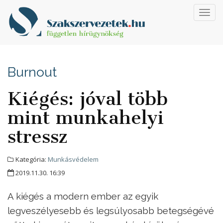
Toggl
navig
Burnout
Kiégés: jóval több
mint munkahelyi
stressz
Kategória:
Munkásvédelem
2019.11.30. 16:39
A kiégés a modern ember az egyik
legveszélyesebb és legsúlyosabb betegségévé